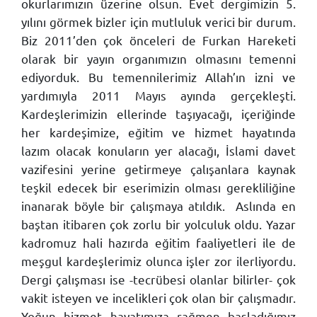
okurlarımızın üzerine olsun. Evet dergimizin 5.
yılını görmek bizler için mutluluk verici bir durum.
Biz 2011’den çok önceleri de Furkan Hareketi
olarak bir yayın organımızın olmasını temenni
ediyorduk. Bu temennilerimiz Allah’ın izni ve
yardımıyla 2011 Mayıs ayında gerçekleşti.
Kardeşlerimizin ellerinde taşıyacağı, içeriğinde
her kardeşimize, eğitim ve hizmet hayatında
lazım olacak konuların yer alacağı, İslami davet
vazifesini yerine getirmeye çalışanlara kaynak
teşkil edecek bir eserimizin olması gerekliliğine
inanarak böyle bir çalışmaya atıldık. Aslında en
baştan itibaren çok zorlu bir yolculuk oldu. Yazar
kadromuz hali hazırda eğitim faaliyetleri ile de
meşgul kardeşlerimiz olunca işler zor ilerliyordu.
Dergi çalışması ise -tecrübesi olanlar bilirler- çok
vakit isteyen ve incelikleri çok olan bir çalışmadır.
Yoğun hizmet hayatımıza rağmen başladığımız