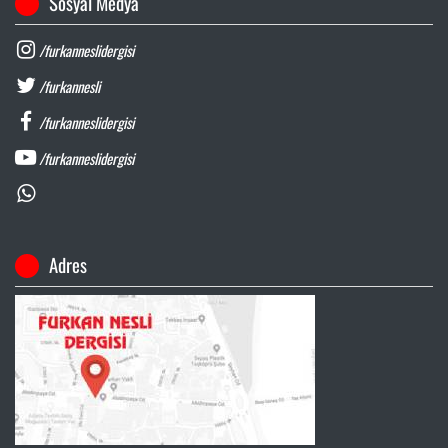
Sosyal Medya
/furkanneslidergisi
/furkannesli
/furkanneslidergisi
/furkanneslidergisi
Adres