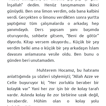
İnşallah” dedim. Henüz tanışmamızın ikinci
günüydü. Ben ona limon verdim, oda bana kalbini
verdi. Gerçekten o limonu verdikten sonra yurtta
yaptığımız tüm çalışmalarda o arkadaş hep
yanımdaydı. Ders yapsam yanı başımda
oturuyordu, sohbete gitsem, “Beni de götür”
diyordu. Kitap versem okuyordu... Küçük bir şey
verdim belki ama o küçük bir şey arkadaşın İslam
davasını anlamasına vesile oldu. Ben bunu o
günden beri unutamadım.
Muhterem Hocamız, bu hatıramı
anlattığımda şu sözleri söylemişti; “Allah Azze ve
Celle buyuruyor ki; “Her zorlukla beraber bir
kolaylık var” Yani her zor işin bir de kolay tarafı
vardır. Aslında kolay ile zor birbirine uzak değil,
beraberdir. Mühim olan o kolay yolu