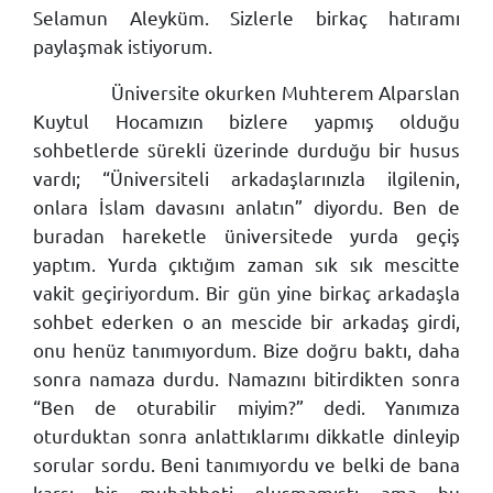
Selamun Aleyküm. Sizlerle birkaç hatıramı
paylaşmak istiyorum.
Üniversite okurken Muhterem Alparslan
Kuytul Hocamızın bizlere yapmış olduğu
sohbetlerde sürekli üzerinde durduğu bir husus
vardı; “Üniversiteli arkadaşlarınızla ilgilenin,
onlara İslam davasını anlatın” diyordu. Ben de
buradan hareketle üniversitede yurda geçiş
yaptım. Yurda çıktığım zaman sık sık mescitte
vakit geçiriyordum. Bir gün yine birkaç arkadaşla
sohbet ederken o an mescide bir arkadaş girdi,
onu henüz tanımıyordum. Bize doğru baktı, daha
sonra namaza durdu. Namazını bitirdikten sonra
“Ben de oturabilir miyim?” dedi. Yanımıza
oturduktan sonra anlattıklarımı dikkatle dinleyip
sorular sordu. Beni tanımıyordu ve belki de bana
karşı bir muhabbeti oluşmamıştı ama bu