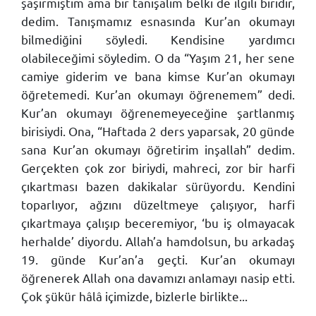
şaşırmıştım ama bir tanışalım belki de ilgili biridir,
dedim. Tanışmamız esnasında Kur’an okumayı
bilmediğini söyledi. Kendisine yardımcı
olabileceğimi söyledim. O da “Yaşım 21, her sene
camiye giderim ve bana kimse Kur’an okumayı
öğretemedi. Kur’an okumayı öğrenemem” dedi.
Kur’an okumayı öğrenemeyeceğine şartlanmış
birisiydi. Ona, “Haftada 2 ders yaparsak, 20 günde
sana Kur’an okumayı öğretirim inşallah” dedim.
Gerçekten çok zor biriydi, mahreci, zor bir harfi
çıkartması bazen dakikalar sürüyordu. Kendini
toparlıyor, ağzını düzeltmeye çalışıyor, harfi
çıkartmaya çalışıp beceremiyor, ‘bu iş olmayacak
herhalde’ diyordu. Allah’a hamdolsun, bu arkadaş
19. günde Kur’an’a geçti. Kur’an okumayı
öğrenerek Allah ona davamızı anlamayı nasip etti.
Çok şükür hâlâ içimizde, bizlerle birlikte...