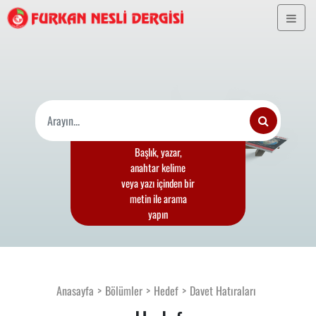
Başlık, yazar,
anahtar kelime
veya yazı içinden bir
metin ile arama
yapın
Anasayfa
Bölümler
Hedef
Davet Hatıraları