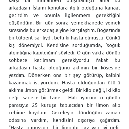
arkadaşın İslami konulara ilgili olduğuna kanaat
getirdim ve onunla ilgilenmem gerektiğini
düşündüm. Bir gün sonra yemekhanede yemek
sırasında bu arkadaşla yine karşılaştım. Boğazında
bir tülbent sarılıydı, belli ki hasta olmuştu. Çünkü
kış dönemiydi. Kendisine sorduğumda, ‘soğuk
algınlığına kapıldığını’ söyledi. O gün vakfa dönüp
sohbete katılmam gerekiyordu fakat bu
arkadaşın hasta olduğunu aklımın bir köşesine
yazdım. Dönerken ona bir şey götürüp, kalbini
kazanmak istiyordum. Hasta olduğundan ötürü
aklıma limon götürmek geldi. Bir kilo değil, iki kilo
değil sadece bir tane… Hatırlıyorum, o günün
parasıyla 25 kuruşa tablacıdan bir limon alıp
cebime koydum. Geceleyin döndüğüm zaman
odasına vardım, kendisini dışarıya çağırdım.
“Hasta olmuşsun, bir limonlu çay yap iyi gelir