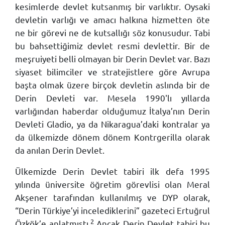
kesimlerde devlet kutsanmış bir varlıktır. Oysaki
devletin varlığı ve amacı halkına hizmetten öte
ne bir görevi ne de kutsallığı söz konusudur. Tabi
bu bahsettiğimiz devlet resmi devlettir. Bir de
meşruiyeti belli olmayan bir Derin Devlet var. Bazı
siyaset bilimciler ve stratejistlere göre Avrupa
başta olmak üzere birçok devletin aslında bir de
Derin Devleti var. Mesela 1990'lı yıllarda
varlığından haberdar olduğumuz İtalya’nın Derin
Devleti Gladio, ya da Nikaragua’daki kontralar ya
da ülkemizde dönem dönem Kontrgerilla olarak
da anılan Derin Devlet.
Ülkemizde Derin Devlet tabiri ilk defa 1995
yılında üniversite öğretim görevlisi olan Meral
Akşener tarafından kullanılmış ve DYP olarak,
“Derin Türkiye’yi incelediklerini” gazeteci Ertuğrul
2
Özkök’e anlatmıştı.
Ancak Derin Devlet tabiri bu