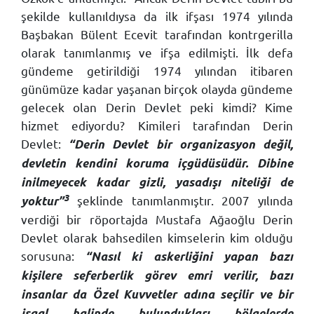
şekilde kullanıldıysa da ilk ifşası 1974 yılında
Başbakan Bülent Ecevit tarafından kontrgerilla
olarak tanımlanmış ve ifşa edilmişti. İlk defa
gündeme getirildiği 1974 yılından itibaren
günümüze kadar yaşanan birçok olayda gündeme
gelecek olan Derin Devlet peki kimdi? Kime
hizmet ediyordu? Kimileri tarafından Derin
Devlet:
“Derin Devlet bir organizasyon değil,
devletin kendini koruma içgüdüsüdür. Dibine
inilmeyecek kadar gizli, yasadışı niteliği de
3
şeklinde tanımlanmıştır. 2007 yılında
yoktur”
verdiği bir röportajda Mustafa Ağaoğlu Derin
Devlet olarak bahsedilen kimselerin kim olduğu
sorusuna:
“Nasıl ki askerliğini yapan bazı
kişilere seferberlik görev emri verilir, bazı
insanlar da Özel Kuvvetler adına seçilir ve bir
işgal halinde bulundukları bölgelerde