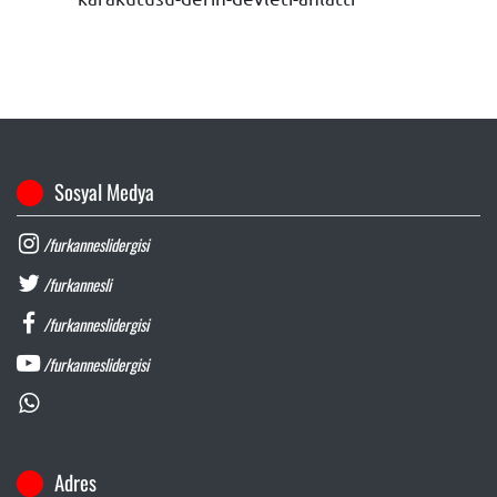
Sosyal Medya
/furkanneslidergisi
/furkannesli
/furkanneslidergisi
/furkanneslidergisi
Adres