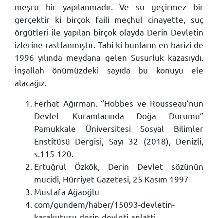
meşru bir yapılanmadır. Ve su geçirmez bir
gerçektir ki birçok faili meçhul cinayette, suç
örgütleri ile yapılan birçok olayda Derin Devletin
izlerine rastlanmıştır. Tabi ki bunların en barizi de
1996 yılında meydana gelen Susurluk kazasıydı.
İnşallah önümüzdeki sayıda bu konuyu ele
alacağız.
Ferhat Ağırman. “Hobbes ve Rousseau’nun
Devlet Kuramlarında Doğa Durumu”
Pamukkale Üniversitesi Sosyal Bilimler
Enstitüsü Dergisi, Sayı 32 (2018), Denizli,
s.115-120.
Ertuğrul Özkök, Derin Devlet sözünün
mucidi, Hürriyet Gazetesi, 25 Kasım 1997
Mustafa Ağaoğlu
com/gundem/haber/15093-devletin-
karakutusu-derin-devleti-anlatti