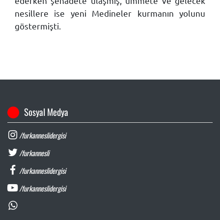
ederken şehadete ulaşmış, ümmete ve gelecek
nesillere ise yeni Medineler kurmanın yolunu
göstermişti.
Sosyal Medya
/furkanneslidergisi
/furkannesli
/furkanneslidergisi
/furkanneslidergisi