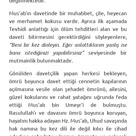
değinmektedir.
Mus’ab’ın davetinde bir muhabbet, çile, heyecan
ve merhamet kokusu vardır. Ayrıca ilk aşamada
Tevhidi anlattığı için ölüm tehditleri alan ve bu
daveti bitirmesini gerektirdiğini söyleyenlere,
“Beni bir kez dinleyin. Eğer anlattıklarım yanlış ise
bana istediğinizi yapabilirsiniz”
seviyesinde bir
mutmainlik bulunmaktadır.
Gönülden davetçilik yapan herkesi bekleyen,
ömrü boyunca davet ettiği cennetin kapılarının
açılmasına vesile olan şehadet ömrünü, ailesini,
güzel kokularını ve rahat yatağını uğrunda feda
ettiği Mus’ab bin Umeyr’i de bulmuştu.
Rasulullah’ı ve davasını ömrü boyunca koruyan,
hayatını hakka adayan Hz. Mus’ab, Uhud savaşında
hak namına bu kez dili ile değil kılıcı ile cihad