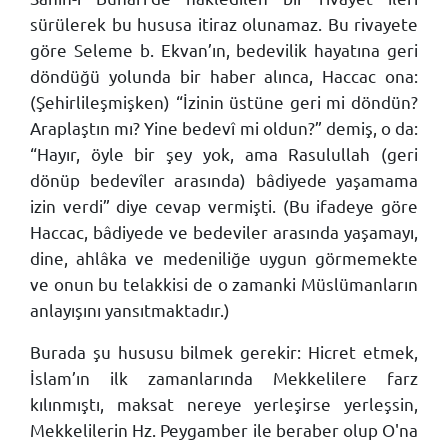
sürülerek bu hususa itiraz olunamaz. Bu rivayete
göre Seleme b. Ekvan’ın, bedevilik hayatına geri
döndüğü yolunda bir haber alınca, Haccac ona:
(Şehirlileşmişken) “İzinin üstüne geri mi döndün?
Araplaştın mı? Yine bedevî mi oldun?” demiş, o da:
“Hayır, öyle bir şey yok, ama Rasulullah (geri
dönüp bedevîler arasında) bâdiyede yaşamama
izin verdi” diye cevap vermişti. (Bu ifadeye göre
Haccac, bâdiyede ve bedeviler arasında yaşamayı,
dine, ahlâka ve medeniliğe uygun görmemekte
ve onun bu telakkisi de o zamanki Müslümanların
anlayışını yansıtmaktadır.)
Burada şu hususu bilmek gerekir: Hicret etmek,
İslam’ın ilk zamanlarında Mekkelilere farz
kılınmıştı, maksat nereye yerleşirse yerleşsin,
Mekkelilerin Hz. Peygamber ile beraber olup O'na