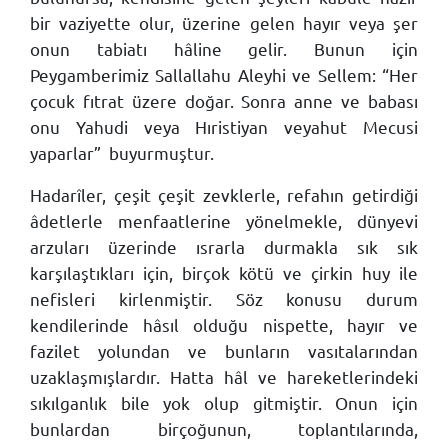
bir vaziyette olur, üzerine gelen hayır veya şer
onun tabiatı hâline gelir. Bunun için
Peygamberimiz Sallallahu Aleyhi ve Sellem: “Her
çocuk fıtrat üzere doğar. Sonra anne ve babası
onu Yahudi veya Hıristiyan veyahut Mecusi
yaparlar” buyurmuştur.
Hadarîler, çeşit çeşit zevklerle, refahın getirdiği
âdetlerle menfaatlerine yönelmekle, dünyevi
arzuları üzerinde ısrarla durmakla sık sık
karşılaştıkları için, birçok kötü ve çirkin huy ile
nefisleri kirlenmiştir. Söz konusu durum
kendilerinde hâsıl olduğu nispette, hayır ve
fazilet yolundan ve bunların vasıtalarından
uzaklaşmışlardır. Hatta hâl ve hareketlerindeki
sıkılganlık bile yok olup gitmiştir. Onun için
bunlardan birçoğunun, toplantılarında,