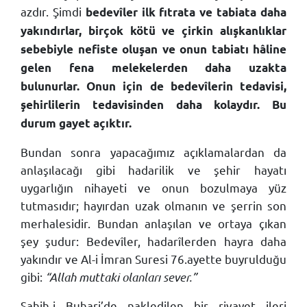
azdır. Şimdi
bedevîler ilk fıtrata ve tabiata daha
yakındırlar, birçok kötü ve çirkin alışkanlıklar
sebebiyle nefiste oluşan ve onun tabiatı hâline
gelen fena melekelerden daha uzakta
bulunurlar. Onun için de bedevîlerin tedavisi,
şehirlilerin tedavisinden daha kolaydır. Bu
durum gayet açıktır.
Bundan sonra yapacağımız açıklamalardan da
anlaşılacağı gibi hadarilik ve şehir hayatı
uygarlığın nihayeti ve onun bozulmaya yüz
tutmasıdır; hayırdan uzak olmanın ve şerrin son
merhalesidir. Bundan anlaşılan ve ortaya çıkan
şey şudur: Bedevîler, hadarîlerden hayra daha
yakındır ve Al-i İmran Suresi 76.ayette buyrulduğu
gibi:
“Allah muttaki olanları sever.”
Sahih-i Buhari’de nakledilen bir rivayet ileri