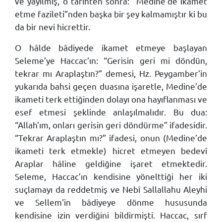
ve yayılmış, o tarihten sonra: “Medine’de ikamet
etme fazileti”nden başka bir şey kalmamıştır ki bu
da bir nevi hicrettir.
O hâlde bâdiyede ikamet etmeye başlayan
Seleme’ye Haccac’ın: “Gerisin geri mi döndün,
tekrar mı Araplaştın?” demesi, Hz. Peygamber’in
yukarıda bahsi geçen duasına işaretle, Medine’de
ikameti terk ettiğinden dolayı ona hayıflanması ve
esef etmesi şeklinde anlaşılmalıdır. Bu dua:
“Allah’ım, onları gerisin geri döndürme” ifadesidir.
“Tekrar Araplaştın mı?” ifadesi, onun (Medine’de
ikameti terk etmekle) hicret etmeyen bedevî
Araplar hâline geldiğine işaret etmektedir.
Seleme, Haccac’ın kendisine yönelttiği her iki
suçlamayı da reddetmiş ve Nebî Sallallahu Aleyhi
ve Sellem’in bâdiyeye dönme hususunda
kendisine izin verdiğini bildirmişti. Haccac, sırf