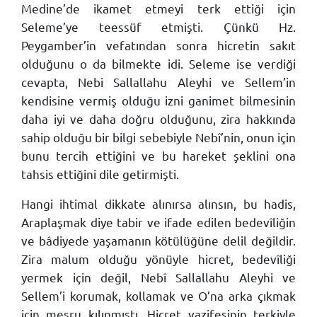
Medine’de ikamet etmeyi terk ettiği için
Seleme’ye teessüf etmişti. Çünkü Hz.
Peygamber’in vefatından sonra hicretin sakıt
olduğunu o da bilmekte idi. Seleme ise verdiği
cevapta, Nebi Sallallahu Aleyhi ve Sellem’in
kendisine vermiş olduğu izni ganimet bilmesinin
daha iyi ve daha doğru olduğunu, zira hakkında
sahip olduğu bir bilgi sebebiyle Nebî’nin, onun için
bunu tercih ettiğini ve bu hareket şeklini ona
tahsis ettiğini dile getirmişti.
Hangi ihtimal dikkate alınırsa alınsın, bu hadis,
Araplaşmak diye tabir ve ifade edilen bedevîliğin
ve bâdiyede yaşamanın kötülüğüne delil değildir.
Zira malum olduğu yönüyle hicret, bedevîliği
yermek için değil, Nebî Sallallahu Aleyhi ve
Sellem’i korumak, kollamak ve O’na arka çıkmak
için meşru kılınmıştı. Hicret vazifesinin terkiyle