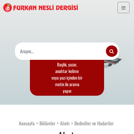
Başlık, yazar,
anahtar kelime
veya yazı içinden bir
metin ile arama
yapın
Anasayfa
Bölümler
Alıntı
Bedevîler ve Hadariler