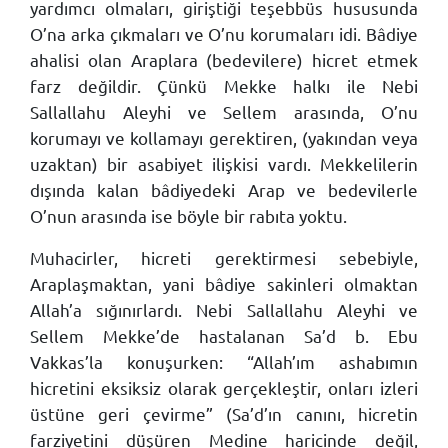
yardımcı olmaları, giriştiği teşebbüs hususunda
O’na arka çıkmaları ve O’nu korumaları idi. Bâdiye
ahalisi olan Araplara (bedevilere) hicret etmek
farz değildir. Çünkü Mekke halkı ile Nebi
Sallallahu Aleyhi ve Sellem arasında, O’nu
korumayı ve kollamayı gerektiren, (yakından veya
uzaktan) bir asabiyet ilişkisi vardı. Mekkelilerin
dışında kalan bâdiyedeki Arap ve bedevilerle
O’nun arasında ise böyle bir rabıta yoktu.
Muhacirler, hicreti gerektirmesi sebebiyle,
Araplaşmaktan, yani bâdiye sakinleri olmaktan
Allah’a sığınırlardı. Nebi Sallallahu Aleyhi ve
Sellem Mekke’de hastalanan Sa’d b. Ebu
Vakkas’la konuşurken: “Allah’ım ashabımın
hicretini eksiksiz olarak gerçekleştir, onları izleri
üstüne geri çevirme” (Sa’d’ın canını, hicretin
farziyetini düşüren Medine haricinde değil,