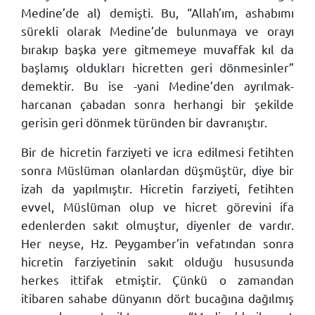
Medine’de al) demişti. Bu, “Allah’ım, ashabımı
sürekli olarak Medine’de bulunmaya ve orayı
bırakıp başka yere gitmemeye muvaffak kıl da
başlamış oldukları hicretten geri dönmesinler”
demektir. Bu ise -yani Medine’den ayrılmak-
harcanan çabadan sonra herhangi bir şekilde
gerisin geri dönmek türünden bir davranıştır.
Bir de hicretin farziyeti ve icra edilmesi fetihten
sonra Müslüman olanlardan düşmüştür, diye bir
izah da yapılmıştır. Hicretin farziyeti, fetihten
evvel, Müslüman olup ve hicret görevini ifa
edenlerden sakıt olmuştur, diyenler de vardır.
Her neyse, Hz. Peygamber’in vefatından sonra
hicretin farziyetinin sakıt olduğu hususunda
herkes ittifak etmiştir. Çünkü o zamandan
itibaren sahabe dünyanın dört bucağına dağılmış