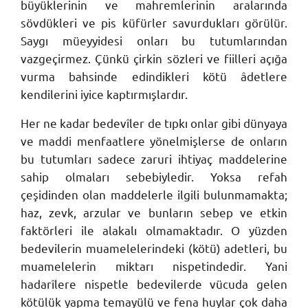
büyüklerinin ve mahremlerinin aralarında
sövdükleri ve pis küfürler savurdukları görülür.
Saygı müeyyidesi onları bu tutumlarından
vazgeçirmez. Çünkü çirkin sözleri ve fiilleri açığa
vurma bahsinde edindikleri kötü âdetlere
kendilerini iyice kaptırmışlardır.
Her ne kadar bedevîler de tıpkı onlar gibi dünyaya
ve maddi menfaatlere yönelmişlerse de onların
bu tutumları sadece zaruri ihtiyaç maddelerine
sahip olmaları sebebiyledir. Yoksa refah
çeşidinden olan maddelerle ilgili bulunmamakta;
haz, zevk, arzular ve bunların sebep ve etkin
faktörleri ile alakalı olmamaktadır. O yüzden
bedevilerin muamelelerindeki (kötü) adetleri, bu
muamelelerin miktarı nispetindedir. Yani
hadarîlere nispetle bedevilerde vücuda gelen
kötülük yapma temayülü ve fena huylar çok daha