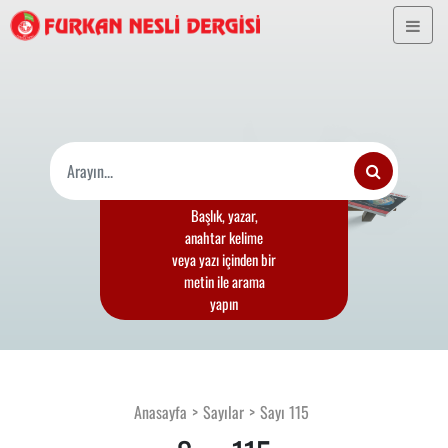
Başlık, yazar,
anahtar kelime
veya yazı içinden bir
metin ile arama
yapın
Anasayfa
Sayılar
Sayı 115