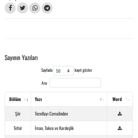
Sayının Yazıları
Sayfada
kayıt göster
Ara:
Bölüm
Yazı
Word
Şiir
Tecellayı Cemalinden
Tefsir
İman, Takva ve Kardeşlik