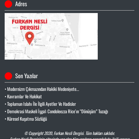
Adres
Son Yazılar
• Modernizm Çıkmazından Hakiki Medeniyete...
• Kavramlar Ve Hakikat
• Toplumun Islahı İle İlgili Ayetler Ve Hadisler
• Demokrasi Maskeli İşgal: Condoleezza Rice’ın “Dönüşüm” Tuzağı
• Küresel Kuşatma Sözlüğü
© Copyright 2020,
Furkan Nesli Dergisi
. Tüm hakları saklıdır.
Furkan Nesli Dergisinin sitesinde yer alan tüm yazıların sorumluluğu ilgili yazının