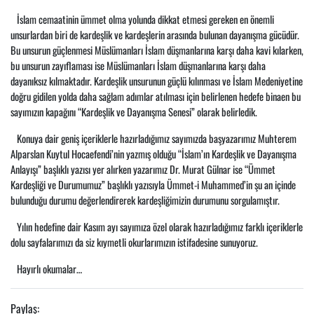
İslam cemaatinin ümmet olma yolunda dikkat etmesi gereken en önemli
unsurlardan biri de kardeşlik ve kardeşlerin arasında bulunan dayanışma gücüdür.
Bu unsurun güçlenmesi Müslümanları İslam düşmanlarına karşı daha kavi kılarken,
bu unsurun zayıflaması ise Müslümanları İslam düşmanlarına karşı daha
dayanıksız kılmaktadır. Kardeşlik unsurunun güçlü kılınması ve İslam Medeniyetine
doğru gidilen yolda daha sağlam adımlar atılması için belirlenen hedefe binaen bu
sayımızın kapağını “Kardeşlik ve Dayanışma Senesi” olarak belirledik.
Konuya dair geniş içeriklerle hazırladığımız sayımızda başyazarımız Muhterem
Alparslan Kuytul Hocaefendi’nin yazmış olduğu “İslam’ın Kardeşlik ve Dayanışma
Anlayışı” başlıklı yazısı yer alırken yazarımız Dr. Murat Gülnar ise “Ümmet
Kardeşliği ve Durumumuz” başlıklı yazısıyla Ümmet-i Muhammed’in şu an içinde
bulunduğu durumu değerlendirerek kardeşliğimizin durumunu sorgulamıştır.
Yılın hedefine dair Kasım ayı sayımıza özel olarak hazırladığımız farklı içeriklerle
dolu sayfalarımızı da siz kıymetli okurlarımızın istifadesine sunuyoruz.
Hayırlı okumalar…
Paylaş: