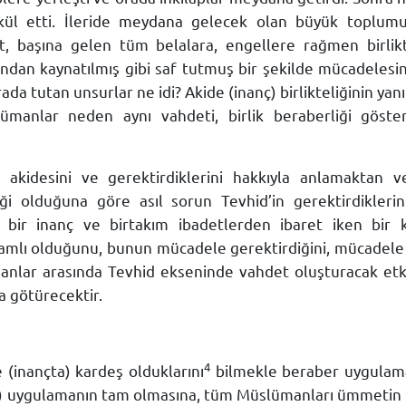
ül etti. İleride meydana gelecek olan büyük toplumu
başına gelen tüm belalara, engellere rağmen birliktel
şundan kaynatılmış gibi saf tutmuş bir şekilde mücadele
rada tutan unsurlar ne idi? Akide (inanç) birlikteliğinin yan
lümanlar neden aynı vahdeti, birlik beraberliği göst
d akidesini ve gerektirdiklerini hakkıyla anlamaktan 
ği olduğuna göre asıl sorun Tevhid’in gerektirdikler
ir inanç ve birtakım ibadetlerden ibaret iken bir k
lı olduğunu, bunun mücadele gerektirdiğini, mücadele i
anlar arasında Tevhid ekseninde vahdet oluşturacak etk
 götürecektir.
4
(inançta) kardeş olduklarını
bilmekle beraber uygulamada
ibi) uygulamanın tam olmasına, tüm Müslümanları ümmetin 