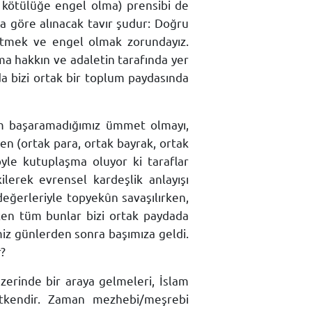
 kötülüğe engel olma) prensibi de
ra göre alınacak tavır şudur: Doğru
etmek ve engel olmak zorundayız.
ma hakkın ve adaletin tarafında yer
 da bizi ortak bir toplum paydasında
im başaramadığımız ümmet olmayı,
en (ortak para, ortak bayrak, ortak
öyle kutuplaşma oluyor ki taraflar
lerek evrensel kardeşlik anlayışı
değerleriyle topyekûn savaşılırken,
iken tüm bunlar bizi ortak paydada
iz günlerden sonra başımıza geldi.
r?
zerinde bir araya gelmeleri, İslam
etkendir. Zaman mezhebi/meşrebi