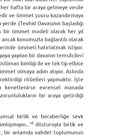
er hafta bir araya gelmeye vesile
esiledir ve ümmet şuuru kazandırmaya
 yerde (Tevhid Davasının başladığı
k bir ümmet modeli olarak her yıl
ır ancak konumuzla bağlantılı olarak
erinde ümmeti hatırlatmak istiyor.
ya yayılan bir davanın temsilcileri
slüman kimliği ile ve tek tip elbise
n ümmet olmaya adım atıyor. Aslında
ktirdiği ritüelleri yapmaktır. İşte
da kenetlenirse evrensel manada
zorunlulukların bir araya getirdiği
umsal birlik ve beraberliğe sevk
5
ımlaşmayın...”
düsturuyla birlik ve
or, bir anlamda vahdet toplumunun