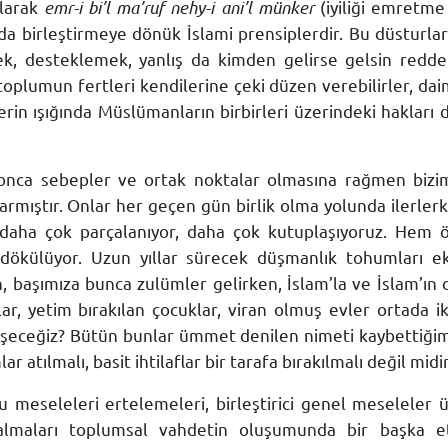
olarak
emr-i bi’l ma’ruf nehy-i ani’l münker
(iyiliği emretme
da birleştirmeye dönük İslami prensiplerdir. Bu düsturla
ek, desteklemek, yanlış da kimden gelirse gelsin redd
oplumun fertleri kendilerine çeki düzen verebilirler, dai
slerin ışığında Müslümanların birbirleri üzerindeki hakları
k onca sebepler ve ortak noktalar olmasına rağmen biz
mıştır. Onlar her geçen gün birlik olma yolunda ilerlerk
çe daha çok parçalanıyor, daha çok kutuplaşıyoruz. Hem 
dökülüyor. Uzun yıllar sürecek düşmanlık tohumları eki
, başımıza bunca zulümler gelirken, İslam’la ve İslam’ın 
lar, yetim bırakılan çocuklar, viran olmuş evler ortada 
şeceğiz? Bütün bunlar ümmet denilen nimeti kaybettiğim
tılmalı, basit ihtilaflar bir tarafa bırakılmalı değil midi
 meseleleri ertelemeleri, birleştirici genel meseleler ü
 almaları toplumsal vahdetin oluşumunda bir başka 