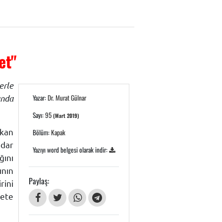
et"
erle
unda
Yazar:
Dr. Murat Gülnar
Sayı:
95
(Mart 2019)
kan
Bölüm:
Kapak
adar
Yazıyı word belgesi olarak indir:
ğını
ının
Paylaş:
rini
rete