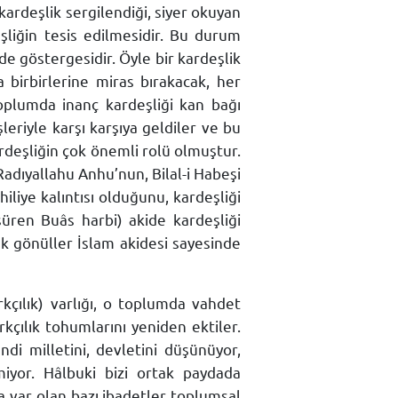
kardeşlik sergilendiği, siyer okuyan
şliğin tesis edilmesidir. Bu durum
 göstergesidir. Öyle bir kardeşlik
a birbirlerine miras bırakacak, her
toplumda inanç kardeşliği kan bağı
leriyle karşı karşıya geldiler ve bu
rdeşliğin çok önemli rolü olmuştur.
adıyallahu Anhu’nun, Bilal-i Habeşi
iliye kalıntısı olduğunu, kardeşliği
süren Buâs harbi) akide kardeşliği
k gönüller İslam akidesi sayesinde
rkçılık) varlığı, o toplumda vahdet
kçılık tohumlarını yeniden ektiler.
di milletini, devletini düşünüyor,
yor. Hâlbuki bizi ortak paydada
a var olan bazı ibadetler toplumsal