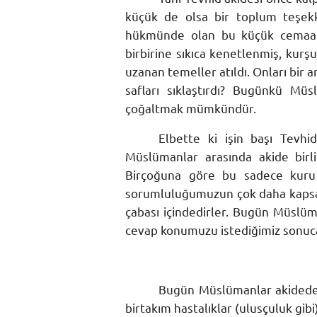
küçük de olsa bir toplum teşekk
hükmünde olan bu küçük cemaat, 
birbirine sıkıca kenetlenmiş, kur
uzanan temeller atıldı. Onları bir a
safları sıklaştırdı? Bugünkü Müs
çoğaltmak mümkündür.
Elbette ki işin başı Tevhi
Müslümanlar arasında akide birli
Birçoğuna göre bu sadece kuru b
sorumluluğumuzun çok daha kapsam
çabası içindedirler. Bugün Müslüm
cevap konumuzu istediğimiz sonuca
Bugün Müslümanlar akidede 
birtakım hastalıklar (ulusçuluk g