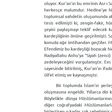
oluyor. Kur’an’ın bu emrinin Asr-ı 
herkesçe malumdur. Medine’ye hicr
toplumsal vahdetin oluşumunda aki
tesis edilmişti ki, zengin-fakir, 
şeyini paylaşmayı teklif edecek k
kardeşliğinin önüne geçirilmişti. S
konuda ağır imtihandan geçtiler. M
Efendimiz bu kardeşliği bozacak hi
Radıyallahu Anhu’ya “Siyah (zenci) 
zedeleyeceğini vurgulamıştır. Evs
sayesinde bitirilmiş, Kur’an’ın i
ülfet etmiş ve kaynaşmıştır.
Bir toplumda İslam’ın yerleş
oluşmasına engeldir. Yıllarca din 
Böylelikle dünya Müslümanlarının 
diğer coğrafyadaki Müslümanlar
birleştiren o kadar çok sebebimiz 