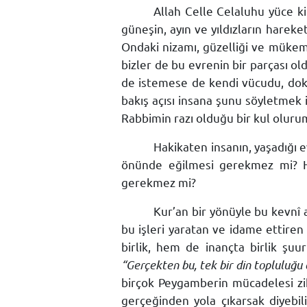
Allah Celle Celaluhu yüce ki
güneşin, ayın ve yıldızların hareke
Ondaki nizamı, güzelliği ve mükem
bizler de bu evrenin bir parçası 
de istemese de kendi vücudu, doku 
bakış açısı insana şunu söyletmek 
Rabbimin razı olduğu bir kul olur
Hakikaten insanın, yaşadığı e
önünde eğilmesi gerekmez mi? He
gerekmez mi?
Kur’an bir yönüyle bu kevnî 
bu işleri yaratan ve idame ettiren
birlik, hem de inançta birlik şuur
“Gerçekten bu, tek bir din topluluğu 
birçok Peygamberin mücadelesi zik
gerçeğinden yola çıkarsak diyebil