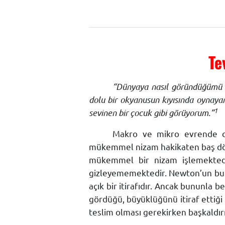
Te
“Dünyaya nasıl göründüğümü 
dolu bir okyanusun kıyısında oynaya
1
sevinen bir çocuk gibi görüyorum.”
Makro ve mikro evrende c
mükemmel nizam hakikaten baş dönd
mükemmel bir nizam işlemektedi
gizleyememektedir. Newton’un bu sö
açık bir itirafıdır. Ancak bununla 
gördüğü, büyüklüğünü itiraf ettiği
teslim olması gerekirken başkaldır