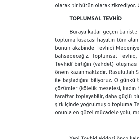
olarak bir bütün olarak zikrediyor
TOPLUMSAL TEVHİD
Buraya kadar geçen bahiste 
topluma kısacası hayatın tüm alan
bunun akabinde Tevhidî Medeniyete
bahsedeceğiz. Toplumsal Tevhid, g
Tevhidî birliğin (vahdet) oluşmas
önem kazanmaktadır. Rasulullah Sall
ile başladığını biliyoruz. O gün
çözümler (kölelik meselesi, kadın 
taraftar toplayabilir, daha güçlü bi
şirk içinde yoğrulmuş o topluma Tev
onunla en güzel mücadele yolu, mes
Yani Tevhid akidesi önce kal