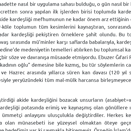
Saadette nasıl bir uygulama sahası bulduğu, o gün nasıl bir 
etten sonra yapılan ilk işlerden birisi toplumda karde
de kardeşliği mefhumunun ne kadar önem arz ettiğinin de
hür-köle toplumun tüm kesimlerini kaynaştıran, sonrasınd
adar kardeşliği pekiştiren örneklere şahit olundu. Bu 
avaş sırasında mü’minler karşı saflarda babalarıyla, kardeş
edine’de medeniyetin temelleri atılırken bu toplumsal ka
çbir söze ve davranışa müsaade etmiyordu. Ebuzer Ğıfari R
kadının oğlu” demesine bile kızmış, bu tür söylemlerin cah
 ve Hazrec arasında yıllarca süren kan davası (120 yıl 
fadesiyle yeryüzündeki tüm mal-mülk harcansa birleşmeyece
tirdiği akide kardeşliğini bozacak unsurların (asabiyet=ı
kardeşliği potasında erimiş ve kaynaşmış olan gönüllere ır
ümmetçi anlayışını ulusçulukla değiştirdiler. Herkes ken
la olan münasebeti ise yüzeysel olmaktan öteye geçmi
ve hedefimiz var ki saymakla bitiremeyiz. Örneğin İslam’d