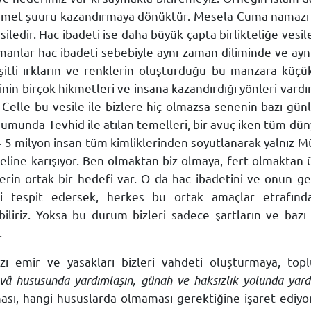
mmet şuuru kazandırmaya dönüktür. Mesela Cuma namazı h
esiledir. Hac ibadeti ise daha büyük çapta birlikteliğe v
nlar hac ibadeti sebebiyle aynı zaman diliminde ve aynı
şitli ırkların ve renklerin oluşturduğu bu manzara küçü
inin birçok hikmetleri ve insana kazandırdığı yönleri vard
Celle bu vesile ile bizlere hiç olmazsa senenin bazı günl
nda Tevhid ile atılan temelleri, bir avuç iken tüm dünya
-5 milyon insan tüm kimliklerinden soyutlanarak yalnız Mü
 seline karışıyor. Ben olmaktan biz olmaya, fert olmakta
rin ortak bir hedefi var. O da hac ibadetini ve onun gere
zi tespit edersek, herkes bu ortak amaçlar etrafın
iliriz. Yoksa bu durum bizleri sadece şartların ve bazı 
.
ı emir ve yasakları bizleri vahdeti oluşturmaya, topl
takvâ hususunda yardımlaşın, günah ve haksızlık yolunda yard
ması, hangi hususlarda olmaması gerektiğine işaret ediy