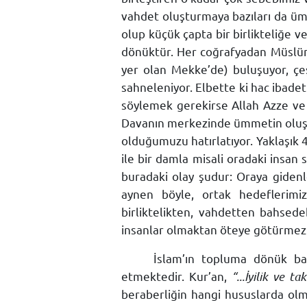
vahdet oluşturmaya bazıları da ü
olup küçük çapta bir birlikteliğe v
dönüktür. Her coğrafyadan Müslüma
yer olan Mekke’de) buluşuyor, çe
sahneleniyor. Elbette ki hac ibadet
söylemek gerekirse Allah Azze ve 
Davanın merkezinde ümmetin oluşumu
olduğumuzu hatırlatıyor. Yaklaşık 4
ile bir damla misali oradaki insan
buradaki olay şudur: Oraya gidenle
aynen böyle, ortak hedeflerimi
birliktelikten, vahdetten bahsedeb
insanlar olmaktan öteye götürmez
İslam’ın topluma dönük baz
etmektedir. Kur’an,
“...İyilik ve 
beraberliğin hangi hususlarda ol