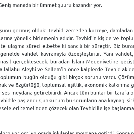
. Geniş manada bir ümmet şuuru kazandırıyor.
şunu görmüş olduk: Tevhid; zerreden kürreye, damladan 
larına yönelik birlemenin adıdır. Tevhid’in kişide ve top
 ulaşma süreci elbette ki sancılı bir süreçtir. Biz bu
enelde vahdet kavramıyla özdeşleştirilir. Yani vahdet,
ı nasıl gerçekleşecek, buradan İslam Medeniyetine geçişt
allahu Aleyhi ve Sellem’in önce kalplerde Tevhid akidesin
kü toplumun bugün olduğu gibi birçok sorunu vardı. Çözü
hak ve özgürlüğü, toplumsal eşitlik, ekonomik kalkınma gib
r ses meydana getirebilirdi. Ancak tüm bunlar bir tarafa bır
hid’le başlandı. Çünkü tüm bu sorunların ana kaynağı şirk
eleleri temelinden çözecek olan Tevhid ile işe başlanmas
plere yerleşti ve orada inkılaplar meydana getirdi. Sonra 