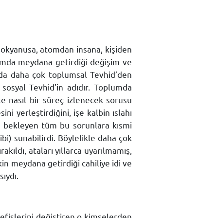
okyanusa, atomdan insana, kişiden
lumda meydana getirdiği değişim ve
rada daha çok toplumsal Tevhid’den
 sosyal Tevhid’in adıdır. Toplumda
e nasıl bir süreç izlenecek sorusu
i yerleştirdiğini, işe kalbin ıslahı
m bekleyen tüm bu sorunlara kısmi
i) sunabilirdi. Böylelikle daha çok
akıldı, ataları yıllarca uyarılmamış,
in meydana getirdiği cahiliye idi ve
ıydı.
nefislerini değiştiren o kimselerden