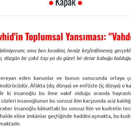
Kapak
vhid'in Toplumsal Yansıması: "Vahd
bilmiyorum; ama ben kendimi, henüz keşfedilmemiş gerçekl
n, düzgün bir çakıl taşı ya da güzel bir deniz kabuğu bulduğ
ereyan eden kanunlar ve bunun sonucunda ortaya çı
ürücüdür. Âfâkta (dış dünya) ve enfüste (iç dünya) o k
r ki insanoğlu bu ilme vakıf olduğu oranda hayranlı
zleri insanoğlunun bu sonsuz ilim karşısında aciz kaldığ
beraber insanoğlu kâinattaki bu sonsuz ilim ve kudretin tesi
 halde eline imkânlar geçtiğinde haddini aşmakta, bu kud
maktadır.