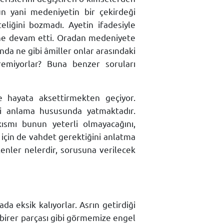
n yani medeniyetin bir çekirdeği
iğini bozmadı. Ayetin ifadesiyle
sine devam etti. Oradan medeniyete
ında ne gibi âmiller onlar arasındaki
eremiyorlar? Buna benzer soruları
ve hayata aksettirmekten geçiyor.
ini anlama hususunda yatmaktadır.
ısmı bunun yeterli olmayacağını,
çin de vahdet gerektiğini anlatma
enler nelerdir, sorusuna verilecek
 eksik kalıyorlar. Asrın getirdiği
birer parçası gibi görmemize engel