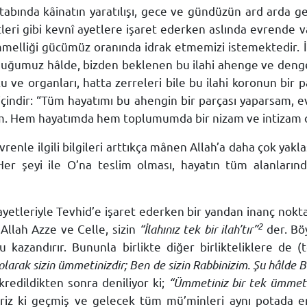
tabında kâinatın yaratılışı, gece ve gündüzün ard arda gel
tleri gibi kevnî ayetlere işaret ederken aslında evrende 
melliği gücümüz oranında idrak etmemizi istemektedir. İç
olduğumuz hâlde, bizden beklenen bu ilahi ahenge ve denge
ve organları, hatta zerreleri bile bu ilahi koronun bir p
içindir: “Tüm hayatımı bu ahengin bir parçası yaparsam, 
um. Hem hayatımda hem toplumumda bir nizam ve intizam o
vrenle ilgili bilgileri arttıkça mânen Allah’a daha çok yakl
r şeyi ile O’na teslim olması, hayatın tüm alanların
ayetleriyle Tevhid’e işaret ederken bir yandan inanç nokt
2
 Allah Azze ve Celle, sizin
“İlahınız tek bir ilah’tır”
der. Bö
u kazandırır. Bununla birlikte diğer birlikteliklere de 
olarak sizin ümmetinizdir; Ben de sizin Rabbinizim. Şu hâlde B
redildikten sonra deniliyor ki;
“Ümmetiniz bir tek ümmett
iriz ki geçmiş ve gelecek tüm mü’minleri aynı potada eri