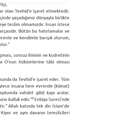
işi,
var olan Tevhid’e işaret etmektedir.
inde yaşadığımız dünyayla birlikte
ye teslim olmamızdır. İnsan istese
arçasıdır. Bütün bu hatırlamalar ve
evrenle ve kendimle barışık olurum,
lur.”
aşması, sonsuz ilminin ve kudretinin
da O’nun hükümlerine tâbi olması
asında da Tevhid’e işaret eder. Tüm
ylece insana hem evrende (kâinat)
(toplumda vahdet gibi) kapı aralar.
3
ana kulluk edin.”
Enbiya Suresi’nde
ir.”
Allah katında tek din İslam’dır
tiyor ve aynı davanın temsilcileri