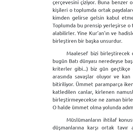
çerçevesini çiziyor. Buna benzer 
kişileri o toplumda ortak paydalar
kimden gelirse gelsin kabul etm
Toplumda bu prensip yerleşirse o t
alabilirler. Yine Kur’an’ın ve hadi
birleştiren bir başka unsurdur.
Maalesef bizi birleştirece
bugün Batı dünyası neredeyse başar
kriterler gibi...) biz gün geçtik
arasında savaşlar oluyor ve kan 
bitiriliyor. Ümmet paramparça iken
katledilen canlar, kirlenen namus
birleştirmeyecekse ne zaman birle
O halde ümmet olma yolunda adımlar a
Müslümanların ihtilaf konusu
düşmanlarına karşı ortak tavır