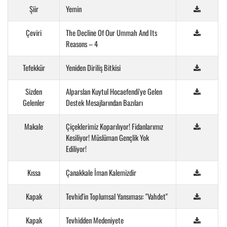
Şiir
Yemin
Çeviri
The Decline Of Our Ummah And Its
Reasons – 4
Tefekkür
Yeniden Diriliş Bitkisi
Sizden
Alparslan Kuytul Hocaefendi'ye Gelen
Gelenler
Destek Mesajlarından Bazıları
Makale
Çiçeklerimiz Koparılıyor! Fidanlarımız
Kesiliyor! Müslüman Gençlik Yok
Ediliyor!
Kıssa
Çanakkale İman Kalemizdir
Kapak
Tevhid'in Toplumsal Yansıması: "Vahdet"
Kapak
Tevhidden Medeniyete