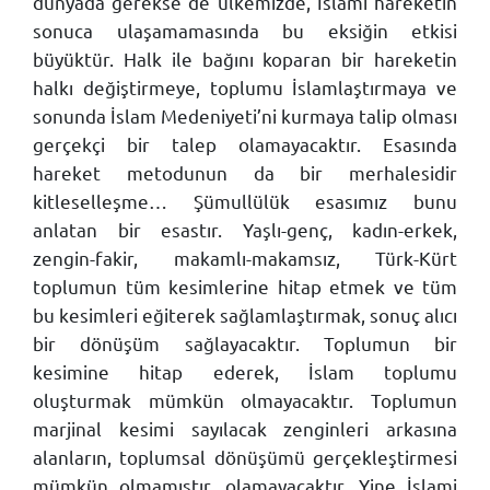
dünyada gerekse de ülkemizde, İslami hareketin
sonuca ulaşamamasında bu eksiğin etkisi
büyüktür. Halk ile bağını koparan bir hareketin
halkı değiştirmeye, toplumu İslamlaştırmaya ve
sonunda İslam Medeniyeti’ni kurmaya talip olması
gerçekçi bir talep olamayacaktır. Esasında
hareket metodunun da bir merhalesidir
kitleselleşme… Şümullülük esasımız bunu
anlatan bir esastır. Yaşlı-genç, kadın-erkek,
zengin-fakir, makamlı-makamsız, Türk-Kürt
toplumun tüm kesimlerine hitap etmek ve tüm
bu kesimleri eğiterek sağlamlaştırmak, sonuç alıcı
bir dönüşüm sağlayacaktır. Toplumun bir
kesimine hitap ederek, İslam toplumu
oluşturmak mümkün olmayacaktır. Toplumun
marjinal kesimi sayılacak zenginleri arkasına
alanların, toplumsal dönüşümü gerçekleştirmesi
mümkün olmamıştır, olamayacaktır. Yine İslami