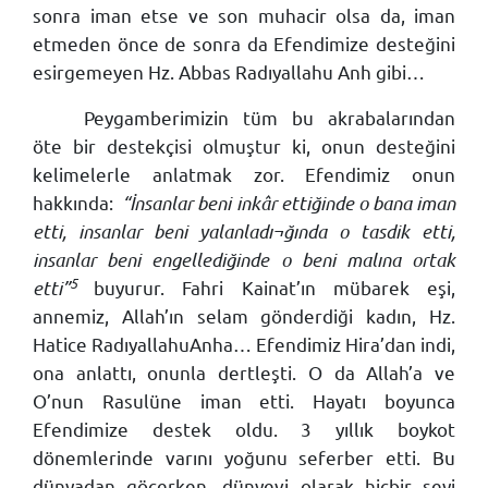
sonra iman etse ve son muhacir olsa da, iman
etmeden önce de sonra da Efendimize desteğini
esirgemeyen Hz. Abbas Radıyallahu Anh gibi…
Peygamberimizin tüm bu akrabalarından
öte bir destekçisi olmuştur ki, onun desteğini
kelimelerle anlatmak zor. Efendimiz onun
hakkında:
“İnsanlar beni inkâr ettiğinde o bana iman
etti, insanlar beni yalanladı¬ğında o tasdik etti,
insanlar beni engellediğinde o beni malına ortak
5
etti”
buyurur. Fahri Kainat’ın mübarek eşi,
annemiz, Allah’ın selam gönderdiği kadın, Hz.
Hatice RadıyallahuAnha… Efendimiz Hira’dan indi,
ona anlattı, onunla dertleşti. O da Allah’a ve
O’nun Rasulüne iman etti. Hayatı boyunca
Efendimize destek oldu. 3 yıllık boykot
dönemlerinde varını yoğunu seferber etti. Bu
dünyadan göçerken, dünyevi olarak hiçbir şeyi