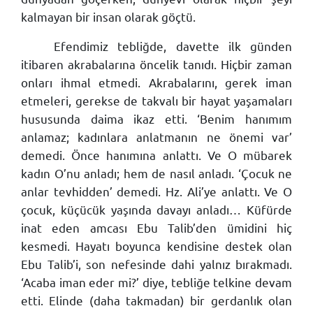
kalmayan bir insan olarak göçtü.
Efendimiz tebliğde, davette ilk günden
itibaren akrabalarına öncelik tanıdı. Hiçbir zaman
onları ihmal etmedi. Akrabalarını, gerek iman
etmeleri, gerekse de takvalı bir hayat yaşamaları
hususunda daima ikaz etti. ‘Benim hanımım
anlamaz; kadınlara anlatmanın ne önemi var’
demedi. Önce hanımına anlattı. Ve O mübarek
kadın O’nu anladı; hem de nasıl anladı. ‘Çocuk ne
anlar tevhidden’ demedi. Hz. Ali’ye anlattı. Ve O
çocuk, küçücük yaşında davayı anladı… Küfürde
inat eden amcası Ebu Talib’den ümidini hiç
kesmedi. Hayatı boyunca kendisine destek olan
Ebu Talib’i, son nefesinde dahi yalnız bırakmadı.
‘Acaba iman eder mi?’ diye, tebliğe telkine devam
etti. Elinde (daha takmadan) bir gerdanlık olan