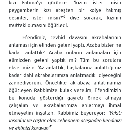
kızı Fatıma’yı görünce: ‘kızım ister misin
peygamberin kızı ateşten bir kolye takmış
6
desinler, ister misin?’
diye sorarak, kızının
muttaki olmasını öğütledi.
Efendimiz, tevhid davasını akrabalarının
anlaması için elinden geleni yaptı. Acaba bizler ne
kadar anlattık? Acaba onların anlamaları için
elimizden geleni yaptık mı? Tüm bu sorulara
ekserimizin: ‘Az anlattık, başkalarına anlattığımız
kadar dahi akrabalarımıza anlatmadık’ diyeceğini
zannediyorum. Öncelikle akrabaya anlatmamızı
öğütleyen Rabbimize kulak verelim, Efendimizin
bu konuda gösterdiği gayreti örnek almaya
çalışalım ve akrabalarımıza anlatmayı ihmal
etmeyelim inşallah. Rabbimiz buyuruyor:
‘Yakıtı
insanlar ve taşlar olan cehennem ateşinden kendinizi
7
ve ehlinizi koruyun’