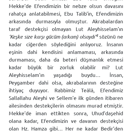
Mekke’de Efendimizin bir nebze olsun davasını
rahatça anlatabilmesi, Ebu Talib’in, Efendimizin
arkasında durmasıyla olmuştur. Akrabalardan
taraf destekçisi olmayan Lut Aleyhisselam’ın
4
‘Keşke size karşı gücüm (arkam) olsaydı’
sözünü ne
kadar ciğerden söylediğini anlıyoruz. İnsanın
eşinin dahi kendisini anlamaması, arkasında
durmaması, daha da beteri düşmanlık etmesi
kadar büyük bir zorluk olabilir mi? Lut
Aleyhisselam’ın yaşadığı buydu… İnsan,
Peygamber dahi olsa, akrabalarının desteğine
ihtiyaç duyuyor. Rabbimiz Teâlâ, Efendimiz
Sallallahu Aleyhi ve Sellem’e ilk günden itibaren
ailesinden destekçilerin olmasını murad etmiştir.
Mekke’de iman ettikten sonra, Uhud’daşehid
olana kadar, Efendimizin ve davanın destekçisi
olan Hz. Hamza gibi… Her ne kadar Bedir’den