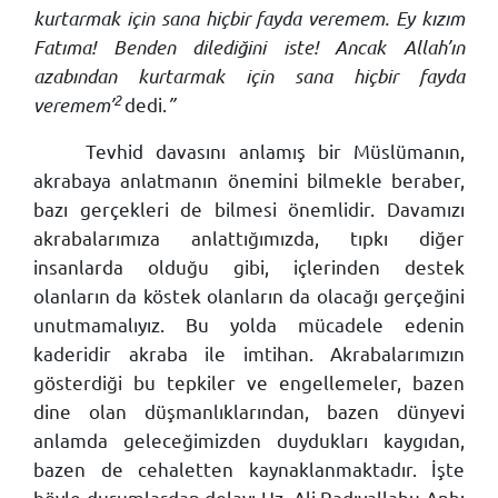
kurtarmak için sana hiçbir fayda veremem. Ey kızım
Fatıma! Benden dilediğini iste! Ancak Allah’ın
azabından kurtarmak için sana hiçbir fayda
2
veremem’
dedi.
”
Tevhid davasını anlamış bir Müslümanın,
akrabaya anlatmanın önemini bilmekle beraber,
bazı gerçekleri de bilmesi önemlidir. Davamızı
akrabalarımıza anlattığımızda, tıpkı diğer
insanlarda olduğu gibi, içlerinden destek
olanların da köstek olanların da olacağı gerçeğini
unutmamalıyız. Bu yolda mücadele edenin
kaderidir akraba ile imtihan. Akrabalarımızın
gösterdiği bu tepkiler ve engellemeler, bazen
dine olan düşmanlıklarından, bazen dünyevi
anlamda geleceğimizden duydukları kaygıdan,
bazen de cehaletten kaynaklanmaktadır. İşte
böyle durumlardan dolayı Hz. Ali Radıyallahu Anh: