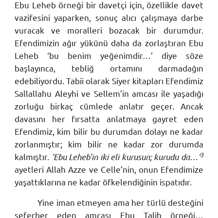
Ebu Leheb örneği bir davetçi için, özellikle davet
vazifesini yaparken, sonuç alıcı çalışmaya darbe
vuracak ve moralleri bozacak bir durumdur.
Efendimizin ağır yükünü daha da zorlaştıran Ebu
Leheb ‘bu benim yeğenimdir…’ diye söze
başlayınca, tebliğ ortamını darmadağın
edebiliyordu. Tabii olarak Siyer kitapları Efendimiz
Sallallahu Aleyhi ve Sellem’in amcası ile yaşadığı
zorluğu birkaç cümlede anlatır geçer. Ancak
davasını her fırsatta anlatmaya gayret eden
Efendimiz, kim bilir bu durumdan dolayı ne kadar
zorlanmıştır; kim bilir ne kadar zor durumda
3
kalmıştır.
‘Ebu Leheb’in iki eli kurusun; kurudu da…’
ayetleri Allah Azze ve Celle’nin, onun Efendimize
yaşattıklarına ne kadar öfkelendiğinin ispatıdır.
Yine iman etmeyen ama her türlü desteğini
seferber eden amcası Ebu Talib örneği…