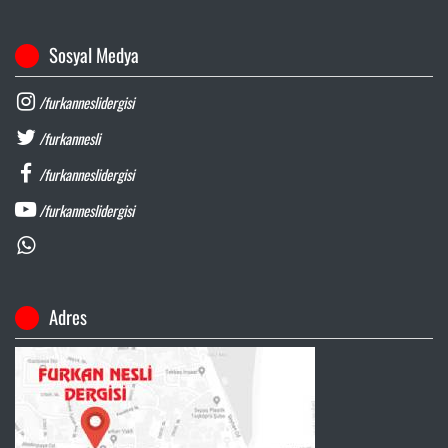
Sosyal Medya
/furkanneslidergisi
/furkannesli
/furkanneslidergisi
/furkanneslidergisi
Adres