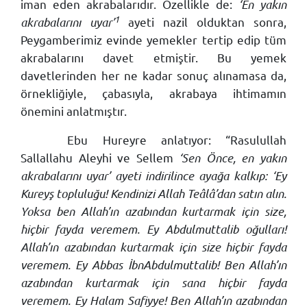
iman eden akrabalarıdır. Özellikle de:
‘En yakın
1
akrabalarını uyar’
ayeti nazil olduktan sonra,
Peygamberimiz evinde yemekler tertip edip tüm
akrabalarını davet etmiştir. Bu yemek
davetlerinden her ne kadar sonuç alınamasa da,
örnekliğiyle, çabasıyla, akrabaya ihtimamın
önemini anlatmıştır.
Ebu Hureyre anlatıyor: “Rasulullah
Sallallahu Aleyhi ve Sellem
‘Sen Önce, en yakın
akrabalarını uyar’ ayeti indirilince ayağa kalkıp: ‘Ey
Kureyş topluluğu! Kendinizi Allah Teâlâ’dan satın alın.
Yoksa ben Allah’ın azabından kurtarmak için size,
hiçbir fayda veremem. Ey Abdulmuttalib oğulları!
Allah’ın azabından kurtarmak için size hiçbir fayda
veremem. Ey Abbas İbnAbdulmuttalib! Ben Allah’ın
azabından kurtarmak için sana hiçbir fayda
veremem. Ey Halam Safiyye! Ben Allah’ın azabından