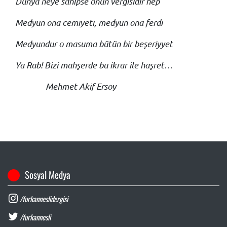
Dünya neye sahipse onun vergisidir hep
Medyun ona cemiyeti, medyun ona ferdi
Medyundur o masuma bütün bir beşeriyyet
Ya Rab! Bizi mahşerde bu ikrar ile haşret…
Mehmet Akif Ersoy
Sosyal Medya
/furkanneslidergisi
/furkannesli