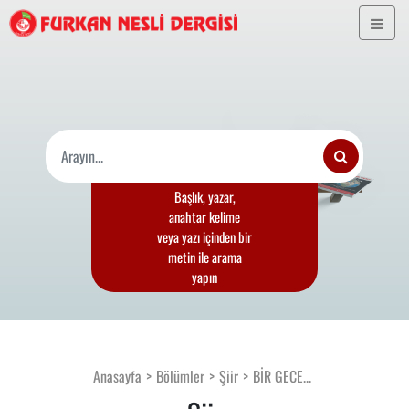
Başlık, yazar,
anahtar kelime
veya yazı içinden bir
metin ile arama
yapın
Anasayfa
Bölümler
Şiir
BİR GECE...