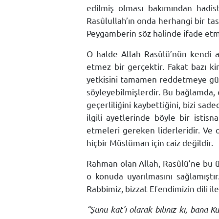
edilmiş olması bakımından hadist
Rasûlullah’ın onda herhangi bir tasa
Peygamberin söz halinde ifade et
O halde Allah Rasûlü’nün kendi a
etmez bir gerçektir. Fakat bazı k
yetkisini tamamen reddetmeye güç
söyleyebilmişlerdir. Bu bağlamda, 
geçerliliğini kaybettiğini, bizi sa
ilgili ayetlerinde böyle bir ist
etmeleri gereken liderleridir. V
hiçbir Müslüman için caiz değildir.
Rahman olan Allah, Rasûlü’ne bu ü
o konuda uyarılmasını sağlamıştır
Rabbimiz, bizzat Efendimizin dili il
“Şunu kat’i olarak biliniz ki, bana K