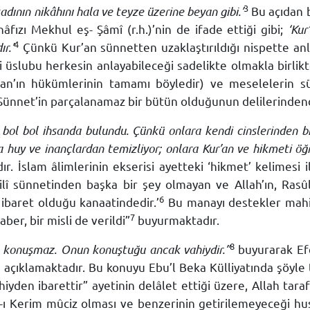
3
adının nikâhını hala ve teyze üzerine beyan gibi.’
Bu açıdan b
fızı Mekhul eş- Şâmî (r.h.)’nin de ifade ettiği gibi;
‘Kur
4
r.’
Çünkü Kur’an sünnetten uzaklaştırıldığı nispette anl
i üslubu herkesin anlayabileceği sadelikte olmakla birlikt
an’ın hükümlerinin tamamı böyledir) ve meselelerin s
Sünnet’in parçalanamaz bir bütün olduğunun delilerindend
 bol bol ihsanda bulundu. Çünkü onlara kendi cinslerinden b
ena huy ve inançlardan temizliyor; onlara Kur’an ve hikmeti öğ
. İslam âlimlerinin ekserisi ayetteki ‘hikmet’ kelimesi i
lî sünnetinden başka bir şey olmayan ve Allah’ın, Rasûlü
6
ibaret olduğu kanaatindedir.’
Bu manayı destekler mahiy
7
ber, bir misli de verildi”
buyurmaktadır.
8
 konuşmaz. Onun konuştuğu ancak vahiydir.”
buyurarak Efen
ı açıklamaktadır. Bu konuyu Ebu’l Beka Külliyatında şöyle t
ahiyden ibarettir” ayetinin delâlet ettiği üzere, Allah tara
an-ı Kerim mûciz olması ve benzerinin getirilemeyeceği 