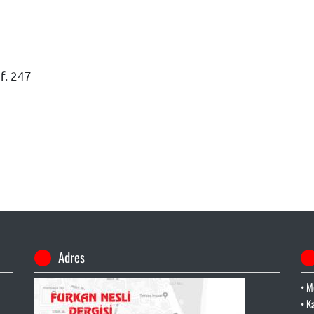
f. 247
Adres
• M
• K