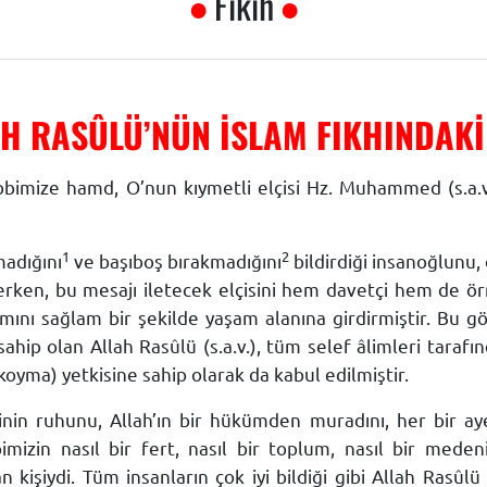
Fıkıh
H RASÛLÜ’NÜN İSLAM FIKHINDAKİ
bimize hamd, O’nun kıymetli elçisi Hz. Muhammed (s.a.v
1
2
madığını
ve başıboş bırakmadığını
bildirdiği insanoğlunu,
rken, bu mesajı iletecek elçisini hem davetçi hem de ö
mını sağlam bir şekilde yaşam alanına girdirmiştir. Bu g
ahip olan Allah Rasûlü (s.a.v.), tüm selef âlimleri tarafı
oyma) yetkisine sahip olarak da kabul edilmiştir.
dinin ruhunu, Allah’ın bir hükümden muradını, her bir ay
mizin nasıl bir fert, nasıl bir toplum, nasıl bir meden
n kişiydi. Tüm insanların çok iyi bildiği gibi Allah Rasûlü