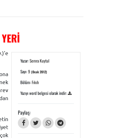
 YERİ
.)’e
Yazar:
Semra Kuytul
Sayı:
9
(Ocak 2012)
 ona
rnek
Bölüm:
Fıkıh
örev
Yazıyı word belgesi olarak indir:
ndan
Paylaş:
etin
iyet
 çok