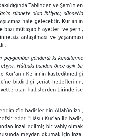
akıldığında Tabiinden ve Şam’ın en
’an’ın sünnete olan ihtiyacı, sünnetin
aşılamaz hale gelecektir. Kur’an’ın
e bazı mütaşabih ayetleri ve şerhi,
ünnetsiz anlaşılması ve yaşanması
ir.
ir peygamber gönderdi ki kendilerine
retiyor. Hâlbuki bundan önce açık bir
le Kur’an-ı Kerim’in kastedilmediği
’ne bildirdiği şeriat hedeflerinin,
ette olan hadislerden birinde ise
dimiz’in hadislerinin Allah’ın izni,
efsir eder. “Hâsılı Kur’an ile hadis,
fından inzal edilmiş bir vahiy olmak
hususunda meydan okumak için inzal