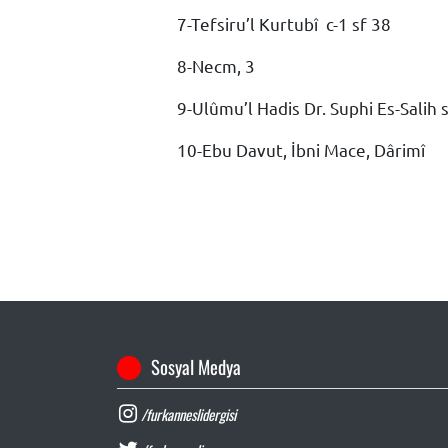
7-Tefsiru’l Kurtubî
c-1 sf 38
8-Necm, 3
9-Ulûmu’l Hadis Dr. Suphi Es-Salih s
10-Ebu Davut, İbni Mace, Dârimî
Sosyal Medya
/furkanneslidergisi