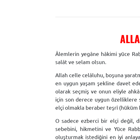
ALLA
Âlemlerin yegâne hâkimi yüce Rab
salât ve selam olsun.
Allah celle celâluhu, boşuna yarat
en uygun yaşam şekline davet ede
olarak seçmiş ve onun eliyle ahkâ
için son derece uygun özelliklere s
elçi olmakla beraber teşrî (hüküm k
O sadece ezberci bir elçi değil, 
sebebini, hikmetini ve Yüce Rabbi
oluşturmak istediğini en iyi anlaya