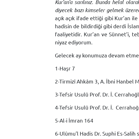
Kur’an’a sarılınız. Bunda helal ola
diyecek bazı kimseler gelmek üzeredi
açık açık ifade ettiği gibi Kur’an 
hadisin de bildirdiği gibi derdi İs
faaliyetidir. Kur’an ve Sünnet’i,
niyaz ediyorum.
Gelecek ay konumuza devam etmek 
1-Haşr 7
2-Tirmizî Ahkâm 3, A. İbni Hanbel 
3-Tefsir Usulü Prof. Dr. İ. Cerrahoğ
4-Tefsir Usulü Prof. Dr. İ.
Cerrahoğ
5-Al-i İmran 164
6-Ulûmu’l Hadis Dr. Suphi Es-Salih 