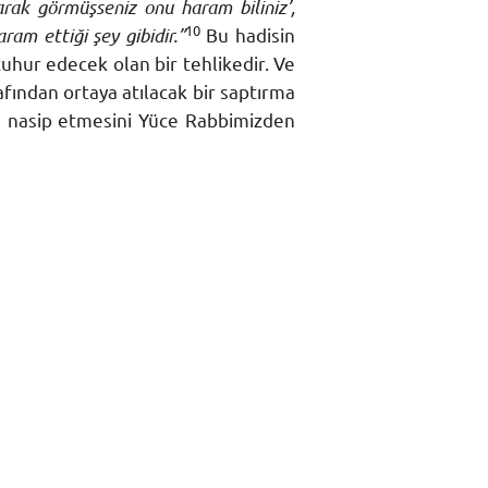
arak görmüşseniz onu haram biliniz’,
10
ram ettiği şey gibidir.”
Bu hadisin
zuhur edecek olan bir tehlikedir. Ve
afından ortaya atılacak bir saptırma
re nasip etmesini Yüce Rabbimizden