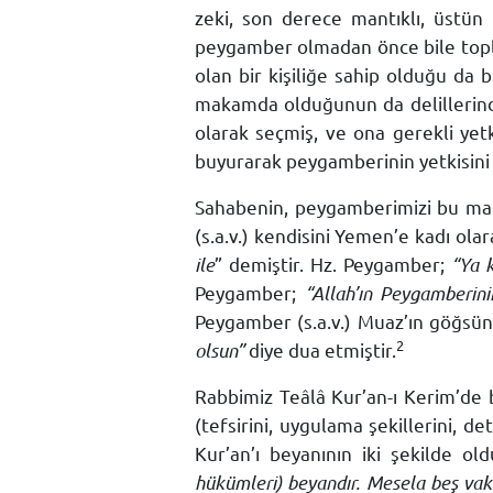
zeki, son derece mantıklı, üstün 
peygamber olmadan önce bile toplum
olan bir kişiliğe sahip olduğu da 
makamda olduğunun da delillerinden
olarak seçmiş, ve ona gerekli yetk
buyurarak peygamberinin yetkisini b
Sahabenin, peygamberimizi bu mak
(s.a.v.) kendisini Yemen’e kadı ola
ile
” demiştir. Hz. Peygamber;
“Ya 
Peygamber;
“Allah’ın Peygamberin
Peygamber (s.a.v.) Muaz’ın göğsü
2
olsun”
diye dua etmiştir.
Rabbimiz Teâlâ Kur’an-ı Kerim’de b
(tefsirini, uygulama şekillerini, 
Kur’an’ı beyanının iki şekilde o
hükümleri) beyandır. Mesela beş vakit