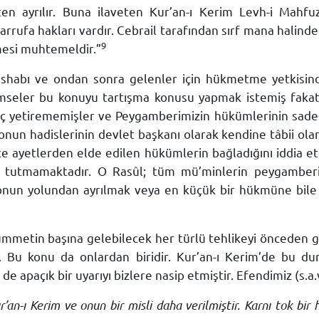
en ayrılır. Buna ilaveten Kur’an-ı Kerim Levh-i Mahfuz’
rrufa hakları vardır. Cebrail tarafından sırf mana halinde 
9
mesi muhtemeldir.”
shabı ve ondan sonra gelenler için hükmetme yetkisind
imseler bu konuyu tartışma konusu yapmak istemiş fakat 
 yetirememişler ve Peygamberimizin hükümlerinin sadece
onun hadislerinin devlet başkanı olarak kendine tâbii ola
dece ayetlerden elde edilen hükümlerin bağladığını iddia e
isna tutmamaktadır. O Rasûl; tüm mü’minlerin peygamber
e onun yolundan ayrılmak veya en küçük bir hükmüne bi
mmetin başına gelebilecek her türlü tehlikeyi önceden 
. Bu konu da onlardan biridir. Kur’an-ı Kerim’de bu du
e de apaçık bir uyarıyı bizlere nasip etmiştir. Efendimiz (s.a
ur’an-ı Kerim ve onun bir misli daha verilmiştir. Karnı tok bi