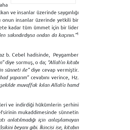
daha
kan ve insanlar üzerinde saygınlığı
 onun insanlar üzerinde yetkili bir
mete kadar tüm ümmet için bir lider
1
en sakındırdıysa ondan da kaçının.”
z b. Cebel hadisinde,
Peygamber
n”
diye sormuş, o da;
“Allah’ın kitabı
n sünneti ile”
diye cevap vermiştir.
tihad yaparım”
cevabını verince, Hz.
ı şekilde muvaffak kılan Allah’a hamd
eri ve indirdiği hükümlerin şerhini
 tefsirinin mukaddimesinde sünnetin
latı anlatılmadığı için anlaşılamayan
ini beyanı gibi. İkincisi ise, kitabın