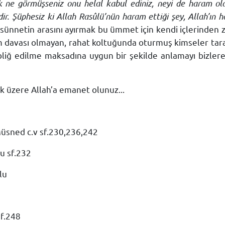
rak ne görmüşseniz onu helal kabul ediniz, neyi de haram ol
r. Şüphesiz ki Allah Rasûlü’nün haram ettiği şey, Allah’ın ha
ile sünnetin arasını ayırmak bu ümmet için kendi içlerinden 
lam davası olmayan, rahat koltuğunda oturmuş kimseler tar
 tebliğ edilme maksadına uygun bir şekilde anlamayı bizle
üzere Allah’a emanet olunuz...
Müsned c.v sf.230,236,242
lu sf.232
lu
sf.248