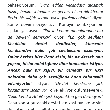
bahsediyorum.
“Darp edilen vatandaşa ulaşmak
lazım, benim selamımı ve geçmiş olsun dileklerimi
iletin, bir sağlık sorunu varsa yardımcı olalım”
diyor.
Sonra devam ediyoruz. Konuya bambaşka bir
açıdan yaklaşıyor.
“İlah’ın kelime manalarından biri
de ‘sevilen’ demektir”
diyor.
“En çok sevilen!
Kendisine devlet denilenler, kimsenin
kendisinden daha çok sevilmesini istemiyor.
Onlar herkes bize itaat etsin, biz ne dersek onu
yapsın, bizim anlattığımız dine inansınlar istiyor.
Ancak halk bir kişiyi, bir cemaati, bir fikri
onlardan daha çok sevdiğinde buna tahammül
diyor.
“Devlet kendisine şirk
edemiyorlar
”
koşulmasını istemiyor”
diye ekliyor gülümseyerek.
“Ama kendisi Allah’a şirk koşmaktan geri durmuyor.”
Daha sonra buradaki devletten kastının, kendisini
devletin sahibi, milletin efendisi zanneden ama