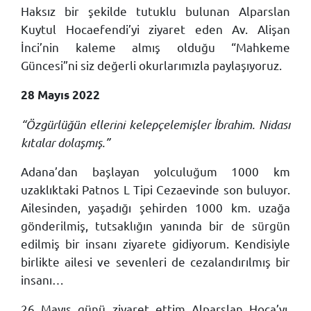
Haksız bir şekilde tutuklu bulunan Alparslan
Kuytul Hocaefendi’yi ziyaret eden Av. Alişan
İnci’nin kaleme almış olduğu “Mahkeme
Güncesi”ni siz değerli okurlarımızla paylaşıyoruz.
28 Mayıs 2022
“Özgürlüğün ellerini kelepçelemişler İbrahim. Nidası
kıtalar dolaşmış.”
Adana’dan başlayan yolculuğum 1000 km
uzaklıktaki Patnos L Tipi Cezaevinde son buluyor.
Ailesinden, yaşadığı şehirden 1000 km. uzağa
gönderilmiş, tutsaklığın yanında bir de sürgün
edilmiş bir insanı ziyarete gidiyorum. Kendisiyle
birlikte ailesi ve sevenleri de cezalandırılmış bir
insanı…
26 Mayıs günü ziyaret ettim Alparslan Hoca’yı.