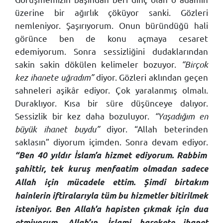
üzerine bir ağırlık çöküyor sanki. Gözleri
nemleniyor. Şaşırıyorum. Onun büründüğü hali
görünce ben de konu açmaya cesaret
edemiyorum. Sonra sessizliğini dudaklarından
sakin sakin dökülen kelimeler bozuyor.
“Birçok
kez ihanete uğradım”
diyor. Gözleri aklından geçen
sahneleri aşikâr ediyor. Çok yaralanmış olmalı.
Duraklıyor. Kısa bir süre düşünceye dalıyor.
Sessizlik bir kez daha bozuluyor.
“Yaşadığım en
büyük ihanet buydu”
diyor. “Allah beterinden
saklasın” diyorum içimden. Sonra devam ediyor.
“Ben 40 yıldır İslam’a hizmet ediyorum. Rabbim
şahittir, tek kuruş menfaatim olmadan sadece
Allah için mücadele ettim. Şimdi birtakım
hainlerin iftiralarıyla tüm bu hizmetler bitirilmek
isteniyor. Ben Allah’a hapisten çıkmak için dua
etmiyorum. Allah’ın, İslami harekete ihanet