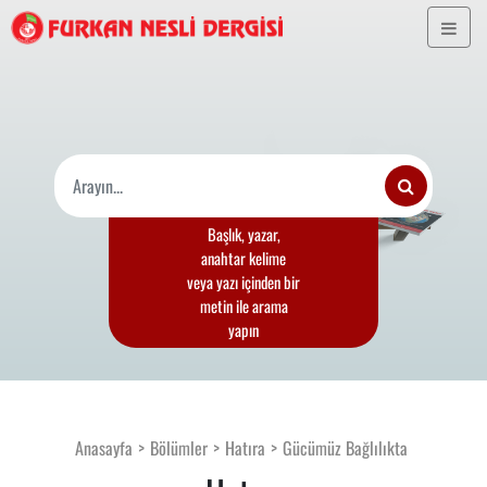
Başlık, yazar,
anahtar kelime
veya yazı içinden bir
metin ile arama
yapın
Anasayfa
Bölümler
Hatıra
Gücümüz Bağlılıkta