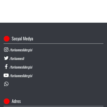
Sosyal Medya
/furkanneslidergisi
/furkannesli
/furkanneslidergisi
/furkanneslidergisi
Adres