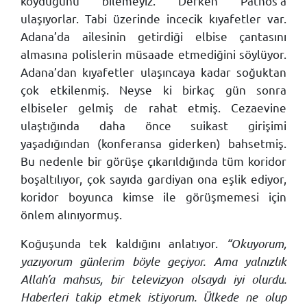
koyduğunu bilemeyiz. Derken Patnos’a
ulaşıyorlar. Tabi üzerinde incecik kıyafetler var.
Adana’da ailesinin getirdiği elbise çantasını
almasına polislerin müsaade etmediğini söylüyor.
Adana’dan kıyafetler ulaşıncaya kadar soğuktan
çok etkilenmiş. Neyse ki birkaç gün sonra
elbiseler gelmiş de rahat etmiş. Cezaevine
ulaştığında daha önce suikast girişimi
yaşadığından (konferansa giderken) bahsetmiş.
Bu nedenle bir görüşe çıkarıldığında tüm koridor
boşaltılıyor, çok sayıda gardiyan ona eşlik ediyor,
koridor boyunca kimse ile görüşmemesi için
önlem alınıyormuş.
Koğuşunda tek kaldığını anlatıyor.
“Okuyorum,
yazıyorum günlerim böyle geçiyor. Ama yalnızlık
Allah’a mahsus, bir televizyon olsaydı iyi olurdu.
Haberleri takip etmek istiyorum. Ülkede ne olup