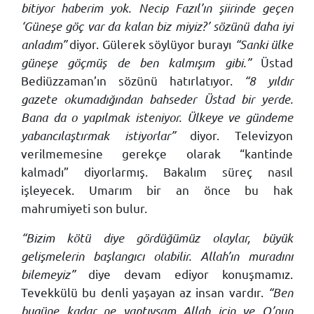
bitiyor haberim yok. Necip Fazıl’ın şiirinde geçen
‘Güneşe göç var da kalan biz miyiz?’ sözünü daha iyi
anladım”
diyor. Gülerek söylüyor burayı
“Sanki ülke
güneşe göçmüş de ben kalmışım gibi.”
Üstad
Bediüzzaman’ın sözünü hatırlatıyor.
“8 yıldır
gazete okumadığından bahseder Üstad bir yerde.
Bana da o yapılmak isteniyor. Ülkeye ve gündeme
yabancılaştırmak istiyorlar”
diyor. Televizyon
verilmemesine gerekçe olarak “kantinde
kalmadı” diyorlarmış. Bakalım süreç nasıl
işleyecek. Umarım bir an önce bu hak
mahrumiyeti son bulur.
“Bizim kötü diye gördüğümüz olaylar, büyük
gelişmelerin başlangıcı olabilir. Allah’ın muradını
bilemeyiz”
diye devam ediyor konuşmamız.
Tevekkülü bu denli yaşayan az insan vardır.
“Ben
bugüne kadar ne yaptıysam Allah için ve O’nun