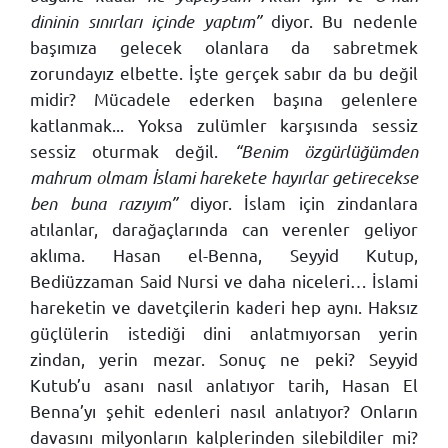
dininin sınırları içinde yaptım”
diyor. Bu nedenle
başımıza gelecek olanlara da sabretmek
zorundayız elbette. İşte gerçek sabır da bu değil
midir? Mücadele ederken başına gelenlere
katlanmak... Yoksa zulümler karşısında sessiz
sessiz oturmak değil.
“Benim özgürlüğümden
mahrum olmam İslami harekete hayırlar getirecekse
ben buna razıyım”
diyor. İslam için zindanlara
atılanlar, darağaçlarında can verenler geliyor
aklıma. Hasan el-Benna, Seyyid Kutup,
Bediüzzaman Said Nursi ve daha niceleri… İslami
hareketin ve davetçilerin kaderi hep aynı. Haksız
güçlülerin istediği dini anlatmıyorsan yerin
zindan, yerin mezar. Sonuç ne peki? Seyyid
Kutub’u asanı nasıl anlatıyor tarih, Hasan El
Benna’yı şehit edenleri nasıl anlatıyor? Onların
davasını milyonların kalplerinden silebildiler mi?