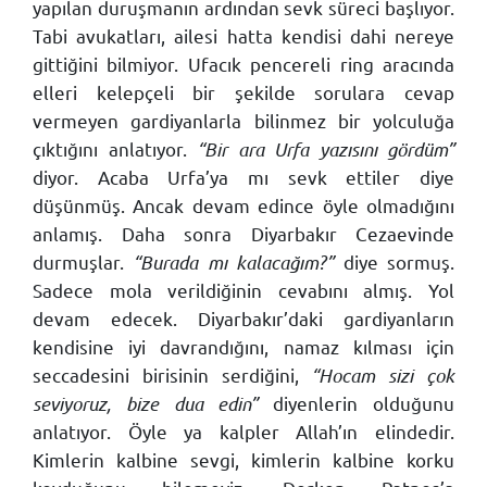
yapılan duruşmanın ardından sevk süreci başlıyor.
Tabi avukatları, ailesi hatta kendisi dahi nereye
gittiğini bilmiyor. Ufacık pencereli ring aracında
elleri kelepçeli bir şekilde sorulara cevap
vermeyen gardiyanlarla bilinmez bir yolculuğa
çıktığını anlatıyor.
“Bir ara Urfa yazısını gördüm”
diyor. Acaba Urfa’ya mı sevk ettiler diye
düşünmüş. Ancak devam edince öyle olmadığını
anlamış. Daha sonra Diyarbakır Cezaevinde
durmuşlar.
“Burada mı kalacağım?”
diye sormuş.
Sadece mola verildiğinin cevabını almış. Yol
devam edecek. Diyarbakır’daki gardiyanların
kendisine iyi davrandığını, namaz kılması için
seccadesini birisinin serdiğini,
“Hocam sizi çok
seviyoruz, bize dua edin”
diyenlerin olduğunu
anlatıyor. Öyle ya kalpler Allah’ın elindedir.
Kimlerin kalbine sevgi, kimlerin kalbine korku