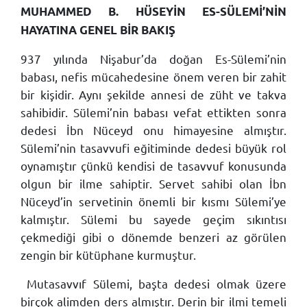
MUHAMMED B. HÜSEYİN ES-SÜLEMİ’NİN
HAYATINA GENEL BİR BAKIŞ
937 yılında Nişabur’da doğan Es-Sülemi’nin
babası, nefis mücahedesine önem veren bir zahit
bir kişidir. Aynı şekilde annesi de züht ve takva
sahibidir. Sülemi’nin babası vefat ettikten sonra
dedesi İbn Nüceyd onu himayesine almıştır.
Sülemi’nin tasavvufi eğitiminde dedesi büyük rol
oynamıştır çünkü kendisi de tasavvuf konusunda
olgun bir ilme sahiptir. Servet sahibi olan İbn
Nüceyd’in servetinin önemli bir kısmı Sülemi’ye
kalmıştır. Sülemi bu sayede geçim sıkıntısı
çekmediği gibi o dönemde benzeri az görülen
zengin bir kütüphane kurmuştur.
Mutasavvıf Sülemi, başta dedesi olmak üzere
birçok alimden ders almıştır. Derin bir ilmi temeli