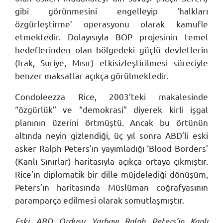
gibi görünmesini engelleyip ‘halkları
özgürleştirme’ operasyonu olarak kamufle
etmektedir. Dolayısıyla BOP projesinin temel
hedeflerinden olan bölgedeki güçlü devletlerin
(Irak, Suriye, Mısır) etkisizleştirilmesi süreciyle
benzer maksatlar açıkça görülmektedir.
Condoleezza Rice, 2003’teki makalesinde
“özgürlük” ve “demokrasi” diyerek kirli işgal
planının üzerini örtmüştü. Ancak bu örtünün
altında neyin gizlendiği, üç yıl sonra ABD’li eski
asker Ralph Peters’ın yayımladığı ‘Blood Borders’
(Kanlı Sınırlar) haritasıyla açıkça ortaya çıkmıştır.
Rice’ın diplomatik bir dille müjdelediği dönüşüm,
Peters’ın haritasında Müslüman coğrafyasının
paramparça edilmesi olarak somutlaşmıştır.
Eski ABD Ordusu Yarbayı Ralph Peters’in Kanlı