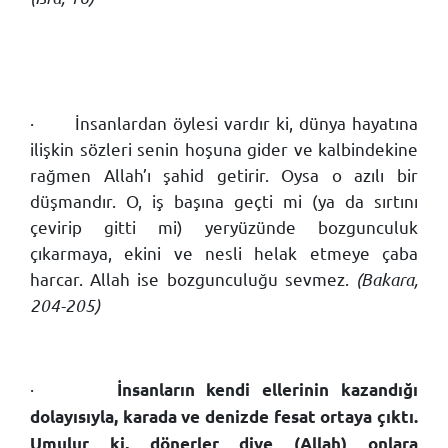
·
İnsanlardan öylesi vardır ki, dünya hayatına
ilişkin sözleri senin hoşuna gider ve kalbindekine
rağmen Allah’ı şahid getirir. Oysa o azılı bir
düşmandır. O, iş başına geçti mi (ya da sırtını
çevirip gitti mi) yeryüzünde bozgunculuk
çıkarmaya, ekini ve nesli helak etmeye çaba
harcar. Allah ise bozgunculuğu sevmez.
(Bakara,
204-205)
·
İnsanların kendi ellerinin kazandığı
dolayısıyla, karada ve denizde fesat ortaya çıktı.
Umulur ki, dönerler diye (Allah) onlara