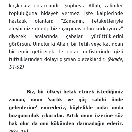
kuşkusuz onlardandır. Şüphesiz Allah, zalimler
topluluğuna hidayet vermez. İşte kalplerinde
hastalık olanları: “Zamanın, felaketleriyle
aleyhimize dönüp bize çarpmasından korkuyoruz”
diyerek aralarında çabalar yürüttüklerini
görürsün. Umulur ki Allah, bir fetih veya katından
bir emir getirecek de onlar, nefislerinde gizli
tuttuklarından dolayı pişman olacaklardır.
(Maide,
51-52)
·
Biz, bir ülkeyi helak etmek istediğimiz
zaman, onun ‘varlık ve güç sahibi önde
gelenlerine’ emrederiz, böylelikle onlar onda
bozgunculuk çıkarırlar. Artık onun üzerine söz
hak olur da onu kökünden darmadağın ederiz.
(İsra, 16)