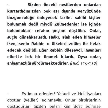
·
Sizden önceki nesillerden onlardan
kurtardığımızdan pek azı dışında yeryüzünde
bozgunculuğu önleyecek fazilet sahibi kişiler
bulunmalı değil miydi? Zulmedenler ise içinde
bulundukları refahın peşine düştüler. Onlar,
suçlu günahkarlardı. Halkı, ıslah eden kimseler
iken, senin Rabbin o ülkeleri zulüm ile helak
edecek değildi. Eğer Rabbin dileseydi, insanları
elbette tek bir ümmet kılardı. Oysa onlar,
(Hud, 116-118)
anlaşmazlığı sürdürmektedirler.
·
Ey iman edenler! Yahudi ve Hristiyanları
dostlar (veliler) edinmeyin. Onlar birbirlerinin
dostudurlar. Sizden onları kim dost edinirse