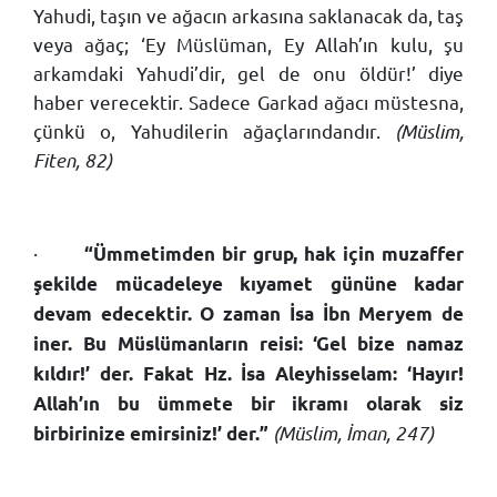
Yahudi, taşın ve ağacın arkasına saklanacak da, taş
veya ağaç; ‘Ey Müslüman, Ey Allah’ın kulu, şu
arkamdaki Yahudi’dir, gel de onu öldür!’ diye
haber verecektir. Sadece Garkad ağacı müstesna,
çünkü o, Yahudilerin ağaçlarındandır.
(Müslim,
Fiten, 82)
·
“Ümmetimden bir grup, hak için muzaffer
şekilde mücadeleye kıyamet gününe kadar
devam edecektir. O zaman İsa İbn Meryem de
iner. Bu Müslümanların reisi: ‘Gel bize namaz
kıldır!’ der. Fakat Hz. İsa Aleyhisselam: ‘Hayır!
Allah’ın bu ümmete bir ikramı olarak siz
(Müslim, İman, 247)
birbirinize emirsiniz!’ der.”