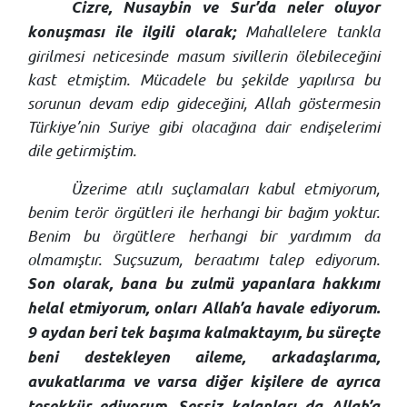
Cizre, Nusaybin ve Sur’da neler oluyor
Mahallelere tankla
konuşması ile ilgili olarak;
girilmesi neticesinde masum sivillerin ölebileceğini
kast etmiştim. Mücadele bu şekilde yapılırsa bu
sorunun devam edip gideceğini, Allah göstermesin
Türkiye’nin Suriye gibi olacağına dair endişelerimi
dile getirmiştim.
Üzerime atılı suçlamaları kabul etmiyorum,
benim terör örgütleri ile herhangi bir bağım yoktur.
Benim bu örgütlere herhangi bir yardımım da
olmamıştır. Suçsuzum, beraatımı talep ediyorum.
Son olarak, bana bu zulmü yapanlara hakkımı
helal etmiyorum, onları Allah’a havale ediyorum.
9 aydan beri tek başıma kalmaktayım, bu süreçte
beni destekleyen aileme, arkadaşlarıma,
avukatlarıma ve varsa diğer kişilere de ayrıca
teşekkür ediyorum. Sessiz kalanları da Allah’a