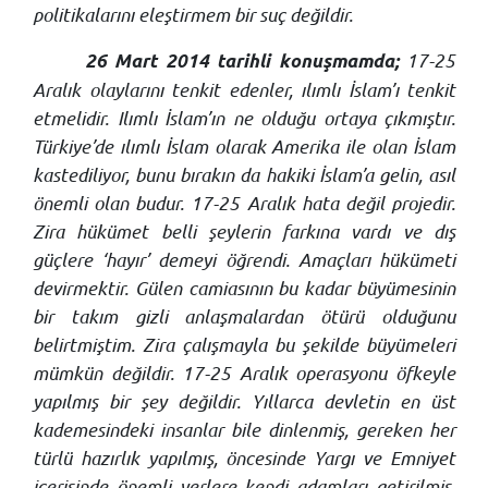
politikalarını eleştirmem bir suç değildir.
17-25
26 Mart 2014 tarihli konuşmamda;
Aralık olaylarını tenkit edenler, ılımlı İslam’ı tenkit
etmelidir. Ilımlı İslam’ın ne olduğu ortaya çıkmıştır.
Türkiye’de ılımlı İslam olarak Amerika ile olan İslam
kastediliyor, bunu bırakın da hakiki İslam’a gelin, asıl
önemli olan budur. 17-25 Aralık hata değil projedir.
Zira hükümet belli şeylerin farkına vardı ve dış
güçlere ‘hayır’ demeyi öğrendi. Amaçları hükümeti
devirmektir. Gülen camiasının bu kadar büyümesinin
bir takım gizli anlaşmalardan ötürü olduğunu
belirtmiştim. Zira çalışmayla bu şekilde büyümeleri
mümkün değildir. 17-25 Aralık operasyonu öfkeyle
yapılmış bir şey değildir. Yıllarca devletin en üst
kademesindeki insanlar bile dinlenmiş, gereken her
türlü hazırlık yapılmış, öncesinde Yargı ve Emniyet
içerisinde önemli yerlere kendi adamları getirilmiş.