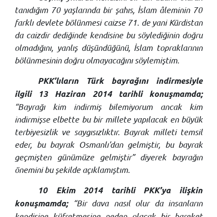
tanıdığım 70 yaşlarında bir şahıs, İslam âleminin 70
farklı devlete bölünmesi caizse 71. de yani Kürdistan
da caizdir dediğinde kendisine bu söylediğinin doğru
olmadığını, yanlış düşündüğünü, İslam topraklarının
bölünmesinin doğru olmayacağını söylemiştim.
PKK’lıların Türk bayrağını indirmesiyle
ilgili 13 Haziran 2014 tarihli konuşmamda;
“Bayrağı kim indirmiş bilemiyorum ancak kim
indirmişse elbette bu bir millete yapılacak en büyük
terbiyesizlik ve saygısızlıktır. Bayrak milleti temsil
eder, bu bayrak Osmanlı’dan gelmiştir, bu bayrak
geçmişten günümüze gelmiştir” diyerek bayrağın
önemini bu şekilde açıklamıştım.
10 Ekim 2014 tarihli PKK’ya ilişkin
“Bir dava nasıl olur da insanların
konuşmamda;
kendisine küfretmesine neden olacak bir hareket