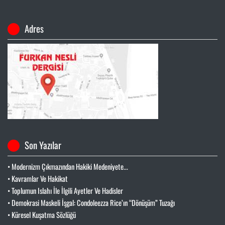
Adres
Son Yazılar
• Modernizm Çıkmazından Hakiki Medeniyete...
• Kavramlar Ve Hakikat
• Toplumun Islahı İle İlgili Ayetler Ve Hadisler
• Demokrasi Maskeli İşgal: Condoleezza Rice’ın “Dönüşüm” Tuzağı
• Küresel Kuşatma Sözlüğü