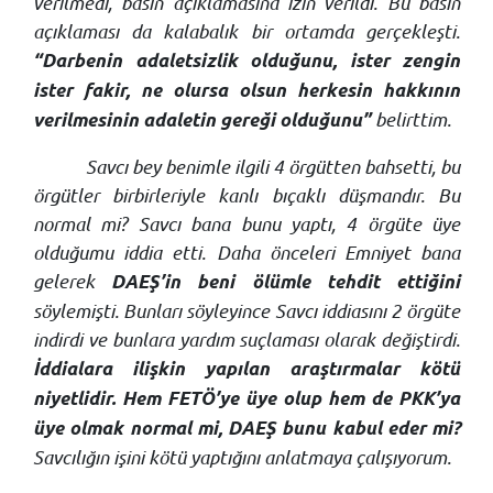
verilmedi, basın açıklamasına izin verildi. Bu basın
açıklaması da kalabalık bir ortamda gerçekleşti.
“Darbenin adaletsizlik olduğunu, ister zengin
ister fakir, ne olursa olsun herkesin hakkının
belirttim.
verilmesinin adaletin gereği olduğunu”
Savcı bey benimle ilgili 4 örgütten bahsetti, bu
örgütler birbirleriyle kanlı bıçaklı düşmandır. Bu
normal mi? Savcı bana bunu yaptı, 4 örgüte üye
olduğumu iddia etti. Daha önceleri Emniyet bana
gelerek
DAEŞ’in beni ölümle tehdit ettiğini
söylemişti. Bunları söyleyince Savcı iddiasını 2 örgüte
indirdi ve bunlara yardım suçlaması olarak değiştirdi.
İddialara ilişkin yapılan araştırmalar kötü
niyetlidir. Hem FETÖ’ye üye olup hem de PKK’ya
üye olmak normal mi, DAEŞ bunu kabul eder mi?
Savcılığın işini kötü yaptığını anlatmaya çalışıyorum.