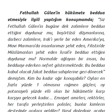
Fethullah Gülen’in hükümete beddua
“Siz
etmesiyle ilgili yaptığım konuşmamda;
Fethullah Gülen’in bugüne dek zalimlere beddua
ettiğini duydunuz mu, başörtüsü düşmanlarına,
darbeci zalimlere, Irak’ı yerle bir eden Amerika’ya,
Mavi Marmara’da insanlarımızı şehit eden, Filistin’de
Müslümanları şehit eden İsrail’e beddua ettiğini
duydunuz mu? Normalde ağlayan bir insan, bu
bedduayı ederken nefret göstermektedir. Bu beddua
kabul olacak fakat beddua sahiplerine geri dönecek”
demiştim. Kim bu kadar ağır konuşabilir? Oyları en
fazla yüzde 1 olmasına rağmen güçleri, oy
potansiyeli yüzde elli olan bir hükümetle karşı
karşıya gelecek kadar… Emniyet amirleri, rektörler,
her tarafa yerleştirilen polisler, bunlar kimlerin
desteğiyle oralara geldiler? Nasıl dinlediniz, acaba