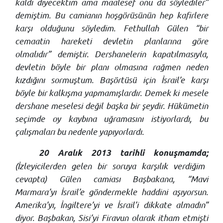
kaldı diyecektim ama maalesef onu da söylediler”
demiştim. Bu camianın hoşgörüsünün hep kafirlere
karşı olduğunu söyledim. Fethullah Gülen “bir
cemaatin hareketi devletin planlarına göre
olmalıdır” demiştir. Dershanelerin kapatılmasıyla,
devletin böyle bir planı olmasına rağmen neden
kızdığını sormuştum. Başörtüsü için İsrail’e karşı
böyle bir kalkışma yapmamışlardır. Demek ki mesele
dershane meselesi değil başka bir şeydir. Hükümetin
seçimde oy kaybına uğramasını istiyorlardı, bu
çalışmaları bu nedenle yapıyorlardı.
20 Aralık 2013 tarihli konuşmamda;
(İzleyicilerden gelen bir soruya karşılık verdiğim
cevapta) Gülen camiası Başbakana, “Mavi
Marmara’yı İsrail’e göndermekle haddini aşıyorsun.
Amerika’yı, İngiltere’yi ve İsrail’i dikkate almadın”
diyor. Başbakan, Sisi’yi Firavun olarak itham etmişti