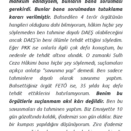
mahkûm edildiysem, bunların bana sorulması
gerekirdi. Bunlar bana sorulmadan tutuklama
Bahsedilen 4 terör örgütünün
kararı verilmiştir.
hangileri olduğunu dahi bilmiyorum, hâkim hiçbir şey
söylemeden ben tahmine dayalı DAEŞ olabileceğini
ancak DAEŞ’in beni ölümle tehdit ettiğini söyledim.
Eğer PKK ise onlarla ilgili çok defa konuştum, bu
nedenle de tehdit altına alındık. O zamanki Sulh
Ceza Hâkimi bana hiçbir şey söylemedi, suçlamaları
açıkça anlatıp “savunma yap” demedi. Ben sadece
tahminlere dayalı olarak savunma yaptım.
Bahsettiğiniz örgüt FETÖ ise, 35 yılda kaç defa
tehdit ettiklerini hatırlamıyorum.
Benim bu
Ben bu
örgütlerle suçlanmam akıl kârı değildir.
savunmaları da tahminen yaptım. Biz Emniyette 10
gün gözaltında kaldık, ifademizi son gün aldılar. Bize
bir kumpas yapıldığını düşünüyorum. Zira ifademiz