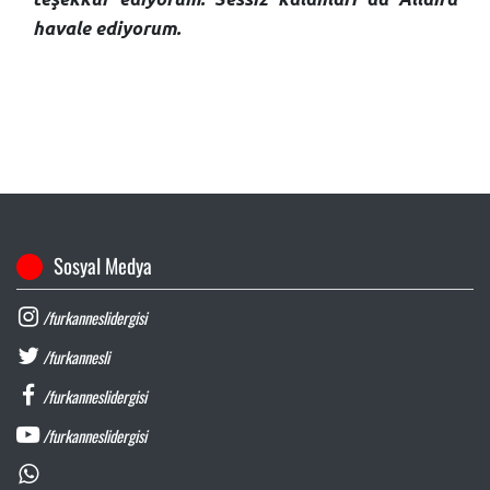
havale ediyorum.
Sosyal Medya
/furkanneslidergisi
/furkannesli
/furkanneslidergisi
/furkanneslidergisi