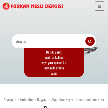
Başlık, yazar,
anahtar kelime
veya yazı içinden bir
metin ile arama
yapın
Anasayfa
Bölümler
Başyazı
Alparslan Kuytul Hocaefendi’nin 8 Ka