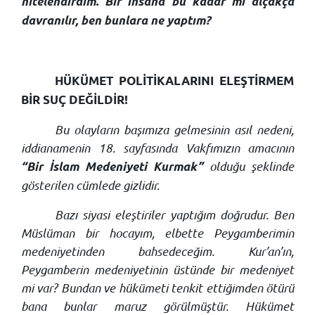
nitelendirdim. Bir insana bu kadar mı alçakça
davranılır, ben bunlara ne yaptım?
HÜKÜMET POLİTİKALARINI ELEŞTİRMEM
BİR SUÇ DEĞİLDİR!
Bu olayların başımıza gelmesinin asıl nedeni,
iddianamenin 18. sayfasında Vakfımızın amacının
olduğu şeklinde
“Bir İslam Medeniyeti Kurmak”
gösterilen cümlede gizlidir.
Bazı siyasi eleştiriler yaptığım doğrudur. Ben
Müslüman bir hocayım, elbette Peygamberimin
medeniyetinden bahsedeceğim. Kur’an’ın,
Peygamberin medeniyetinin üstünde bir medeniyet
mi var? Bundan ve hükümeti tenkit ettiğimden ötürü
bana bunlar maruz görülmüştür. Hükümet