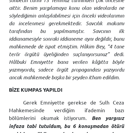
sohbetin tarihi 15 Temmuz tarihinden çok öncesine
aittir. Benim yargılamaya konu olan videolarda ne
söylediğimin anlaşılabilmesi için önceki videolarımın
da incelenmesi gerekmektedir. Savcılık makamı
tarafından bu yapılmamıştır. Savcının ilk
iddianamesiyle sonraki iddianeme aynı değildir, bunu
mahkemede de ispat etmiştim. Hâkim Bey, “4 tane
terör örgütü üyeliğinden suçlanıyorsunuz” dedi.
Hâlbuki Emniyette bana verilen kâğıtta böyle
yazmıyordu, sadece örgüt propagandası yazıyordu
ancak mahkemede başka bir şeyden itham edildim.
BİZE KUMPAS YAPILDI
Gerek Emniyette gerekse de Sulh Ceza
Mahkemesinde verdiğim ifademin bazı
bölümlerini okumak istiyorum.
Ben yargısız
infaza tabi tutuldum, bu 6 konuşmadan ötürü