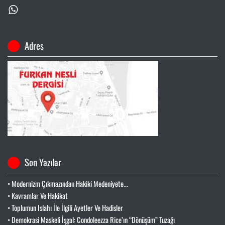
Adres
Son Yazılar
• Modernizm Çıkmazından Hakiki Medeniyete...
• Kavramlar Ve Hakikat
• Toplumun Islahı İle İlgili Ayetler Ve Hadisler
• Demokrasi Maskeli İşgal: Condoleezza Rice’ın “Dönüşüm” Tuzağı