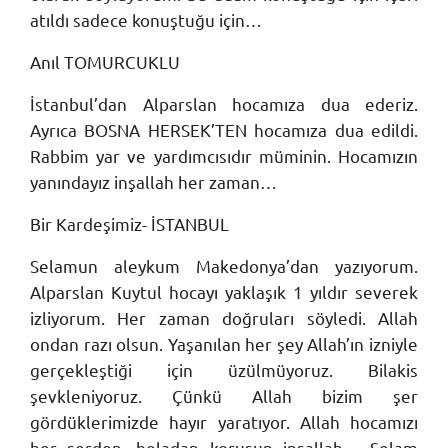
atıldı sadece konuştuğu için…
Anıl TOMURCUKLU
İstanbul’dan Alparslan hocamıza dua ederiz.
Ayrıca BOSNA HERSEK’TEN hocamıza dua edildi.
Rabbim yar ve yardımcısıdır müminin. Hocamızın
yanındayız inşallah her zaman…
Bir Kardeşimiz- İSTANBUL
Selamun aleykum Makedonya’dan yazıyorum.
Alparslan Kuytul hocayı yaklaşık 1 yıldır severek
izliyorum. Her zaman doğruları söyledi. Allah
ondan razı olsun. Yaşanılan her şey Allah’ın izniyle
gerçekleştiği için üzülmüyoruz. Bilakis
şevkleniyoruz. Çünkü Allah bizim şer
gördüklerimizde hayır yaratıyor. Allah hocamızı
her şerden, beladan korusun inşallah… Selam