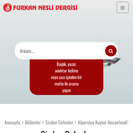
Başlık, yazar,
anahtar kelime
veya yazı içinden bir
metin ile arama
yapın
Anasayfa
Bölümler
Sizden Gelenler
Alparslan Kuytul Hocaefendi’ye