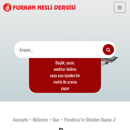
Başlık, yazar,
anahtar kelime
veya yazı içinden bir
metin ile arama
yapın
Anasayfa
Bölümler
Dua
Efendimiz’in Dilinden Dualar-2