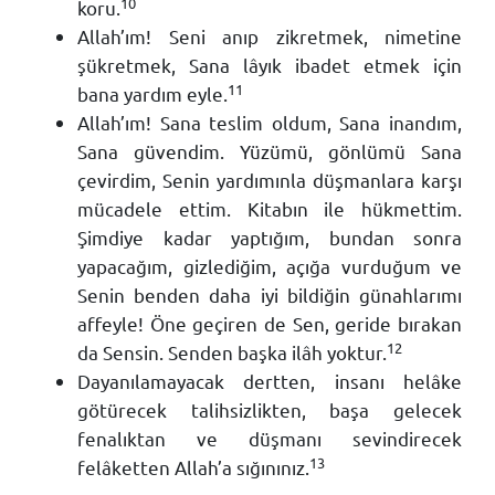
10
koru.
Allah’ım! Seni anıp zikretmek, nimetine
şükretmek, Sana lâyık ibadet etmek için
11
bana yardım eyle.
Allah’ım! Sana teslim oldum, Sana inandım,
Sana güvendim. Yüzümü, gönlümü Sana
çevirdim, Senin yardımınla düşmanlara karşı
mücadele ettim. Kitabın ile hükmettim.
Şimdiye kadar yaptığım, bundan sonra
yapacağım, gizlediğim, açığa vurduğum ve
Senin benden daha iyi bildiğin günahlarımı
affeyle! Öne geçiren de Sen, geride bırakan
12
da Sensin. Senden başka ilâh yoktur.
Dayanılamayacak dertten, insanı helâke
götürecek talihsizlikten, başa gelecek
fenalıktan ve düşmanı sevindirecek
13
felâketten Allah’a sığınınız.