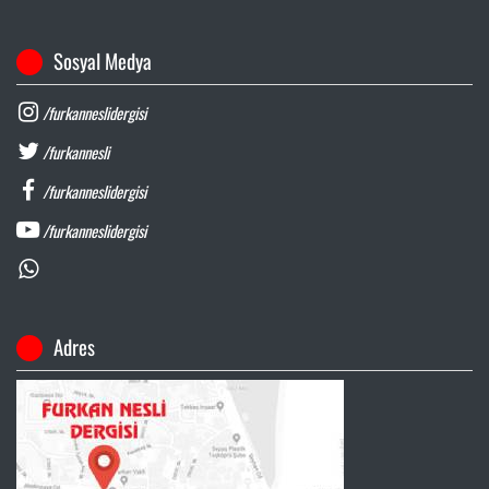
Sosyal Medya
/furkanneslidergisi
/furkannesli
/furkanneslidergisi
/furkanneslidergisi
Adres