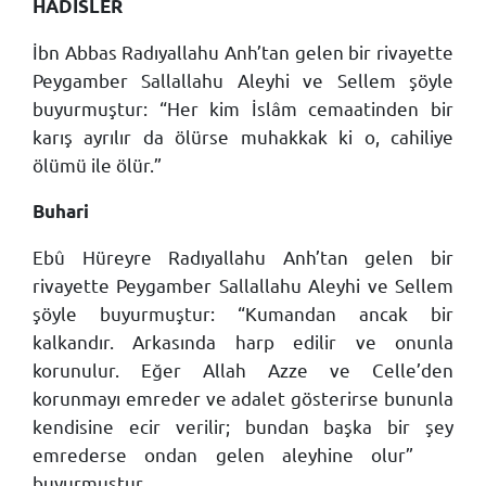
HADİSLER
İbn Abbas Radıyallahu Anh’tan gelen bir rivayette
Peygamber Sallallahu Aleyhi ve Sellem şöyle
buyurmuştur: “Her kim İslâm cemaatinden bir
karış ayrılır da ölürse muhakkak ki o, cahiliye
ölümü ile ölür.”
Buhari
Ebû Hüreyre Radıyallahu Anh’tan gelen bir
rivayette Peygamber Sallallahu Aleyhi ve Sellem
şöyle buyurmuştur: “Kumandan ancak bir
kalkandır. Arkasında harp edilir ve onunla
korunulur. Eğer Allah Azze ve Celle’den
korunmayı emreder ve adalet gösterirse bununla
kendisine ecir verilir; bundan başka bir şey
emrederse ondan gelen aleyhine olur”
buyurmuştur.