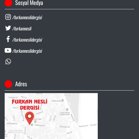
Sosyal Medya
/furkanneslidergisi
/furkannesli
/furkanneslidergisi
/furkanneslidergisi
Adres