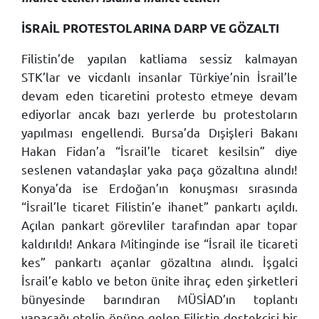
İSRAİL PROTESTOLARINA DARP VE GÖZALTI
Filistin’de yapılan katliama sessiz kalmayan
STK’lar ve vicdanlı insanlar Türkiye’nin İsrail’le
devam eden ticaretini protesto etmeye devam
ediyorlar ancak bazı yerlerde bu protestoların
yapılması engellendi. Bursa’da Dışişleri Bakanı
Hakan Fidan’a “İsrail’le ticaret kesilsin” diye
seslenen vatandaşlar yaka paça gözaltına alındı!
Konya’da ise Erdoğan’ın konuşması sırasında
“İsrail’le ticaret Filistin’e ihanet” pankartı açıldı.
Açılan pankart görevliler tarafından apar topar
kaldırıldı! Ankara Mitinginde ise “İsrail ile ticareti
kes” pankartı açanlar gözaltına alındı. İşgalci
İsrail’e kablo ve beton ünite ihraç eden şirketleri
bünyesinde barındıran MÜSİAD’ın toplantı
yapacağı otelin önüne gelen Filistin destekçisi bir