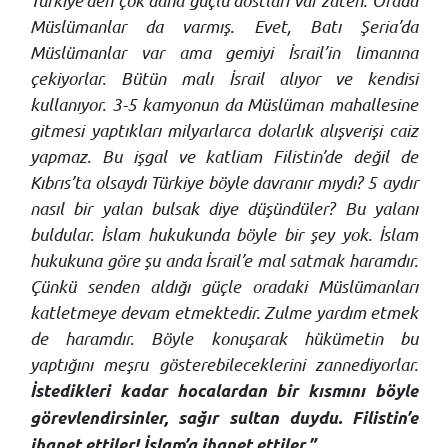
Türkiye’den çok daha güçlü dostları var zaten. Orada
Müslümanlar da varmış. Evet, Batı Şeria’da
Müslümanlar var ama gemiyi İsrail’in limanına
çekiyorlar. Bütün malı İsrail alıyor ve kendisi
kullanıyor. 3-5 kamyonun da Müslüman mahallesine
gitmesi yaptıkları milyarlarca dolarlık alışverişi caiz
yapmaz. Bu işgal ve katliam Filistin’de değil de
Kıbrıs’ta olsaydı Türkiye böyle davranır mıydı? 5 aydır
nasıl bir yalan bulsak diye düşündüler? Bu yalanı
buldular. İslam hukukunda böyle bir şey yok. İslam
hukukuna göre şu anda İsrail’e mal satmak haramdır.
Çünkü senden aldığı güçle oradaki Müslümanları
katletmeye devam etmektedir. Zulme yardım etmek
de haramdır. Böyle konuşarak hükümetin bu
yaptığını meşru gösterebileceklerini zannediyorlar.
İstedikleri kadar hocalardan bir kısmını böyle
görevlendirsinler, sağır sultan duydu. Filistin’e
ihanet ettiler! İslam’a ihanet ettiler.”