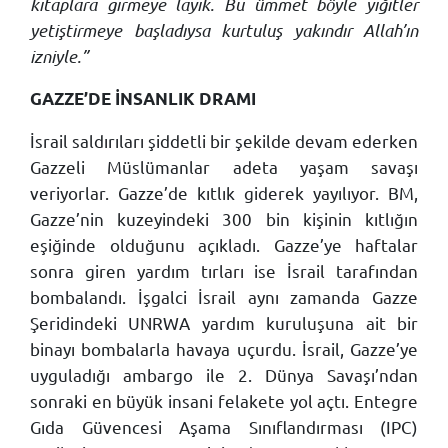
kitaplara girmeye layık. Bu ümmet böyle yiğitler
yetiştirmeye başladıysa kurtuluş yakındır Allah’ın
izniyle.”
GAZZE’DE İNSANLIK DRAMI
İsrail saldırıları şiddetli bir şekilde devam ederken
Gazzeli Müslümanlar adeta yaşam savaşı
veriyorlar. Gazze’de kıtlık giderek yayılıyor. BM,
Gazze’nin kuzeyindeki 300 bin kişinin kıtlığın
eşiğinde olduğunu açıkladı. Gazze’ye haftalar
sonra giren yardım tırları ise İsrail tarafından
bombalandı. İşgalci İsrail aynı zamanda Gazze
Şeridindeki UNRWA yardım kuruluşuna ait bir
binayı bombalarla havaya uçurdu. İsrail, Gazze’ye
uyguladığı ambargo ile 2. Dünya Savaşı’ndan
sonraki en büyük insani felakete yol açtı. Entegre
Gıda Güvencesi Aşama Sınıflandırması (IPC)