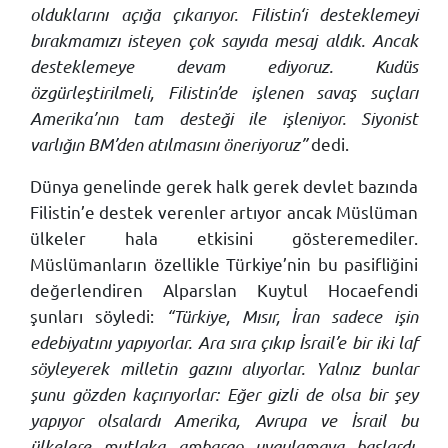
olduklarını açığa çıkarıyor. Filistin‘i desteklemeyi
bırakmamızı isteyen çok sayıda mesaj aldık. Ancak
desteklemeye devam ediyoruz. Kudüs
özgürleştirilmeli, Filistin’de işlenen savaş suçları
Amerika’nın tam desteği ile işleniyor. Siyonist
varlığın BM’den atılmasını öneriyoruz”
dedi.
Dünya genelinde gerek halk gerek devlet bazında
Filistin’e destek verenler artıyor ancak Müslüman
ülkeler hala etkisini gösteremediler.
Müslümanların özellikle Türkiye’nin bu pasifliğini
değerlendiren Alparslan Kuytul Hocaefendi
şunları söyledi:
“Türkiye, Mısır, İran sadece işin
edebiyatını yapıyorlar. Ara sıra çıkıp İsrail’e bir iki laf
söyleyerek milletin gazını alıyorlar. Yalnız bunlar
şunu gözden kaçırıyorlar: Eğer gizli de olsa bir şey
yapıyor olsalardı Amerika, Avrupa ve İsrail bu
ülkelere mutlaka ambargo uygulamaya başlardı.