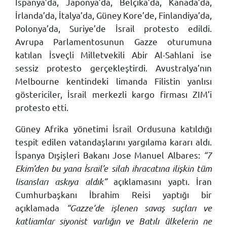
İspanya’da, Japonya’da, Belçika’da, Kanada’da,
İrlanda’da, İtalya’da, Güney Kore’de, Finlandiya’da,
Polonya’da, Suriye’de İsrail protesto edildi.
Avrupa Parlamentosunun Gazze oturumuna
katılan İsveçli Milletvekili Abir Al-Sahlani ise
sessiz protesto gerçekleştirdi. Avustralya’nın
Melbourne kentindeki limanda Filistin yanlısı
göstericiler, İsrail merkezli kargo firması ZIM’i
protesto etti.
Güney Afrika yönetimi İsrail Ordusuna katıldığı
tespit edilen vatandaşlarını yargılama kararı aldı.
İspanya Dışişleri Bakanı Jose Manuel Albares:
“7
Ekim’den bu yana İsrail’e silah ihracatına ilişkin tüm
lisansları askıya aldık”
açıklamasını yaptı. İran
Cumhurbaşkanı İbrahim Reisi yaptığı bir
açıklamada
“Gazze‘de işlenen savaş suçları ve
katliamlar siyonist varlığın ve Batılı ülkelerin ne