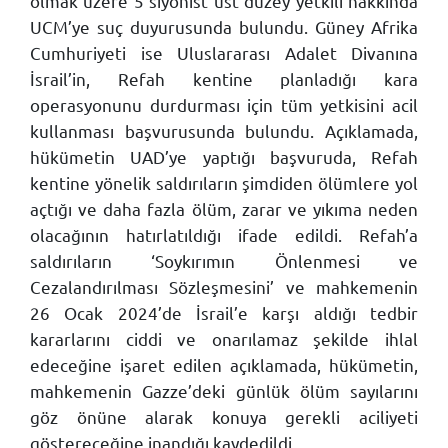
olmak üzere 5 siyonist üst düzey yetkili hakkında
UCM’ye suç duyurusunda bulundu. Güney Afrika
Cumhuriyeti ise Uluslararası Adalet Divanına
İsrail’in, Refah kentine planladığı kara
operasyonunu durdurması için tüm yetkisini acil
kullanması başvurusunda bulundu. Açıklamada,
hükümetin UAD’ye yaptığı başvuruda, Refah
kentine yönelik saldırıların şimdiden ölümlere yol
açtığı ve daha fazla ölüm, zarar ve yıkıma neden
olacağının hatırlatıldığı ifade edildi. Refah’a
saldırıların ‘Soykırımın Önlenmesi ve
Cezalandırılması Sözleşmesini’ ve mahkemenin
26 Ocak 2024’de İsrail’e karşı aldığı tedbir
kararlarını ciddi ve onarılamaz şekilde ihlal
edeceğine işaret edilen açıklamada, hükümetin,
mahkemenin Gazze’deki günlük ölüm sayılarını
göz önüne alarak konuya gerekli aciliyeti
göstereceğine inandığı kaydedildi.