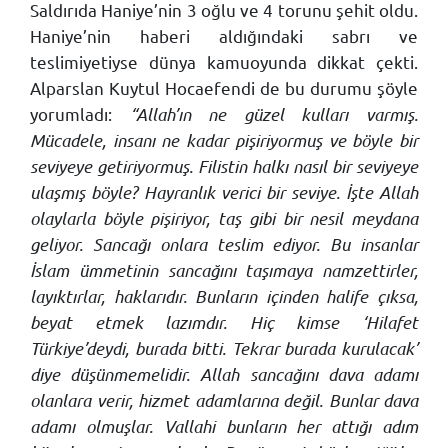
Saldırıda Haniye’nin 3 oğlu ve 4 torunu şehit oldu.
Haniye’nin haberi aldığındaki sabrı ve
teslimiyetiyse dünya kamuoyunda dikkat çekti.
Alparslan Kuytul Hocaefendi de bu durumu şöyle
yorumladı:
“Allah’ın ne güzel kulları varmış.
Mücadele, insanı ne kadar pişiriyormuş ve böyle bir
seviyeye getiriyormuş. Filistin halkı nasıl bir seviyeye
ulaşmış böyle? Hayranlık verici bir seviye. İşte Allah
olaylarla böyle pişiriyor, taş gibi bir nesil meydana
geliyor. Sancağı onlara teslim ediyor. Bu insanlar
İslam ümmetinin sancağını taşımaya namzettirler,
layıktırlar, haklarıdır. Bunların içinden halife çıksa,
beyat etmek lazımdır. Hiç kimse ‘Hilafet
Türkiye’deydi, burada bitti. Tekrar burada kurulacak’
diye düşünmemelidir. Allah sancağını dava adamı
olanlara verir, hizmet adamlarına değil. Bunlar dava
adamı olmuşlar. Vallahi bunların her attığı adım