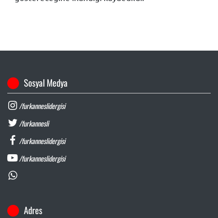
Sosyal Medya
/furkanneslidergisi
/furkannesli
/furkanneslidergisi
/furkanneslidergisi
Adres