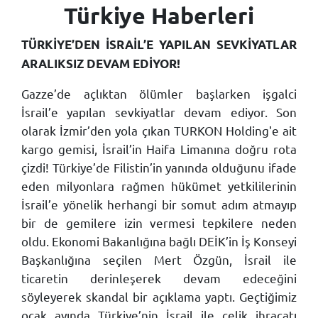
Türkiye Haberleri
TÜRKİYE’DEN İSRAİL’E YAPILAN SEVKİYATLAR
ARALIKSIZ DEVAM EDİYOR!
Gazze’de açlıktan ölümler başlarken işgalci
İsrail’e yapılan sevkiyatlar devam ediyor. Son
olarak İzmir’den yola çıkan TURKON Holding'e ait
kargo gemisi, İsrail’in Haifa Limanına doğru rota
çizdi! Türkiye’de Filistin’in yanında olduğunu ifade
eden milyonlara rağmen hükümet yetkililerinin
İsrail’e yönelik herhangi bir somut adım atmayıp
bir de gemilere izin vermesi tepkilere neden
oldu. Ekonomi Bakanlığına bağlı DEİK’in İş Konseyi
Başkanlığına seçilen Mert Özgün, İsrail ile
ticaretin derinleşerek devam edeceğini
söyleyerek skandal bir açıklama yaptı. Geçtiğimiz
ocak ayında Türkiye’nin İsrail ile çelik ihracatı