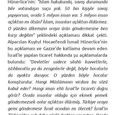
Hünerlice’nin:
“İslam hukukunda, savaş durumunda
bile vatandaşın suçu yok. 50 bin kişiyle savaş
yapıyorsan, orada 5 milyon insan var. 5 milyon insan
açlıktan mı ölsün? İslam, insanları açlıktan öldürmez.
O yüzden ülkemizin oraya ürün göndermesine ben
karşı değilim”
şeklindeki açıklaması dikkat çekti.
Alparslan Kuytul Hocaefendi İsmail Hünerlice’nin
bu açıklaması ve Gazze’de katliama devam eden
İsrail’le yapılan ticaret hakkında şu açıklamalarda
bulundu:
“Devletler sadece silahlı kuvvetlerle,
istihbaratla ya da zenginlerle değil, böyle hocalarla
da ayakta duruyor. O yüzden böyle hocalar
konuşturulur. Hangi Müslümanın vicdanı bu sözü
kabul eder? Hangi iman ehli İsrail’le ticareti doğru
görür? Orada insanlar olduğu için ekmek yemek
göndermezsek onlar açlıktan ölürmüş. Türkiye oraya
gemi göndermese İsrail acından mı ölecek? İsrail’in