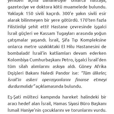
gazeteciye ve doktora kötü muamelede bulundu.
Yaklaşık 150 sivili kaçırdı. 300’e yakın sivili esir
alarak bilinmeyen bir yere götürdü. 170’ten fazla
Filistinliyi şehit etti! Hastane çevresinde işgalci
İsrail güçleri ve Kassam Tugayları arasında yoğun
çatışmalar yaşandı. İsrail, Şifa Tıp Kompleksine
onlarca metre uzaklıktaki El Hilu Hastanesini de
bombaladı! İsrail’in katliamları devam ederken
Kolombiya Cumhurbaşkanı Petro, işgalci İsrail’den
tüm silah alımlarını askıya aldı. Güney Afrika
Dışişleri Bakanı Naledi Pandor ise:
“Tüm ülkeler,
İsrail‘in askeri operasyonlarını finanse etmeyi
durdurmalıdır”
açıklamasında bulundu.
Eş-Şati mülteci kampında hareket halindeki bir
aracı hedef alan İsrail, Hamas Siyasi Büro Başkanı
İsmail Haniye’nin çocuklarını ve torunlarını vurdu.