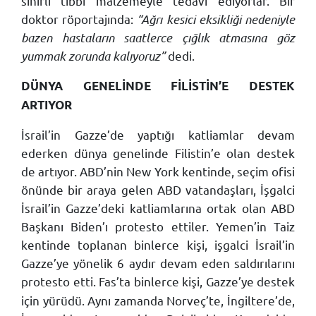
sınırlı tıbbi malzemeyle tedavi ediyorlar. Bir
doktor röportajında:
“Ağrı kesici eksikliği nedeniyle
bazen hastaların saatlerce çığlık atmasına göz
yummak zorunda kalıyoruz”
dedi.
DÜNYA GENELİNDE FİLİSTİN’E DESTEK
ARTIYOR
İsrail’in Gazze’de yaptığı katliamlar devam
ederken dünya genelinde Filistin’e olan destek
de artıyor. ABD’nin New York kentinde, seçim ofisi
önünde bir araya gelen ABD vatandaşları, İşgalci
İsrail’in Gazze’deki katliamlarına ortak olan ABD
Başkanı Biden’ı protesto ettiler. Yemen’in Taiz
kentinde toplanan binlerce kişi, işgalci İsrail’in
Gazze’ye yönelik 6 aydır devam eden saldırılarını
protesto etti.
Fas’ta binlerce kişi, Gazze’ye destek
için yürüdü. Aynı zamanda Norveç’te, İngiltere’de,