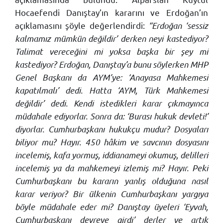
Hocaefendi Danıştay’ın kararını ve Erdoğan’ın
açıklamasını şöyle değerlendirdi:
“Erdoğan ‘sessiz
kalmamız mümkün değildir’ derken neyi kastediyor?
Talimat vereceğini mi yoksa başka bir şey mi
kastediyor? Erdoğan, Danıştay’a bunu söylerken MHP
Genel Başkanı da AYM’ye: ‘Anayasa Mahkemesi
kapatılmalı’ dedi. Hatta ‘AYM, Türk Mahkemesi
değildir’ dedi. Kendi istedikleri karar çıkmayınca
müdahale ediyorlar. Sonra da: ‘Burası hukuk devleti!’
diyorlar. Cumhurbaşkanı hukukçu mudur? Dosyaları
biliyor mu? Hayır. 450 hâkim ve savcının dosyasını
incelemiş, kafa yormuş, iddianameyi okumuş, delilleri
incelemiş ya da mahkemeyi izlemiş mi? Hayır. Peki
Cumhurbaşkanı bu kararın yanlış olduğuna nasıl
karar veriyor? Bir ülkenin Cumhurbaşkanı yargıya
böyle müdahale eder mi? Danıştay üyeleri ‘Eyvah,
Cumhurbaşkanı devreye girdi’ derler ve artık