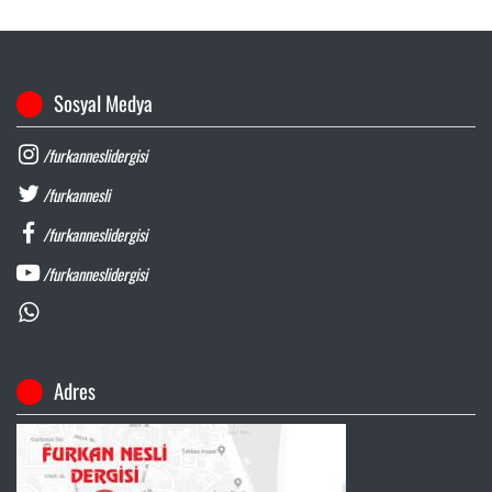
Sosyal Medya
/furkanneslidergisi
/furkannesli
/furkanneslidergisi
/furkanneslidergisi
Adres