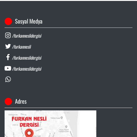
Sosyal Medya
/furkanneslidergisi
/furkannesli
/furkanneslidergisi
/furkanneslidergisi
Adres