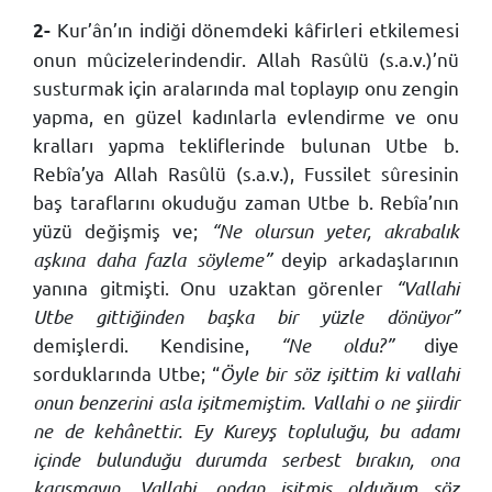
Kur’ân’ın indiği dönemdeki kâfirleri etkilemesi
2-
onun mûcizelerindendir. Allah Rasûlü (s.a.v.)’nü
susturmak için aralarında mal toplayıp onu zengin
yapma, en güzel kadınlarla evlendirme ve onu
kralları yapma tekliflerinde bulunan Utbe b.
Rebîa’ya Allah Rasûlü (s.a.v.), Fussilet sûresinin
baş taraflarını okuduğu zaman Utbe b. Rebîa’nın
yüzü değişmiş ve;
“Ne olursun yeter, akrabalık
aşkına daha fazla söyleme”
deyip arkadaşlarının
yanına gitmişti. Onu uzaktan görenler
“Vallahi
Utbe gittiğinden başka bir yüzle dönüyor”
demişlerdi. Kendisine,
“Ne oldu?”
diye
sorduklarında Utbe; “
Öyle bir söz işittim ki vallahi
onun benzerini asla işitmemiştim. Vallahi o ne şiirdir
ne de kehânettir. Ey Kureyş topluluğu, bu adamı
içinde bulunduğu durumda serbest bırakın, ona
karışmayın. Vallahi, ondan işitmiş olduğum söz