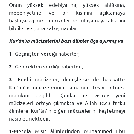
Onun yüksek edebiyatına, yüksek ahlâkına,
medeniyetine ve bir kısmını açıklamaya
başlayacağımız mûcizelerine ulaşamayacaklarını
bildiler ve buna kalkışmadılar.
Kur’ân’ın mûcizelerini bazı âlimler üçe ayırmış ve
Geçmişten verdiği haberler,
1-
Gelecekten verdiği haberler ,
2-
Edebî mûcizeler, demişlerse de hakikatte
3-
Kur’ân’ın mûcizelerinin tamamını tespit etmek
mümkün değildir. Çünkü her asırda yeni
mûcizeleri ortaya çıkmakta ve Allah (c.c.) farklı
âlimlere Kur’ân’ın diğer mûcizelerini keşfetmeyi
nasip etmektedir.
Mesela Mısır âlimlerinden Muhammed Ebu
1-