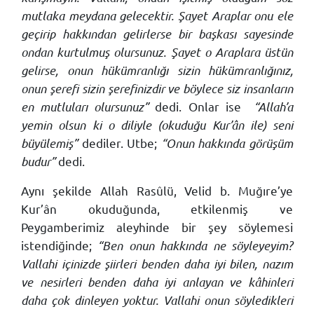
mutlaka meydana gelecektir. Şayet Araplar onu ele
geçirip hakkından gelirlerse bir başkası sayesinde
ondan kurtulmuş olursunuz. Şayet o Araplara üstün
gelirse, onun hükümranlığı sizin hükümranlığınız,
onun şerefi sizin şerefinizdir ve böylece siz insanların
en mutluları olursunuz”
dedi. Onlar ise
“Allah’a
yemin olsun ki o diliyle (okuduğu Kur’ân ile) seni
büyülemiş”
dediler. Utbe;
“Onun hakkında görüşüm
budur”
dedi.
Aynı şekilde Allah Rasûlü, Velid b. Muğıre’ye
Kur’ân okuduğunda, etkilenmiş ve
Peygamberimiz aleyhinde bir şey söylemesi
istendiğinde;
“Ben onun hakkında ne söyleyeyim?
Vallahi içinizde şiirleri benden daha iyi bilen, nazım
ve nesirleri benden daha iyi anlayan ve kâhinleri
daha çok dinleyen yoktur. Vallahi onun söyledikleri