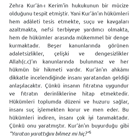
Zehra Kur’ân-ı Kerim’in hukukunun bir mûcize
olduğunu tespit etmiştir. Yani Kur’ân’ın hükümleri
hem adâleti tesis etmekte, suçu ve kavgaları
azaltmakta, nefsi terbiyeye yardımcı olmakta,
hem de hükümler arasında mükemmel bir denge
kurmaktadır. Beşer kanunlarında görünen
adaletsizlikler, çelişki ve dengesizlikler
Allah(c.c)’ın kanunlarında bulunmaz ve her
hükmün bir hikmeti vardır. Kur’ân’ın ahkâmı
dikkatle incelendiğinde insanı yaratandan geldiği
anlaşılacaktır. Çünkü insanın fıtratına uygundur
ve fıtratın derinliklerine hitap etmektedir.
Hükümleri toplumda düzeni ve huzuru sağlar,
insanı suç işlemekten korur ve men eder. Bu
hükümleri indiren, insanı çok iyi tanımaktadır.
Çünkü onu yaratmıştır. Kur’ân’ın buyurduğu gibi
5
“Yaratan yarattığını bilmez mi hiç?”