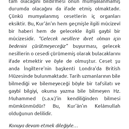
tam olacağını bildirmesi onun mumyalanmamış
durumda olacağını da ifade etmiş olmaktadır.
Çünkü mumyalanmış cesetlerin iç organları
eksiktir. Bu, Kur’ân’ın hem geçmişle ilgili mûcizevî
bir haberi hem de gelecekle ilgili gaybî bir
mûcizesidir.
“Gelecek nesillere ibret olman için
bedenini çürütmeyeceğiz”
buyurması, gelecek
nesillerin o cesedi çürümemiş olarak bulacaklarını
ifade etmektir ve öyle de olmuştur. Ceset şu
anda İngiltere’nin başkenti Londra’da British
Müzesinde bulunmaktadır. Tarih uzmanlarının bile
bilmediği ve bilemeyeceği böyle bir tafsilatı ve
gaybî bilgiyi, okuma yazma bile bilmeyen Hz.
Muhammed (s.a.v.)’in kendiliğinden bilmesi
mümkünmüdür? Bu, Kur’ân’ın Kelâmullah
olduğunun delilidir.
Konuya devam etmek dileğiyle…