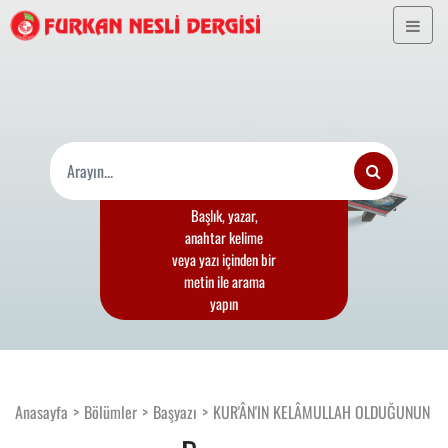
Başlık, yazar,
anahtar kelime
veya yazı içinden bir
metin ile arama
yapın
Anasayfa
Bölümler
Başyazı
KUR'ÂN'IN KELÂMULLAH OLDUĞUNUN DE