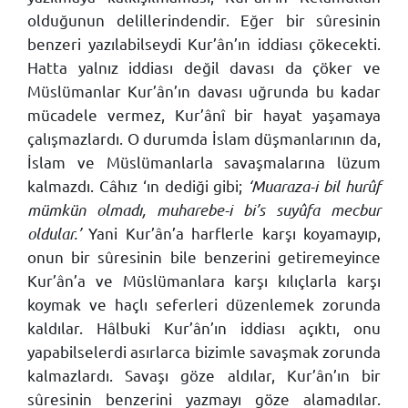
olduğunun delillerindendir. Eğer bir sûresinin
benzeri yazılabilseydi Kur’ân’ın iddiası çökecekti.
Hatta yalnız iddiası değil davası da çöker ve
Müslümanlar Kur’ân’ın davası uğrunda bu kadar
mücadele vermez, Kur’ânî bir hayat yaşamaya
çalışmazlardı. O durumda İslam düşmanlarının da,
İslam ve Müslümanlarla savaşmalarına lüzum
kalmazdı. Câhız ‘ın dediği gibi;
‘Muaraza-i bil hurûf
mümkün olmadı, muharebe-i bi’s suyûfa mecbur
oldular.’
Yani Kur’ân’a harflerle karşı koyamayıp,
onun bir sûresinin bile benzerini getiremeyince
Kur’ân’a ve Müslümanlara karşı kılıçlarla karşı
koymak ve haçlı seferleri düzenlemek zorunda
kaldılar. Hâlbuki Kur’ân’ın iddiası açıktı, onu
yapabilselerdi asırlarca bizimle savaşmak zorunda
kalmazlardı. Savaşı göze aldılar, Kur’ân’ın bir
sûresinin benzerini yazmayı göze alamadılar.