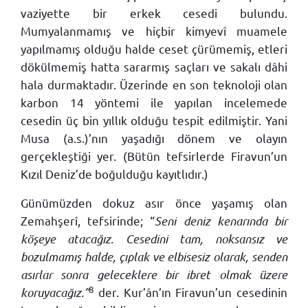
vaziyette bir erkek cesedi bulundu.
Mumyalanmamış ve hiçbir kimyevî muamele
yapılmamış olduğu halde ceset çürümemiş, etleri
dökülmemiş hatta sararmış saçları ve sakalı dâhi
hala durmaktadır. Üzerinde en son teknoloji olan
karbon 14 yöntemi ile yapılan incelemede
cesedin üç bin yıllık olduğu tespit edilmiştir. Yani
Musa (a.s.)’nın yaşadığı dönem ve olayın
gerçekleştiği yer. (Bütün tefsirlerde Firavun’un
Kızıl Deniz’de boğulduğu kayıtlıdır.)
Günümüzden dokuz asır önce yaşamış olan
Zemahşerî, tefsirinde; “
Seni deniz kenarında bir
köşeye atacağız. Cesedini tam, noksansız ve
bozulmamış halde, çıplak ve elbisesiz olarak, senden
asırlar sonra geleceklere bir ibret olmak üzere
8
koruyacağız.”
der. Kur’ân’ın Firavun’un cesedinin