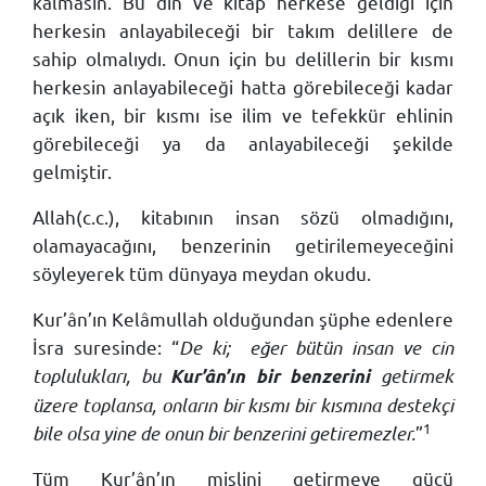
kalmasın. Bu din ve kitap herkese geldiği için
herkesin anlayabileceği bir takım delillere de
sahip olmalıydı. Onun için bu delillerin bir kısmı
herkesin anlayabileceği hatta görebileceği kadar
açık iken, bir kısmı ise ilim ve tefekkür ehlinin
görebileceği ya da anlayabileceği şekilde
gelmiştir.
Allah(c.c.), kitabının insan sözü olmadığını,
olamayacağını, benzerinin getirilemeyeceğini
söyleyerek tüm dünyaya meydan okudu.
Kur’ân’ın Kelâmullah olduğundan şüphe edenlere
İsra suresinde: “
De ki;
eğer bütün insan ve cin
toplulukları, bu
getirmek
Kur’ân’ın bir benzerini
üzere toplansa, onların bir kısmı bir kısmına destekçi
1
bile olsa yine de onun bir benzerini getiremezler.
”
Tüm Kur’ân’ın mislini getirmeye gücü