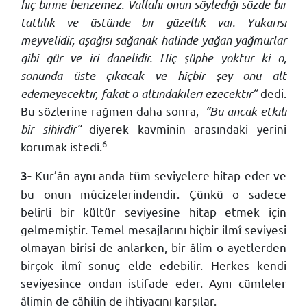
hiç birine benzemez. Vallahi onun söylediği sözde bir
tatlılık ve üstünde bir güzellik var. Yukarısı
meyvelidir, aşağısı sağanak halinde yağan yağmurlar
gibi gür ve iri danelidir. Hiç şüphe yoktur ki o,
sonunda üste çıkacak ve hiçbir şey onu alt
edemeyecektir, fakat o altındakileri ezecektir”
dedi.
Bu sözlerine rağmen daha sonra,
“Bu ancak etkili
bir sihirdir”
diyerek kavminin arasındaki yerini
6
korumak istedi.
Kur’ân aynı anda tüm seviyelere hitap eder ve
3-
bu onun mûcizelerindendir. Çünkü o sadece
belirli bir kültür seviyesine hitap etmek için
gelmemiştir. Temel mesajlarını hiçbir ilmî seviyesi
olmayan birisi de anlarken, bir âlim o ayetlerden
birçok ilmî sonuç elde edebilir. Herkes kendi
seviyesince ondan istifade eder. Aynı cümleler
âlimin de câhilin de ihtiyacını karşılar.