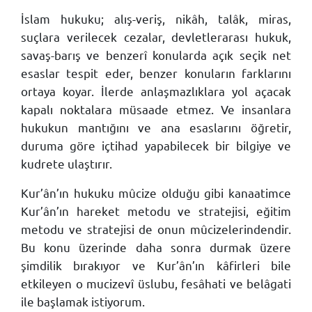
İslam hukuku; alış-veriş, nikâh, talâk, miras,
suçlara verilecek cezalar, devletlerarası hukuk,
savaş-barış ve benzerî konularda açık seçik net
esaslar tespit eder, benzer konuların farklarını
ortaya koyar. İlerde anlaşmazlıklara yol açacak
kapalı noktalara müsaade etmez. Ve insanlara
hukukun mantığını ve ana esaslarını öğretir,
duruma göre içtihad yapabilecek bir bilgiye ve
kudrete ulaştırır.
Kur’ân’ın hukuku mûcize olduğu gibi kanaatimce
Kur’ân’ın hareket metodu ve stratejisi, eğitim
metodu ve stratejisi de onun mûcizelerindendir.
Bu konu üzerinde daha sonra durmak üzere
şimdilik bırakıyor ve Kur’ân’ın kâfirleri bile
etkileyen o mucizevî üslubu, fesâhati ve belâgati
ile başlamak istiyorum.