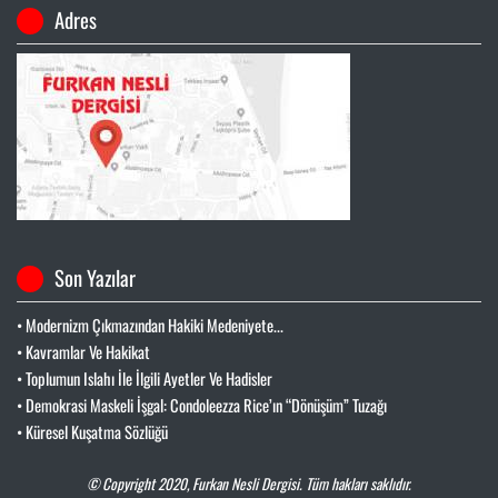
Adres
Son Yazılar
• Modernizm Çıkmazından Hakiki Medeniyete...
• Kavramlar Ve Hakikat
• Toplumun Islahı İle İlgili Ayetler Ve Hadisler
• Demokrasi Maskeli İşgal: Condoleezza Rice’ın “Dönüşüm” Tuzağı
• Küresel Kuşatma Sözlüğü
© Copyright 2020,
Furkan Nesli Dergisi
. Tüm hakları saklıdır.