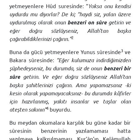
yetmeyenlere Hûd suresinde: “
Yoksa onu kendisi
uydurdu mu diyorlar? De ki; “haydi siz, yalan üzere
uydurulmuş olarak onun
getirin ve
benzeri on sûre
eğer doğru sözlüyseniz, Allah’tan başka
2
çağırabildiklerinizi çağırın.”
3
Buna da gücü yetmeyenlere Yunus sûresinde
ve
Bakara sûresinde:
“Eğer kulumuza indirdiğimizden
şüphedeyseniz, bu durumda, siz de onun
benzeri bir
getirin. Ve eğer doğru sözlüyseniz Allah’tan
sûre
başka şahitlerinizi çağırın. Ama yapamazsanız -ki
kesin olarak yapamayacaksınız- bu durumda kâfirler
için hazırlanmış, yakıtı insanlar ve taşlar olan
4
ateşten sakının”
buyurdu.
Bu meydan okumalara karşılık bu güne kadar bir
sûresinin benzerinin yazılamaması hatta
yazılmaya kalkışılmaması, Kur’ân’ın Kelâmullah