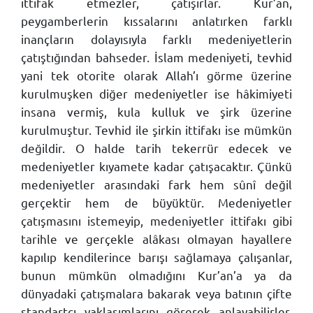
ittifak etmezler, çatışırlar. Kur’an,
peygamberlerin kıssalarını anlatırken farklı
inançların dolayısıyla farklı medeniyetlerin
çatıştığından bahseder. İslam medeniyeti, tevhid
yani tek otorite olarak Allah’ı görme üzerine
kurulmuşken diğer medeniyetler ise hâkimiyeti
insana vermiş, kula kulluk ve şirk üzerine
kurulmuştur. Tevhid ile şirkin ittifakı ise mümkün
değildir. O halde tarih tekerrür edecek ve
medeniyetler kıyamete kadar çatışacaktır. Çünkü
medeniyetler arasındaki fark hem sûnî değil
gerçektir hem de büyüktür. Medeniyetler
çatışmasını istemeyip, medeniyetler ittifakı gibi
tarihle ve gerçekle alâkası olmayan hayallere
kapılıp kendilerince barışı sağlamaya çalışanlar,
bunun mümkün olmadığını Kur’an’a ya da
dünyadaki çatışmalara bakarak veya batının çifte
standartçı yaklaşımlarını görerek anlayabilirler.