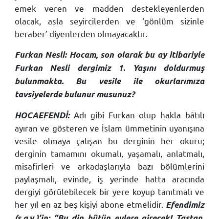
emek veren ve madden destekleyenlerden
olacak, asla seyircilerden ve ‘gönlüm sizinle
beraber’ diyenlerden olmayacaktır.
Furkan Nesli: Hocam, son olarak bu ay itibariyle
Furkan Nesli dergimiz 1. Yaşını doldurmuş
bulunmakta. Bu vesile ile okurlarımıza
tavsiyelerde bulunur musunuz?
Adı gibi Furkan olup hakla bâtılı
HOCAEFENDİ:
ayıran ve gösteren ve İslam ümmetinin uyanışına
vesile olmaya çalışan bu derginin her okuru;
derginin tamamını okumalı, yaşamalı, anlatmalı,
misafirleri ve arkadaşlarıyla bazı bölümlerini
paylaşmalı, evinde, iş yerinde hatta aracında
dergiyi görülebilecek bir yere koyup tanıtmalı ve
her yıl en az beş kişiyi abone etmelidir.
Efendimiz
(s.a.v.)’in: “Bu din bütün evlere girecek! Taştan,