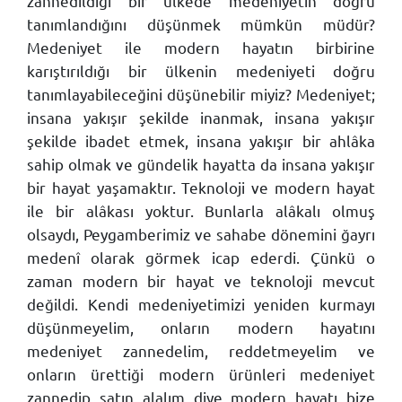
zannedildiği bir ülkede medeniyetin doğru
tanımlandığını düşünmek mümkün müdür?
Medeniyet ile modern hayatın birbirine
karıştırıldığı bir ülkenin medeniyeti doğru
tanımlayabileceğini düşünebilir miyiz? Medeniyet;
insana yakışır şekilde inanmak, insana yakışır
şekilde ibadet etmek, insana yakışır bir ahlâka
sahip olmak ve gündelik hayatta da insana yakışır
bir hayat yaşamaktır. Teknoloji ve modern hayat
ile bir alâkası yoktur. Bunlarla alâkalı olmuş
olsaydı, Peygamberimiz ve sahabe dönemini ğayrı
medenî olarak görmek icap ederdi. Çünkü o
zaman modern bir hayat ve teknoloji mevcut
değildi. Kendi medeniyetimizi yeniden kurmayı
düşünmeyelim, onların modern hayatını
medeniyet zannedelim, reddetmeyelim ve
onların ürettiği modern ürünleri medeniyet
zannedip satın alalım diye modern hayatı bize