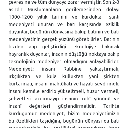
çevresine ve tüm dünyaya zarar vermiştir. Son 2-3
asırdır Müslümanların gerilemesinden dolayı
1000-1200 yıllık tarihini ve kurdukları şanlı
medeniyeti unutan ve batı karşısında eziklik
duyanlar, bugünün dünyasına bakıp batının ve batı
medeniyetinin gerçek yüzünü görebilirler. Batının
bizden alıp geliştirdiği teknolojiye bakarak
hayranlık duyanlar, insanın düştüğü noktaya bakıp
teknolojinin medeniyet olmadığını anlayabilirler.
Medeniyet; insanı Rabbine yaklaştırmalı,
ırkçılıktan ve kula kulluktan yani şirkten
kurtarmalı, insanı, mahlûkatı ve hayatı sevdirmeli,
insanı kemâle erdirip yükseltmeli, huzur vermeli,
şehvetleri azdırmayıp insanın ruhî yönünü ve
insanî değerleri güçlendirmelidir. Tarihte
kurduğumuz medeniyet, bizim medeniyetimizin
bu özellikleri taşıdığını, bugünün dünyası da batı
medeniyetinin bu özellikleri taşımadığını ispat