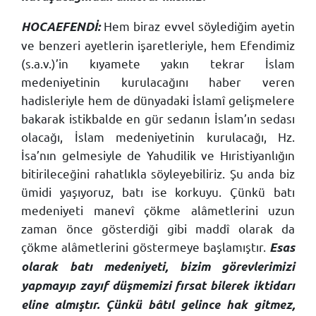
Hem biraz evvel söylediğim ayetin
HOCAEFENDİ:
ve benzeri ayetlerin işaretleriyle, hem Efendimiz
(s.a.v.)’in kıyamete yakın tekrar İslam
medeniyetinin kurulacağını haber veren
hadisleriyle hem de dünyadaki İslamî gelişmelere
bakarak istikbalde en gür sedanın İslam’ın sedası
olacağı, İslam medeniyetinin kurulacağı, Hz.
İsa’nın gelmesiyle de Yahudilik ve Hıristiyanlığın
bitirileceğini rahatlıkla söyleyebiliriz. Şu anda biz
ümidi yaşıyoruz, batı ise korkuyu. Çünkü batı
medeniyeti manevî çökme alâmetlerini uzun
zaman önce gösterdiği gibi maddî olarak da
çökme alâmetlerini göstermeye başlamıştır.
Esas
olarak batı medeniyeti, bizim görevlerimizi
yapmayıp zayıf düşmemizi fırsat bilerek iktidarı
eline almıştır. Çünkü bâtıl gelince hak gitmez,