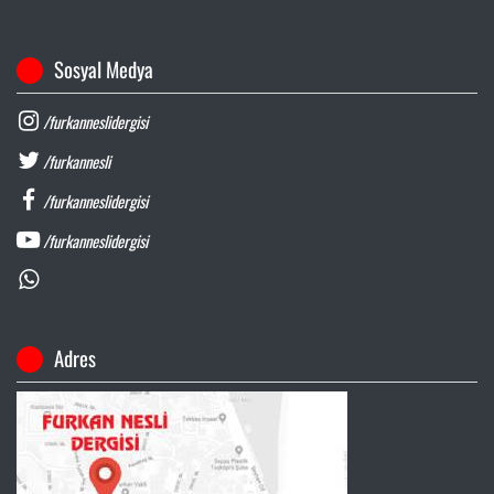
Sosyal Medya
/furkanneslidergisi
/furkannesli
/furkanneslidergisi
/furkanneslidergisi
Adres