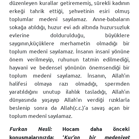
düzenleyen kurallar getirememiş, sürekli kadının
erkeği tahrik ettiği, şehvetinin esiri olmuş
toplumlar medenî sayılamaz. Anne-babaların
sokağa atıldığı, huzur evi adı altında huzursuzluk
evlerine doldurulduğu, büyüklere
saygının,küçüklere merhametin olmadığı bir
toplum medenî sayılamaz. İnsanın insanî yönüne
önem verilmeyip, ruhunun tatmin edilmediği,
hayvanî ve bedensel yönünün önemsendiği bir
toplum medenî sayılamaz. İnsanın, Allah’ın
halifesi olmaya razı olmadığı, spermden
yaratıldığını unutup ilahlık tasladığı, Allah’ın
dünyasında yaşayıp Allah’ın verdiği rızıklarla
beslenip sonra da Allah(c.c.)’a savaş açan bir
toplum medenî sayılamaz.
Furkan Nesli:
Hocam daha önceki
konuşmalarınızda: ‘
Kur’an bir medeniyet