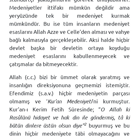
Medeniyetler ittifakı mümkün değildir ama
yeryüzünde tek bir medeniyet kurmak
mümkündür. Bu ise tüm insanların medeniyet
esaslarını Allah Azze ve Celle’den alması ve vahye
bağlı kalmasıyla gerçekleşebilir. Aksi halde hiçbir
devlet başka bir devletin ortaya koyduğu
medeniyet esaslarını kabullenmeyecek ve
çatışmalar da bitmeyecektir.
Allah (c.c.) bizi bir ümmet olarak yaratmış ve
insanlığın direksiyonuna geçmemizi istemiştir.
Efendimiz (s.a.v.) hiçbir medeniyetin parçası
olmamış ve ‘
Kur’an Medeniyeti
’ni kurmuştur.
Kur’an-ı Kerim Fetih Sûresinde; “
O Allah ki
Rasûlünü hidayet ve hak din ile göndermiş, tâ ki
2
bütün dinlere üstün olsun diye”
buyurmuş ve bu
dinin hiçbir medeniyete tâbi olmayacağını ve