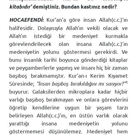
kitabıdır’
demiştiniz. Bundan kastınız nedir?
Kur’an’a göre insan Allah(c.c.)’ın
HOCAEFENDİ:
halifesidir. Dolayısıyla Allah’ın vekili olacak ve
Allah’ın istediği bir medeniyet kurmakla
görevlendirilecek olan insana Allah(c.c.)’ın
medeniyetin yolunu göstermesi gerekirdi. Ve
bunu insanlık tarihi boyunca gönderdiği kitaplar
ve peygamberlerle yapmış ve insanı hiç bir zaman
başıboş bırakmamıştır. Kur’an-ı Kerim Kıyamet
1
Sûresinde;
“İnsan başıboş bırakıldığını mı sanıyor?”
buyurur. Galaksilerden mikroplara kadar hiçbir
varlığı başıboş bırakmayan ve onlara görevlerini
öğretip kendilerine uygun bir yaşam tarzı
belirleyen Allah(c.c.)’ın, en üstün varlık olarak
yarattığı insana medeniyetin yolunu
göstermemesi düşünülemez. Medeniyet hem