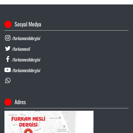
Sosyal Medya
/furkanneslidergisi
/furkannesli
/furkanneslidergisi
/furkanneslidergisi
Adres