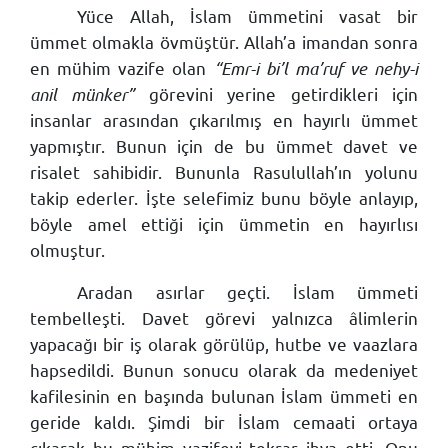
Yüce Allah, İslam ümmetini vasat bir
ümmet olmakla övmüştür. Allah’a imandan sonra
en mühim vazife olan
“Emr-i bi’l ma’ruf ve nehy-i
anil münker”
görevini yerine getirdikleri için
insanlar arasından çıkarılmış en hayırlı ümmet
yapmıştır. Bunun için de bu ümmet davet ve
risalet sahibidir. Bununla Rasulullah’ın yolunu
takip ederler. İşte selefimiz bunu böyle anlayıp,
böyle amel ettiği için ümmetin en hayırlısı
olmuştur.
Aradan asırlar geçti. İslam ümmeti
tembelleşti. Davet görevi yalnızca âlimlerin
yapacağı bir iş olarak görülüp, hutbe ve vaazlara
hapsedildi. Bunun sonucu olarak da medeniyet
kafilesinin en başında bulunan İslam ümmeti en
geride kaldı. Şimdi bir İslam cemaati ortaya
çıkarak bu mühim vazifeyi tekrar ihya etti. Onu