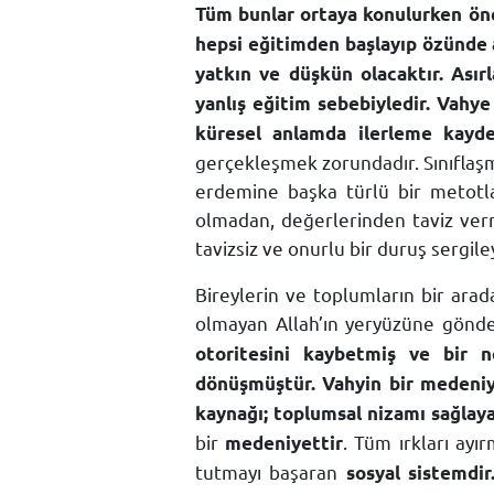
Tüm bunlar ortaya konulurken önce
hepsi eğitimden başlayıp özünde ah
yatkın ve düşkün olacaktır. Ası
yanlış eğitim sebebiyledir. Vahy
küresel anlamda ilerleme ka
gerçekleşmek zorundadır. Sınıflaşm
erdemine başka türlü bir metot
olmadan, değerlerinden taviz verm
tavizsiz ve onurlu bir duruş sergil
Bireylerin ve toplumların bir arad
olmayan Allah’ın yeryüzüne gönd
otoritesini kaybetmiş ve bir n
dönüşmüştür. Vahyin bir medeniye
kaynağı; toplumsal nizamı sağlay
bir
. Tüm ırkları ayı
medeniyettir
tutmayı başaran
sosyal sistemdir