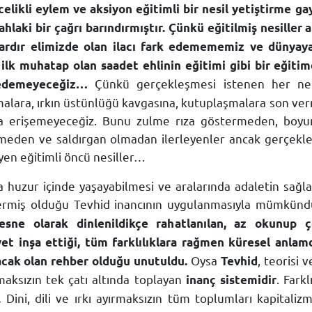
likli eylem ve aksiyon eğitimli bir nesil yetiştirme gay
laki bir çağrı barındırmıştır. Çünkü eğitilmiş nesiller 
rlardır elimizde olan ilacı fark edemememiz ve dünya
e ilk muhatap olan saadet ehlinin eğitimi gibi bir eği
Çünkü gerçekleşmesi istenen her ne 
ydedemeyeceğiz…
alara, ırkın üstünlüğü kavgasına, kutuplaşmalara son verme
la erişemeyeceğiz. Bunu zulme rıza göstermeden, boyu
eden ve saldırgan olmadan ilerleyenler ancak gerçekleş
eyen eğitimli öncü nesiller…
a huzur içinde yaşayabilmesi ve aralarında adaletin sağla
ermiş olduğu Tevhid inancının uygulanmasıyla mümkünd
esne olarak dinlenildikçe rahatlanılan, az okunup 
t inşa ettiği, tüm farklılıklara rağmen küresel anlamda
Oysa
, teorisi 
acak olan rehber olduğu unutuldu.
Tevhid
rmaksızın tek çatı altında toplayan
. Fark
inanç sistemidir
Dini, dili ve ırkı ayırmaksızın tüm toplumları kapital
.