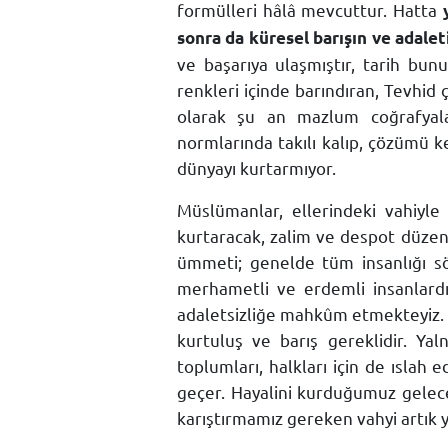
formülleri hâlâ mevcuttur. Hatta
sonra da küresel barışın ve adalet
ve başarıya ulaşmıştır, tarih bunun
renkleri içinde barındıran, Tevhid 
olarak şu an mazlum coğrafyalard
normlarında takılı kalıp, çözümü ke
dünyayı kurtarmıyor.
Müslümanlar, ellerindeki vahiyle 
kurtaracak, zalim ve despot düze
ümmeti; genelde tüm insanlığı 
merhametli ve erdemli insanlard
adaletsizliğe mahkûm etmekteyiz. 
kurtuluş ve barış gereklidir. Yal
toplumları, halkları için de ıslah 
geçer. Hayalini kurduğumuz geleceğ
karıştırmamız gereken vahyi artı