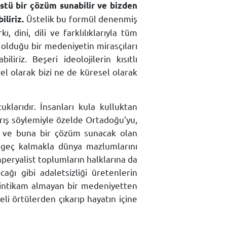
stü bir çözüm sunabilir ve bizden
Üstelik bu formül denenmiş
iliriz.
, dini, dili ve farklılıklarıyla tüm
e olduğu bir medeniyetin mirasçıları
riz. Beşeri ideolojilerin kısıtlı
rel olarak bizi ne de küresel olarak
klarıdır. İnsanları kula kulluktan
ış söylemiyle özelde Ortadoğu’yu,
 ve buna bir çözüm sunacak olan
 geç kalmakla dünya mazlumlarını
eryalist toplumların halklarına da
ağı gibi adaletsizliği üretenlerin
ise intikam almayan bir medeniyetten
li örtülerden çıkarıp hayatın içine