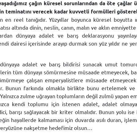
yaşadığımız çağın küresel sorunlarından da öte çağlar ü
in teminatını verecek kadar kuvvetli formülleri göstereb
 en reel tanığıdır. Yüzyıllar boyunca küresel boyutta ırkı
çatısı altında dinin, neslin, canın, malın ve aklın emniyett
an dünyaya adalet ve barış deklarasyonu yayınlayabili
ndi dairesi içerisinde arayıp durmak son yüz yıldır ne ye
dünyaya adalet ve barış bildirisi sunacak umut tomurcu
nlerin tüm dünyayı sömürmesine müsaade etmeyecek, bar
sömürmeye çalışan emperyalistlere müsaade etmeyecek
ır. Bunun farkında olmakla birlikte bunu ertelemek ve
Yalnızca zulme uğrayan toplumların değil zulmü yapan emp
nızca kendi toplumu için istenen adalet, adalet olmayac
edici, barışı sağlayacak bir kriter olmalıdır. Bunun yolu 
in hayallerde kalmaması için duvarda asılı duran, işleme
k yeryüzüne nakşetme hedefimiz olsun…