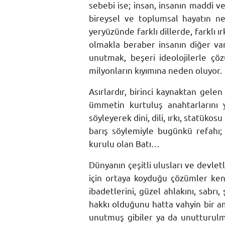
sebebi ise; insan, insanın maddi 
bireysel ve toplumsal hayatın ne
yeryüzünde farklı dillerde, farklı ı
olmakla beraber insanın diğer va
unutmak, beşeri ideolojilerle çö
milyonların kıyımına neden oluyor.
Asırlardır, birinci kaynaktan gelen
ümmetin kurtuluş anahtarlarını 
söyleyerek dini, dili, ırkı, statük
barış söylemiyle bugünkü refahı; 
kurulu olan Batı…
Dünyanın çeşitli ulusları ve devl
için ortaya koyduğu çözümler ken
ibadetlerini, güzel ahlakını, sabr
hakkı olduğunu hatta vahyin bir a
unutmuş gibiler ya da unutturulm