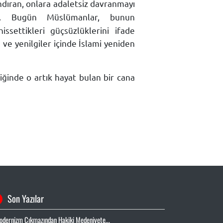
ındıran, onlara adaletsiz davranmayı
r. Bugün Müslümanlar, bunun
ssettikleri güçsüzlüklerini ifade
 ve yenilgiler içinde İslami yeniden
diğinde o artık hayat bulan bir cana
Son Yazılar
odernizm Çıkmazından Hakiki Medeniyete...