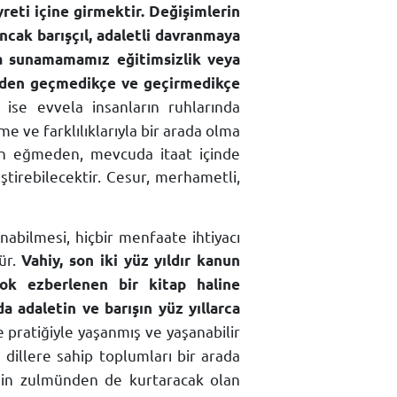
reti içine girmektir. Değişimlerin
ancak barışçıl, adaletli davranmaya
ya sunamamamız eğitimsizlik veya
timden geçmedikçe ve geçirmedikçe
ise evvela insanların ruhlarında
 ve farklılıklarıyla bir arada olma
n eğmeden, mevcuda itaat içinde
tirebilecektir. Cesur, merhametli,
nabilmesi, hiçbir menfaate ihtiyacı
ür.
Vahiy, son iki yüz yıldır kanun
çok ezberlenen bir kitap haline
 adaletin ve barışın yüz yıllarca
ve pratiğiyle yaşanmış ve yaşanabilir
lı dillere sahip toplumları bir arada
izmin zulmünden de kurtaracak olan