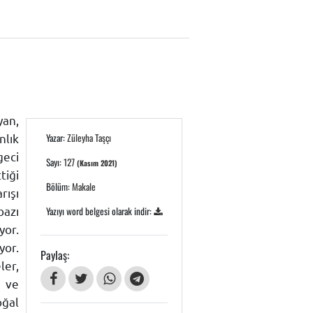
yan,
nlık
Yazar:
Züleyha Taşçı
geci
Sayı:
127
(Kasım 2021)
tiği
Bölüm:
Makale
rışı
bazı
Yazıyı word belgesi olarak indir:
yor.
or.
Paylaş:
ler,
n ve
oğal