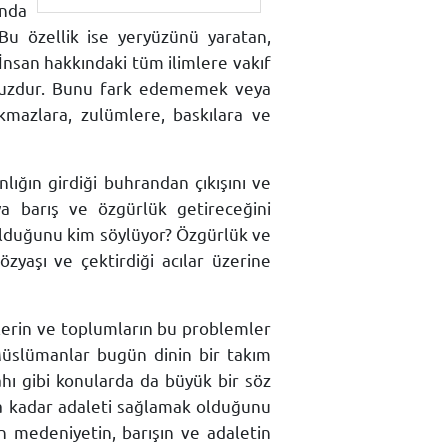
anda
Bu özellik ise yeryüzünü yaratan,
. İnsan hakkındaki tüm ilimlere vakıf
ursuzdur. Bunu fark edememek veya
kmazlara, zulümlere, baskılara ve
nlığın girdiği buhrandan çıkışını ve
a barış ve özgürlük getireceğini
e olduğunu kim söylüyor? Özgürlük ve
zyaşı ve çektirdiği acılar üzerine
lerin ve toplumların bu problemler
Müslümanlar bugün dinin bir takım
ahı gibi konularda da büyük bir söz
ya kadar adaleti sağlamak olduğunu
 medeniyetin, barışın ve adaletin