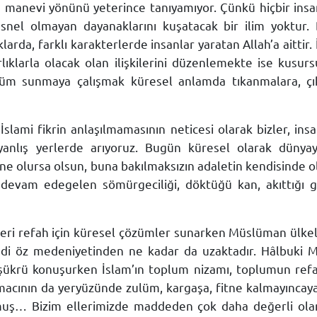
ve manevi yönünü yeterince tanıyamıyor. Çünkü hiçbir ins
snel olmayan dayanaklarını kuşatacak bir ilim yoktur. 
rklarda, farklı karakterlerde insanlar yaratan Allah’a aittir
rlıklarla olacak olan ilişkilerini düzenlemekte ise kus
züm sunmaya çalışmak küresel anlamda tıkanmalara, çı
 İslami fikrin anlaşılmamasının neticesi olarak bizler, insa
yanlış yerlerde arıyoruz. Bugün küresel olarak dünyay
osu ne olursa olsun, buna bakılmaksızın adaletin kendisind
devam edegelen sömürgeciliği, döktüğü kan, akıttığı gö
etleri refah için küresel çözümler sunarken Müslüman ülke
di öz medeniyetinden ne kadar da uzaktadır. Hâlbuki 
ı, şükrü konuşurken İslam’ın toplum nizamı, toplumun ref
macının da yeryüzünde zulüm, kargaşa, fitne kalmayınca
uş… Bizim ellerimizde maddeden çok daha değerli olan