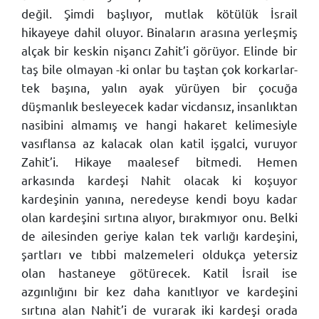
değil. Şimdi başlıyor, mutlak kötülük İsrail
hikayeye dahil oluyor. Binaların arasına yerleşmiş
alçak bir keskin nişancı Zahit’i görüyor. Elinde bir
taş bile olmayan -ki onlar bu taştan çok korkarlar-
tek başına, yalın ayak yürüyen bir çocuğa
düşmanlık besleyecek kadar vicdansız, insanlıktan
nasibini almamış ve hangi hakaret kelimesiyle
vasıflansa az kalacak olan katil işgalci, vuruyor
Zahit’i. Hikaye maalesef bitmedi. Hemen
arkasında kardeşi Nahit olacak ki koşuyor
kardeşinin yanına, neredeyse kendi boyu kadar
olan kardeşini sırtına alıyor, bırakmıyor onu. Belki
de ailesinden geriye kalan tek varlığı kardeşini,
şartları ve tıbbi malzemeleri oldukça yetersiz
olan hastaneye götürecek. Katil İsrail ise
azgınlığını bir kez daha kanıtlıyor ve kardeşini
sırtına alan Nahit’i de vurarak iki kardeşi orada