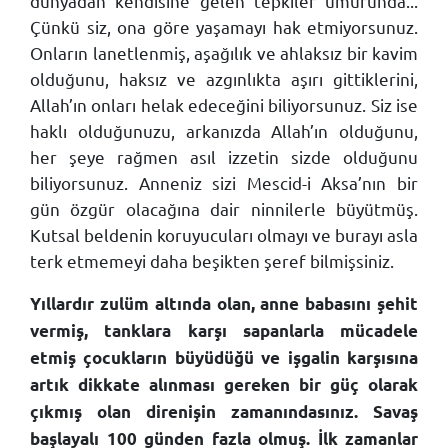
dünyadan kendisine gelen tepkiler umurunda...
Çünkü siz, ona göre yaşamayı hak etmiyorsunuz.
Onların lanetlenmiş, aşağılık ve ahlaksız bir kavim
olduğunu, haksız ve azgınlıkta aşırı gittiklerini,
Allah’ın onları helak edeceğini biliyorsunuz. Siz ise
haklı olduğunuzu, arkanızda Allah’ın olduğunu,
her şeye rağmen asıl izzetin sizde olduğunu
biliyorsunuz. Anneniz sizi Mescid-i Aksa’nın bir
gün özgür olacağına dair ninnilerle büyütmüş.
Kutsal beldenin koruyucuları olmayı ve burayı asla
terk etmemeyi daha beşikten şeref bilmişsiniz.
Yıllardır zulüm altında olan, anne babasını şehit
vermiş, tanklara karşı sapanlarla mücadele
etmiş çocukların büyüdüğü ve işgalin karşısına
artık dikkate alınması gereken bir güç olarak
çıkmış olan direnişin zamanındasınız. Savaş
başlayalı 100 günden fazla olmuş. İlk zamanlar