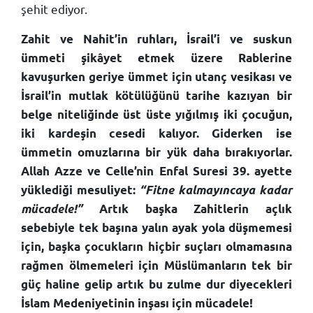
şehit ediyor.
Zahit ve Nahit’in ruhları, İsrail’i ve suskun
ümmeti şikâyet etmek üzere Rablerine
kavuşurken geriye ümmet için utanç vesikası ve
İsrail’in mutlak kötülüğünü tarihe kazıyan bir
belge niteliğinde üst üste yığılmış iki çocuğun,
iki kardeşin cesedi kalıyor. Giderken ise
ümmetin omuzlarına bir yük daha bırakıyorlar.
Allah Azze ve Celle’nin Enfal Suresi 39. ayette
yüklediği mesuliyet:
“Fitne kalmayıncaya kadar
mücadele!”
Artık başka Zahitlerin açlık
sebebiyle tek başına yalın ayak yola düşmemesi
için, başka çocukların hiçbir suçları olmamasına
rağmen ölmemeleri için Müslümanların tek bir
güç haline gelip artık bu zulme dur diyecekleri
İslam Medeniyetinin inşası için mücadele!