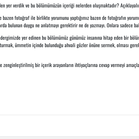
en yer verdik ve bu bölümümüzün içeriği nelerden oluşmaktadır? Açıklayalı
e bazen fotoğraf ile birlikte yorumunu yaptığımız bazen de fotoğrafın yorumu
flarda bulunan duygu ne anlatmayı gerektirir ne de yazmayı. Onlara sadece ba
 dergimizde yer edinen bu bölümümüz günümüz insanına hitap eden bir bölüm
şturmak, ümmetin içinde bulunduğu ahvali gözler önüne sermek, olması gerek
zenginleştirilmiş bir içerik arayanların ihtiyaçlarına cevap vermeyi amaçlam