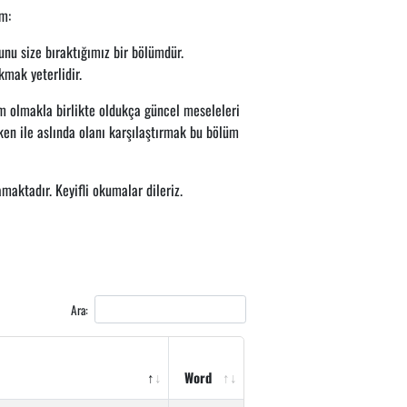
m:
nu size bıraktığımız bir bölümdür.
kmak yeterlidir.
 olmakla birlikte oldukça güncel meseleleri
en ile aslında olanı karşılaştırmak bu bölüm
aktadır. Keyifli okumalar dileriz.
Ara:
Word