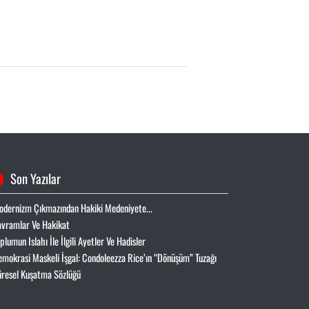
Son Yazılar
odernizm Çıkmazından Hakiki Medeniyete...
avramlar Ve Hakikat
oplumun Islahı İle İlgili Ayetler Ve Hadisler
emokrasi Maskeli İşgal: Condoleezza Rice’ın “Dönüşüm” Tuzağı
üresel Kuşatma Sözlüğü