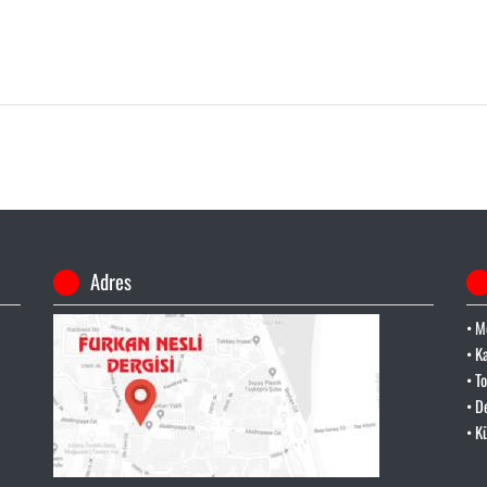
Adres
• M
• K
• T
• D
• K