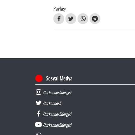
Paylaş:
Sosyal Medya
/furkanneslidergisi
/furkannesli
/furkanneslidergisi
/furkanneslidergisi