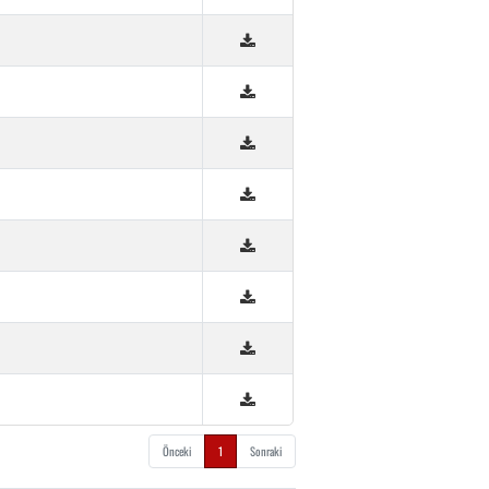
Önceki
1
Sonraki