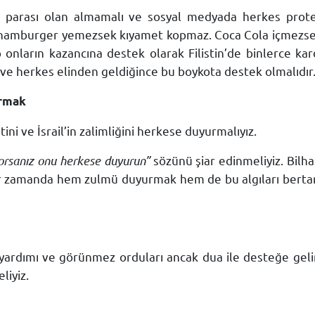
, parası olan almamalı ve sosyal medyada herkes prot
 hamburger yemezsek kıyamet kopmaz. Coca Cola içmezse
onların kazancına destek olarak Filistin’de binlerce kard
 ve herkes elinden geldiğince bu boykota destek olmalıdır
urmak
ini ve İsrail’in zalimliğini herkese duyurmalıyız.
orsanız onu herkese duyurun”
sözünü şiar edinmeliyiz. Bilh
 bir zamanda hem zulmü duyurmak hem de bu algıları bert
ın yardımı ve görünmez orduları ancak dua ile desteğe geli
iyiz.