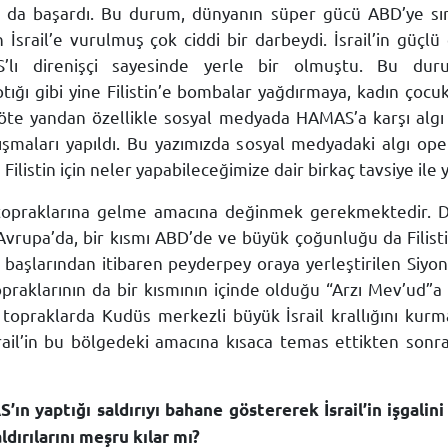
ı da başardı. Bu durum, dünyanın süper gücü ABD’ye sır
srail’e vurulmuş çok ciddi bir darbeydi. İsrail’in güçlü 
lı direnişçi sayesinde yerle bir olmuştu. Bu dur
ptığı gibi yine Filistin’e bombalar yağdırmaya, kadın çoc
te yandan özellikle sosyal medyada HAMAS’a karşı algı 
aları yapıldı. Bu yazımızda sosyal medyadaki algı ope
listin için neler yapabileceğimize dair birkaç tavsiye ile 
in topraklarına gelme amacına değinmek gerekmektedir. 
vrupa’da, bir kısmı ABD’de ve büyük çoğunluğu da Filistin
n başlarından itibaren peyderpey oraya yerleştirilen Siyoni
raklarının da bir kısmının içinde olduğu “Arzı Mev’ud”a 
u topraklarda Kudüs merkezli büyük İsrail krallığını kur
İsrail’in bu bölgedeki amacına kısaca temas ettikten son
tığı saldırıyı bahane göstererek İsrail’in işgalini
ldırılarını meşru kılar mı?