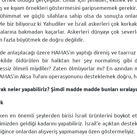
iş ve kıyam örnekleri göstermesini garipsememek gerekir.
mühimmat ve güçlü silahlara sahip olsa da sonuçta onları 
yle biz biliyoruz ki Yahudiler ve İsrail askerleri çok korka
larına bakmadan kaçarlar. Askerleri dünyayı çok sever
n fazla büyütmek de doğru değildir.
 anlaşılacağı üzere HAMAS’ın yaptığı direniş ve taarruz 
 şekilde öldürülen bir halktan her şey normalmiş gibi
sessiz ölmeli miydiler? Zaten ölmüyorlar mı? En azından m
 HAMAS’ın Aksa Tufanı operasyonunu desteklemek doğru, hatt
neler yapabiliriz? Şimdi madde madde bunları sıralaya
ek
en en önemli şeylerden birisi İsrail ürünlerini boykot 
zden geldiği kadarını yapabiliriz. İsrail’e açıktan dest
ldiğince onlardan alışveriş yapmamaya özen göstermeliyiz.