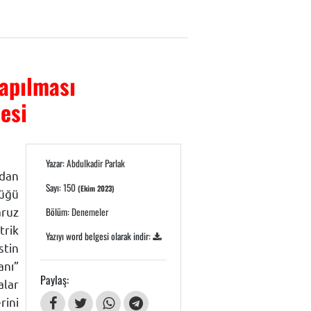
Yapılması
esi
Yazar:
Abdulkadir Parlak
ndan
Sayı:
150
(Ekim 2023)
düğü
aruz
Bölüm:
Denemeler
trik
Yazıyı word belgesi olarak indir:
stin
anı”
Paylaş:
alar
rini