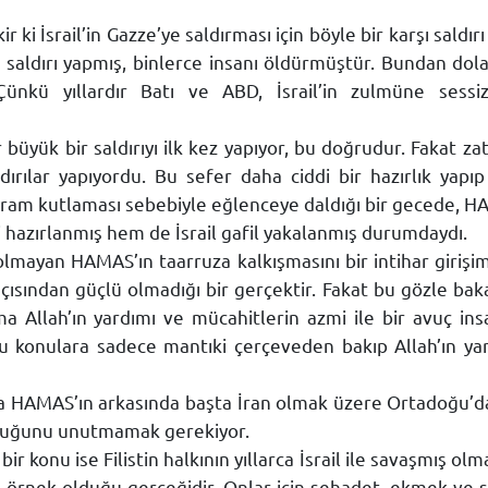
 ki İsrail’in Gazze’ye saldırması için böyle bir karşı saldır
 saldırı yapmış, binlerce insanı öldürmüştür. Bundan dol
Çünkü yıllardır Batı ve ABD, İsrail’in zulmüne ses
üyük bir saldırıyı ilk kez yapıyor, bu doğrudur. Fakat 
rılar yapıyordu. Bu sefer daha ciddi bir hazırlık yapı
am kutlaması sebebiyle eğlenceye daldığı bir gecede, HAM
hazırlanmış hem de İsrail gafil yakalanmış durumdaydı.
lmayan HAMAS’ın taarruza kalkışmasını bir intihar girişi
açısından güçlü olmadığı bir gerçektir. Fakat bu gözle bak
 Allah’ın yardımı ve mücahitlerin azmi ile bir avuç in
konulara sadece mantıki çerçeveden bakıp Allah’ın yard
 HAMAS’ın arkasında başta İran olmak üzere Ortadoğu’da İ
lduğunu unutmamak gerekiyor.
 konu ise Filistin halkının yıllarca İsrail ile savaşmış olm
ek olduğu gerçeğidir. Onlar için şehadet, ekmek ve su g