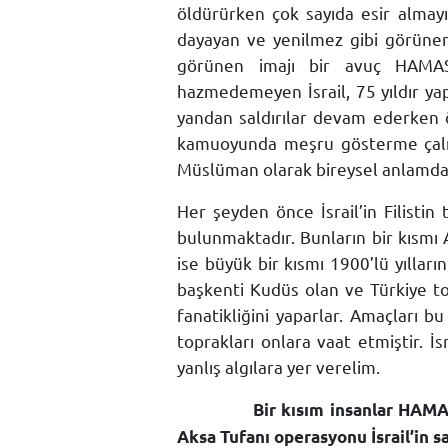
öldürürken çok sayıda esir almay
dayayan ve yenilmez gibi görünen İ
görünen imajı bir avuç HAMAS’
hazmedemeyen İsrail, 75 yıldır ya
yandan saldırılar devam ederken ö
kamuoyunda meşru gösterme çalışm
Müslüman olarak bireysel anlamda Fi
Her şeyden önce İsrail’in Filist
bulunmaktadır. Bunların bir kısmı A
ise büyük bir kısmı 1900’lü yılları
başkenti Kudüs olan ve Türkiye top
fanatikliğini yaparlar. Amaçları b
toprakları onlara vaat etmiştir. 
yanlış algılara yer verelim.
Bir kısım insanlar HAMAS’ın yap
Aksa Tufanı operasyonu İsrail’in sa