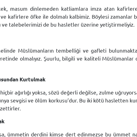
ek, masum dinlemeden katliamlara imza atan kafirlere
 kafirlere öfke ile dolmalı kalbimiz. Böylesi zamanlar bu
 ve talebelerimizi de bu hasletler üzerine yetiştirmeliyiz.
melinde Müslümanların tembelliği ve gafleti bulunmakt
etinde olmalıyız. Şuurlu, bilgili ve kaliteli Müslümanlar
usundan Kurtulmak
çbir ağırlığı yoksa, sözü değerli değilse, zulme uğruyor
ünya sevgisi ve ölüm korkusu’dur. Bu iki kötü hasletten kurt
ettirler.
ak
sa, ümmetin derdini kimse dert edinmezse bu ümmet na