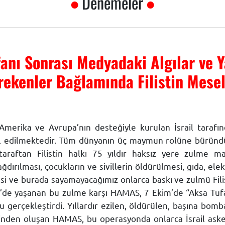
Denemeler
anı Sonrası Medyadaki Algılar ve 
rekenler Bağlamında Filistin Mesel
Amerika ve Avrupa’nın desteğiyle kurulan İsrail tarafı
gal edilmektedir. Tüm dünyanın üç maymun rolüne bürün
raftan Filistin halkı 75 yıldır haksız yere zulme m
dırılması, çocukların ve sivillerin öldürülmesi, gıda, elek
mesi ve burada sayamayacağımız onlarca baskı ve zulmü Fili
stin’de yaşanan bu zulme karşı HAMAS, 7 Ekim’de “Aksa Tuf
u gerçekleştirdi. Yıllardır ezilen, öldürülen, başına bomb
ilerinden oluşan HAMAS, bu operasyonda onlarca İsrail aske