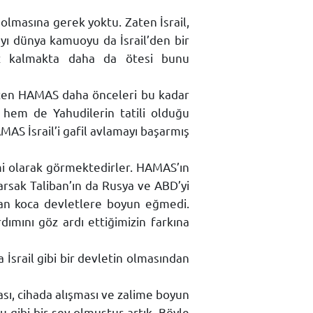
ı olmasına gerek yoktu. Zaten İsrail,
ayı dünya kamuoyu da İsrail’den bir
siz kalmakta daha da ötesi bunu
zaten HAMAS daha önceleri bu kadar
p hem de Yahudilerin tatili olduğu
AS İsrail’i gafil avlamayı başarmış
mi olarak görmektedirler. HAMAS’ın
arsak Taliban’ın da Rusya ve ABD’yi
san koca devletlere boyun eğmedi.
ımını göz ardı ettiğimizin farkına
srail gibi bir devletin olmasından
ası, cihada alışması ve zalime boyun
ibi bir şey olmuştur artık. Böyle