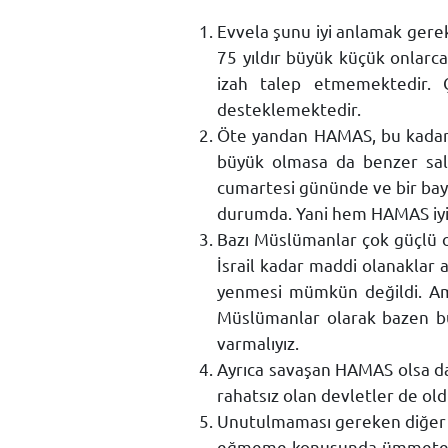
Evvela şunu iyi anlamak gerekir
75 yıldır büyük küçük onlarca
izah talep etmemektedir. 
desteklemektedir.
Öte yandan HAMAS, bu kadar b
büyük olmasa da benzer saldı
cumartesi gününde ve bir bayr
durumda. Yani hem HAMAS iyi 
Bazı Müslümanlar çok güçlü o
İsrail kadar maddi olanaklar 
yenmesi mümkün değildi. Ama
Müslümanlar olarak bazen bu 
varmalıyız.
Ayrıca savaşan HAMAS olsa da
rahatsız olan devletler de o
Unutulmaması gereken diğer bir
eğmeme konusunda ümmete örn