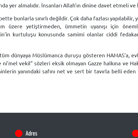
nda yer almalıdır. İnsanları Allah’ın dinine davet etmeli v
ette bunlarla sınırlı değildir. Çok daha fazlası yapılabilir, 
am üzere yetiştirmeden, ümmetin uyanışı için önemli
stin’in kurtuluşu konusunda samimi olanlar ciddi fedaka
e tüm dünyaya Müslümanca duruşu gösteren HAMAS’a, ev
ni’mel vekil” sözleri eksik olmayan Gazze halkına ve Hakk
’minlerin yanındaki safını net ve sert bir tavırla belli
Adres