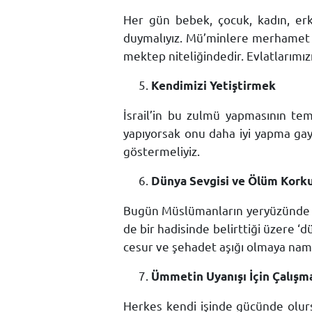
Her gün bebek, çocuk, kadın, erk
duymalıyız. Mü’minlere merhamet ve
mektep niteliğindedir. Evlatlarımızı
Kendimizi Yetiştirmek
İsrail’in bu zulmü yapmasının te
yapıyorsak onu daha iyi yapma gayr
göstermeliyiz.
Dünya Sevgisi ve Ölüm Kork
Bugün Müslümanların yeryüzünde hi
de bir hadisinde belirttiği üzere ‘d
cesur ve şehadet aşığı olmaya namz
Ümmetin Uyanışı İçin Çalışm
Herkes kendi işinde gücünde olur