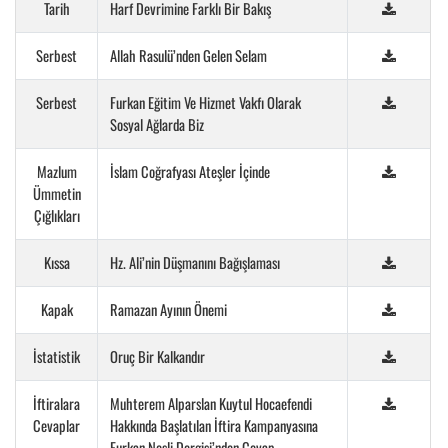
Tarih
Harf Devrimine Farklı Bir Bakış
Serbest
Allah Rasulü’nden Gelen Selam
Serbest
Furkan Eğitim Ve Hizmet Vakfı Olarak
Sosyal Ağlarda Biz
Mazlum
İslam Coğrafyası Ateşler İçinde
Ümmetin
Çığlıkları
Kıssa
Hz. Ali’nin Düşmanını Bağışlaması
Kapak
Ramazan Ayının Önemi
İstatistik
Oruç Bir Kalkandır
İftiralara
Muhterem Alparslan Kuytul Hocaefendi
Cevaplar
Hakkında Başlatılan İftira Kampanyasına
Furkan Nesli Dergisi’nden Cevap