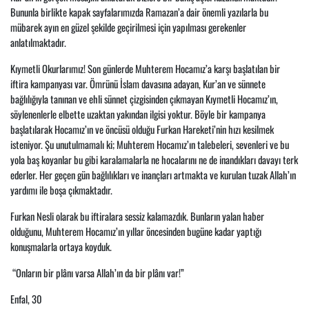
Bununla birlikte kapak sayfalarımızda Ramazan’a dair önemli yazılarla bu
mübarek ayın en güzel şekilde geçirilmesi için yapılması gerekenler
anlatılmaktadır.
Kıymetli Okurlarımız! Son günlerde Muhterem Hocamız’a karşı başlatılan bir
iftira kampanyası var. Ömrünü İslam davasına adayan, Kur’an ve sünnete
bağlılığıyla tanınan ve ehli sünnet çizgisinden çıkmayan Kıymetli Hocamız’ın,
söylenenlerle elbette uzaktan yakından ilgisi yoktur. Böyle bir kampanya
başlatılarak Hocamız’ın ve öncüsü olduğu Furkan Hareketi’nin hızı kesilmek
isteniyor. Şu unutulmamalı ki; Muhterem Hocamız’ın talebeleri, sevenleri ve bu
yola baş koyanlar bu gibi karalamalarla ne hocalarını ne de inandıkları davayı terk
ederler. Her geçen gün bağlılıkları ve inançları artmakta ve kurulan tuzak Allah’ın
yardımı ile boşa çıkmaktadır.
Furkan Nesli olarak bu iftiralara sessiz kalamazdık. Bunların yalan haber
olduğunu, Muhterem Hocamız’ın yıllar öncesinden bugüne kadar yaptığı
konuşmalarla ortaya koyduk.
“Onların bir plânı varsa Allah’ın da bir plânı var!”
Enfal, 30