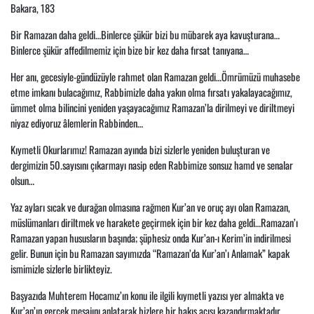
Bakara, 183
Bir Ramazan daha geldi…Binlerce şükür bizi bu mübarek aya kavuşturana…
Binlerce şükür affedilmemiz için bize bir kez daha fırsat tanıyana…
Her anı, gecesiyle-gündüzüyle rahmet olan Ramazan geldi…Ömrümüzü muhasebe
etme imkanı bulacağımız, Rabbimizle daha yakın olma fırsatı yakalayacağımız,
ümmet olma bilincini yeniden yaşayacağımız Ramazan’la dirilmeyi ve diriltmeyi
niyaz ediyoruz âlemlerin Rabbinden…
Kıymetli Okurlarımız! Ramazan ayında bizi sizlerle yeniden buluşturan ve
dergimizin 50.sayısını çıkarmayı nasip eden Rabbimize sonsuz hamd ve senalar
olsun…
Yaz ayları sıcak ve durağan olmasına rağmen Kur’an ve oruç ayı olan Ramazan,
müslümanları diriltmek ve harakete geçirmek için bir kez daha geldi…Ramazan’ı
Ramazan yapan hususların başında; şüphesiz onda Kur’an-ı Kerim’in indirilmesi
gelir. Bunun için bu Ramazan sayımızda “Ramazan’da Kur’an’ı Anlamak” kapak
ismimizle sizlerle birlikteyiz.
Başyazıda Muhterem Hocamız’ın konu ile ilgili kıymetli yazısı yer almakta ve
Kur’an’ın gerçek mesajını anlatarak bizlere bir bakış açısı kazandırmaktadır.