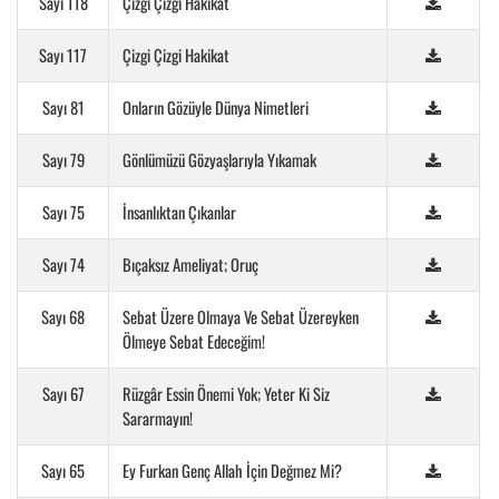
Sayı 118
Çizgi Çizgi Hakikat
Sayı 117
Çizgi Çizgi Hakikat
Sayı 81
Onların Gözüyle Dünya Nimetleri
Sayı 79
Gönlümüzü Gözyaşlarıyla Yıkamak
Sayı 75
İnsanlıktan Çıkanlar
Sayı 74
Bıçaksız Ameliyat; Oruç
Sayı 68
Sebat Üzere Olmaya Ve Sebat Üzereyken
Ölmeye Sebat Edeceğim!
Sayı 67
Rüzgâr Essin Önemi Yok; Yeter Ki Siz
Sararmayın!
Sayı 65
Ey Furkan Genç Allah İçin Değmez Mi?