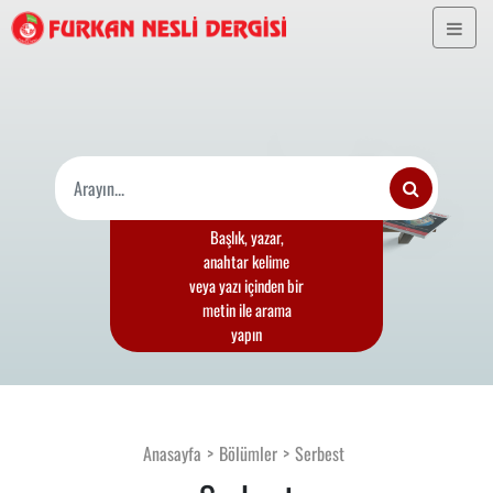
Başlık, yazar,
anahtar kelime
veya yazı içinden bir
metin ile arama
yapın
Anasayfa
Bölümler
Serbest