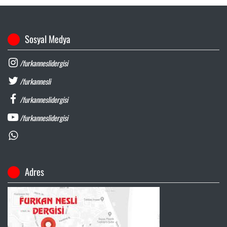
Sosyal Medya
/furkanneslidergisi
/furkannesli
/furkanneslidergisi
/furkanneslidergisi
Adres