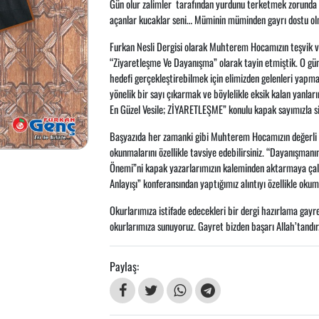
Gün olur zalimler tarafından yurdunu terketmek zorunda ka
açanlar kucaklar seni… Müminin müminden gayrı dostu olma
Furkan Nesli Dergisi olarak Muhterem Hocamızın teşvik ve 
“Ziyaretleşme Ve Dayanışma” olarak tayin etmiştik. O gü
hedefi gerçekleştirebilmek için elimizden gelenleri yapm
yönelik bir sayı çıkarmak ve böylelikle eksik kalan yanl
En Güzel Vesile; ZİYARETLEŞME” konulu kapak sayımızla siz
Başyazıda her zamanki gibi Muhterem Hocamızın değerli yaz
okunmalarını özellikle tavsiye edebilirsiniz. “Dayanışmanı
Önemi”ni kapak yazarlarımızın kaleminden aktarmaya çal
Anlayışı” konferansından yaptığımız alıntıyı özellikle oku
Okurlarımıza istifade edecekleri bir dergi hazırlama gayret
okurlarımıza sunuyoruz. Gayret bizden başarı Allah’tandır
Paylaş: