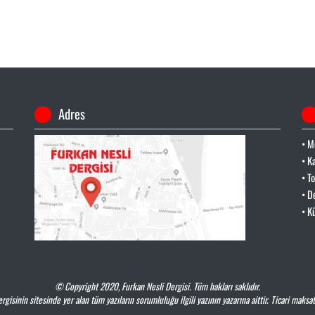
Adres
• M
• K
• T
• D
• K
© Copyright 2020,
Furkan Nesli Dergisi
. Tüm hakları saklıdır.
rgisinin sitesinde yer alan tüm yazıların sorumluluğu ilgili yazının yazarına aittir. Ticari maksat