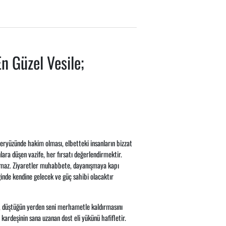
n Güzel Vesile;
yeryüzünde hakim olması, elbetteki insanların bizzat
ra düşen vazife, her fırsatı değerlendirmektir.
olmaz. Ziyaretler muhabbete, dayanışmaya kapı
nde kendine gelecek ve güç sahibi olacaktır
er, düştüğün yerden seni merhametle kaldırmasını
kardeşinin sana uzanan dost eli yükünü hafifletir.