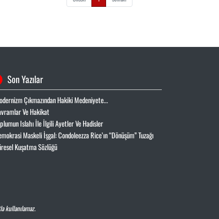
Son Yazılar
odernizm Çıkmazından Hakiki Medeniyete...
avramlar Ve Hakikat
oplumun Islahı İle İlgili Ayetler Ve Hadisler
emokrasi Maskeli İşgal: Condoleezza Rice’ın “Dönüşüm” Tuzağı
üresel Kuşatma Sözlüğü
la kullanılamaz.