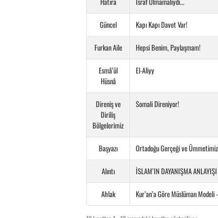
Hatıra
İsraf Olmamalıydı...
Güncel
Kapı Kapı Davet Var!
Furkan Aile
Hepsi Benim, Paylaşmam!
Esmâ’ül
El-Aliyy
Hüsnâ
Direniş ve
Somali Direniyor!
Diriliş
Bölgelerimiz
Başyazı
Ortadoğu Gerçeği ve Ümmetimiz
Alıntı
İSLAM’IN DAYANIŞMA ANLAYIŞI 
Ahlak
Kur’an’a Göre Müslüman Modeli -