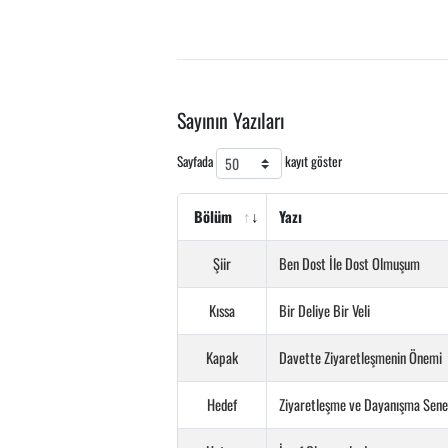
Sayının Yazıları
Sayfada
kayıt göster
Bölüm
Yazı
Şiir
Ben Dost İle Dost Olmuşum
Kıssa
Bir Deliye Bir Veli
Kapak
Davette Ziyaretleşmenin Önemi
Hedef
Ziyaretleşme ve Dayanışma Senes