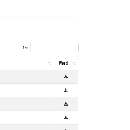
Ara:
Word