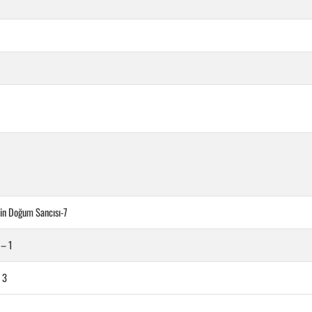
in Doğum Sancısı-7
– 1
 3