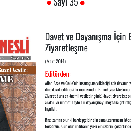
Sayı 35
Davet ve Dayanışma İçin E
Ziyaretleşme
(Mart 2014)
Editörden:
Allah Azze ve Celle’nin insanoğuna yüklediği aziz davanın 
dine davet edilmesi ile mümkündür. Bu noktada Müslümanla
Ziyaret buna en önemli vesiledir çünkü davet ziyaretsiz 
aralar. Ve ümmet böyle bir dayanışmayı meydana getirdiği
inşallah.
Bazı zaman olur ki kardeşçe bir elin sana uzanmasını ist
beklersin. Gün olur imtihanın yükü omuzlarını çökertir de 