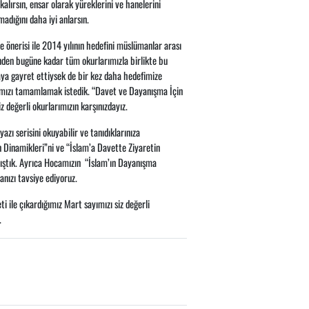
lırsın, ensar olarak yüreklerini ve hanelerini
dığını daha iyi anlarsın.
önerisi ile 2014 yılının hedefini müslümanlar arası
nden bugüne kadar tüm okurlarımızla birlikte bu
aya gayret ettiysek de bir kez daha hedefimize
arımızı tamamlamak istedik. “Davet ve Dayanışma İçin
 değerli okurlarımızın karşınızdayız.
ı serisini okuyabilir ve tanıdıklarınıza
n Dinamikleri”ni ve “İslam’a Davette Ziyaretin
ıştık. Ayrıca Hocamızın “İslam’ın Dayanışma
manızı tavsiye ediyoruz.
i ile çıkardığımız Mart sayımızı siz değerli
.