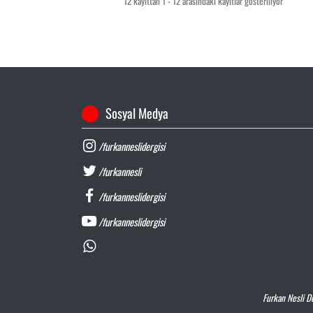
12 kayıttan 1 - 12 arasındaki kayıtlar gösteriliyor
Sosyal Medya
/furkanneslidergisi
/furkannesli
/furkanneslidergisi
/furkanneslidergisi
Furkan Nesli De