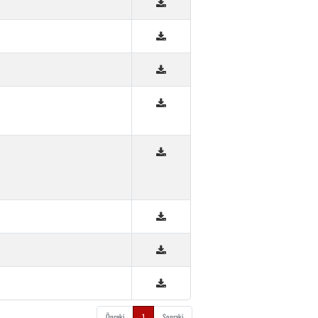
Önceki
1
Sonraki