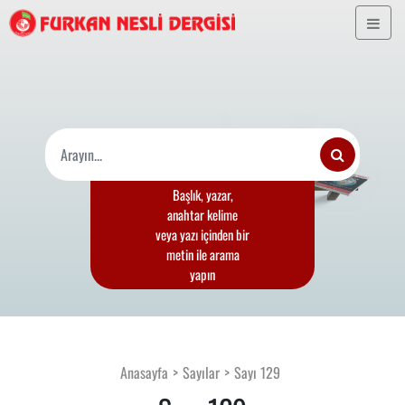
Başlık, yazar,
anahtar kelime
veya yazı içinden bir
metin ile arama
yapın
Anasayfa
Sayılar
Sayı 129