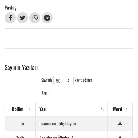
Paylaş:
Sayının Yazıları
Sayfada
kayıt göster
Ara:
Bölüm
Yazı
Word
Tefsir
İnsanın Yaratılış Gayesi
Tarih
Şehirler ve Âlimler -5