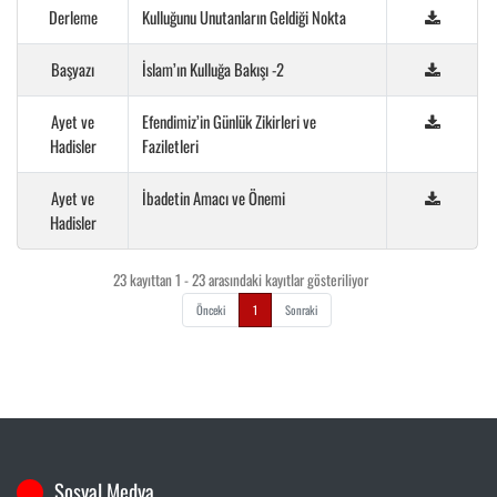
Derleme
Kulluğunu Unutanların Geldiği Nokta
Başyazı
İslam’ın Kulluğa Bakışı -2
Ayet ve
Efendimiz’in Günlük Zikirleri ve
Hadisler
Faziletleri
Ayet ve
İbadetin Amacı ve Önemi
Hadisler
23 kayıttan 1 - 23 arasındaki kayıtlar gösteriliyor
Önceki
1
Sonraki
Sosyal Medya