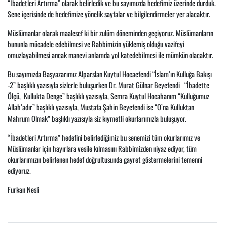
“İbadetleri Artırma” olarak belirledik ve bu sayımızda hedefimiz üzerinde durduk.
Sene içerisinde de hedefimize yönelik sayfalar ve bilgilendirmeler yer alacaktır.
Müslümanlar olarak maalesef ki bir zulüm döneminden geçiyoruz. Müslümanların
bununla mücadele edebilmesi ve Rabbimizin yüklemiş olduğu vazifeyi
omuzlayabilmesi ancak manevi anlamda yol katedebilmesi ile mümkün olacaktır.
Bu sayımızda Başyazarımız Alparslan Kuytul Hocaefendi “İslam’ın Kulluğa Bakışı
-2” başlıklı yazısıyla sizlerle buluşurken Dr. Murat Gülnar Beyefendi “İbadette
Ölçü, Kullukta Denge” başlıklı yazısıyla, Semra Kuytul Hocahanım “Kulluğumuz
Allah’adır” başlıklı yazısıyla, Mustafa Şahin Beyefendi ise “O’na Kulluktan
Mahrum Olmak” başlıklı yazısıyla siz kıymetli okurlarımızla buluşuyor.
“İbadetleri Artırma” hedefini belirlediğimiz bu senemizi tüm okurlarımız ve
Müslümanlar için hayırlara vesile kılmasını Rabbimizden niyaz ediyor, tüm
okurlarımızın belirlenen hedef doğrultusunda gayret göstermelerini temenni
ediyoruz.
Furkan Nesli