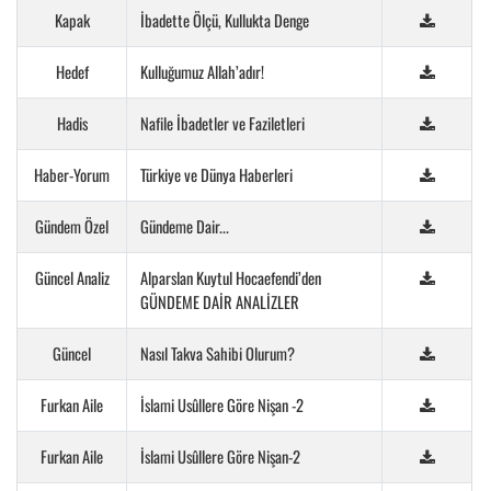
Kapak
İbadette Ölçü, Kullukta Denge
Hedef
Kulluğumuz Allah’adır!
Hadis
Nafile İbadetler ve Faziletleri
Haber-Yorum
Türkiye ve Dünya Haberleri
Gündem Özel
Gündeme Dair...
Güncel Analiz
Alparslan Kuytul Hocaefendi’den
GÜNDEME DAİR ANALİZLER
Güncel
Nasıl Takva Sahibi Olurum?
Furkan Aile
İslami Usûllere Göre Nişan -2
Furkan Aile
İslami Usûllere Göre Nişan-2