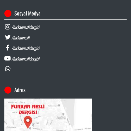
Sosyal Medya
/furkanneslidergisi
/furkannesli
/furkanneslidergisi
/furkanneslidergisi
Adres