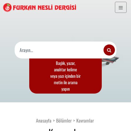
Başlık, yazar,
anahtar kelime
veya yazı içinden bir
metin ile arama
yapın
Anasayfa
Bölümler
Kavramlar