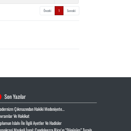
Önceki
1
Sonraki
Son Yazılar
odernizm Çıkmazından Hakiki Medeniyete...
avramlar Ve Hakikat
oplumun Islahı İle İlgili Ayetler Ve Hadisler
emokrasi Maskeli İşgal: Condoleezza Rice’ın “Dönüşüm” Tuzağı