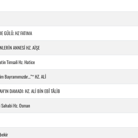
E GÜLÜ; HZ FATIMA
NLERİN ANNESİ HZ. AİŞE
tin Timsali Hz. Hatice
zim Bayramımızdır…”* HZ. ALİ
H’IN DAMADI: HZ. ALİ BİN EBÎ TÂLİB
ği Sahabi Hz. Osman
bekir