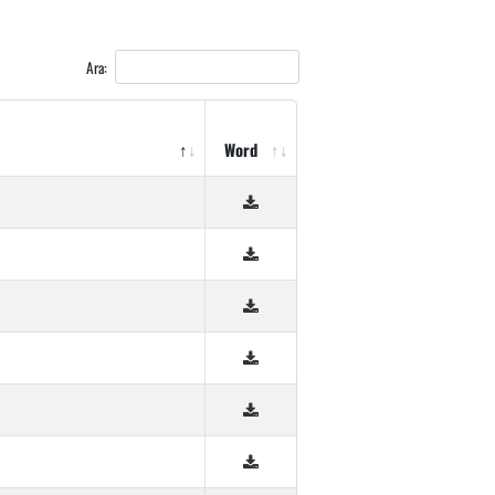
Ara:
Word