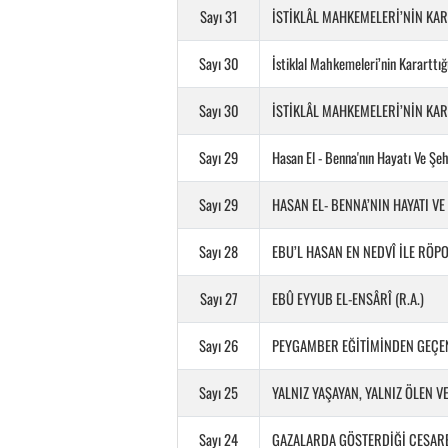
Sayı 31
İSTİKLÂL MAHKEMELERİ’NİN KAR
Sayı 30
İstiklal Mahkemeleri’nin Kararttığ
Sayı 30
İSTİKLÂL MAHKEMELERİ’NİN KAR
Sayı 29
Hasan El - Benna'nın Hayatı Ve Şe
Sayı 29
HASAN EL- BENNA’NIN HAYATI VE
Sayı 28
EBU’L HASAN EN NEDVÎ İLE RÖP
Sayı 27
EBÛ EYYUB EL-ENSÂRÎ (R.A.)
Sayı 26
PEYGAMBER EĞİTİMİNDEN GEÇE
Sayı 25
YALNIZ YAŞAYAN, YALNIZ ÖLEN V
Sayı 24
GAZALARDA GÖSTERDİĞİ CESAR