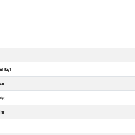
ed Dayf
var
niye
nlar