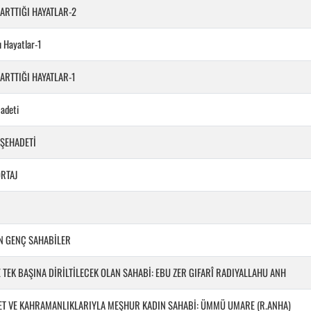
ARTTIĞI HAYATLAR-2
ı Hayatlar-1
ARTTIĞI HAYATLAR-1
hadeti
 ŞEHADETİ
ORTAJ
N GENÇ SAHABİLER
E TEK BAŞINA DİRİLTİLECEK OLAN SAHABİ: EBU ZER GIFARÎ RADIYALLAHU ANH
ET VE KAHRAMANLIKLARIYLA MEŞHUR KADIN SAHABİ: ÜMMÜ UMARE (R.ANHA)