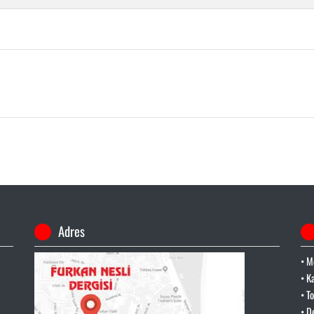
Adres
• M
• K
• T
• D