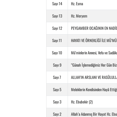
Sayı 14
Hz. Esma
Sayı 13
Hz. Meryem
Sayı 12
PEYGAMBER OCAĞININ EN NADİD
Sayı 11
HAYATI VE ÖRNEKLİĞİ İLE MÜ’MÜ
Sayı 10
Mü’minlerin Annesi, Vefa ve Sadâka
Sayı 9
“Günah İşlemediğimiz Her Gün Bi
Sayı 7
ALLAH’IN ARSLANI VE RASÛLULLA
Sayı 5
Meleklerin Kendisinden Hayâ Etti
Sayı 3
Hz. Ebubekir (2)
Sayı 2
Allah’a Adanmış Bir Hayat Hz. Ebu